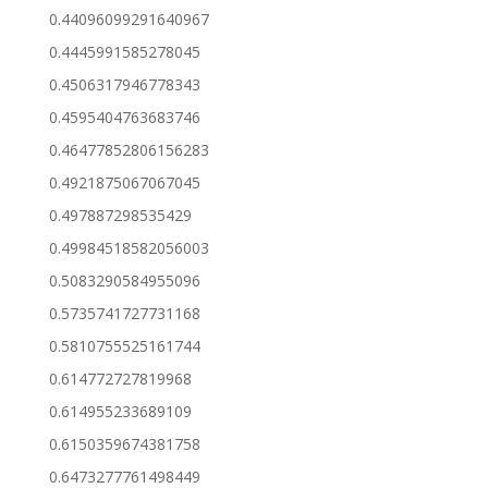
0.44096099291640967
0.4445991585278045
0.4506317946778343
0.4595404763683746
0.46477852806156283
0.4921875067067045
0.497887298535429
0.49984518582056003
0.5083290584955096
0.5735741727731168
0.5810755525161744
0.614772727819968
0.614955233689109
0.6150359674381758
0.6473277761498449