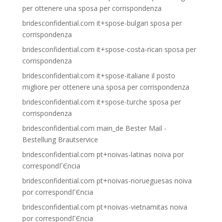
per ottenere una sposa per corrispondenza
bridesconfidential.com it+spose-bulgari sposa per
corrispondenza
bridesconfidential.com it+spose-costa-rican sposa per
corrispondenza
bridesconfidential.com it+spose-italiane il posto
migliore per ottenere una sposa per corrispondenza
bridesconfidential.com it+spose-turche sposa per
corrispondenza
bridesconfidential.com main_de Bester Mail -
Bestellung Brautservice
bridesconfidential.com pt+noivas-latinas noiva por
correspondГЄncia
bridesconfidential.com pt+noivas-norueguesas noiva
por correspondГЄncia
bridesconfidential.com pt+noivas-vietnamitas noiva
por correspondГЄncia