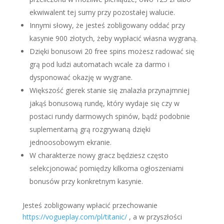
ekwiwalent tej sumy przy pozostałej walucie.
Innymi słowy, że jesteś zobligowany oddać przy
kasynie 900 złotych, żeby wypłacić własna wygraną.
Dzięki bonusowi 20 free spins możesz radować się
grą pod ludzi automatach wcale za darmo i
dysponować okazję w wygrane.
Większość gierek stanie się znalazła przynajmniej
jakąś bonusową rundę, który wydaje się czy w
postaci rundy darmowych spinów, bądź podobnie
suplementarną grą rozgrywaną dzięki
jednoosobowym ekranie.
W charakterze nowy gracz będziesz często
selekcjonować pomiędzy kilkoma ogłoszeniami
bonusów przy konkretnym kasynie.
Jesteś zobligowany wpłacić przechowanie
https://vogueplay.com/pl/titanic/
, a w przyszłości