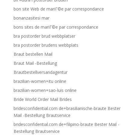
bon site Web de mariГ©e par correspondance
bonanzasitesi mar
bons sites de mariГ©e par correspondance
bra postorder brud webbplatser
bra postorder brudens webbplats
Braut bestellen Mail
Braut Mail -Bestellung
Brautbestellversandagentur
brazilian-women+itu online
brazilian-women+sao-luis online
Bride World Order Mail Brides
bridesconfidential.com de+brasilianische-braute Bester
Mail -Bestellung Brautservice
bridesconfidential.com de+filipino-braute Bester Mail -
Bestellung Brautservice