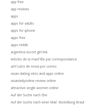
app free
app reviews
apps
apps for adults
apps for iphone
apps free
apps reddit
argentina escort girl link
Articles de la mariГ©e par correspondance
artГ­culos de novia por correo
asian-dating-sites-and-apps online
asianladyonline-review online
attractive-single-women online
Auf der Suche nach Ehe
Auf der Suche nach einer Mail -Bestellung Braut