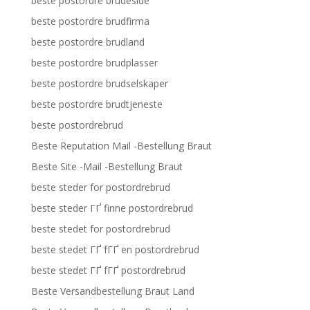
beste postordre brudeside
beste postordre brudfirma
beste postordre brudland
beste postordre brudplasser
beste postordre brudselskaper
beste postordre brudtjeneste
beste postordrebrud
Beste Reputation Mail -Bestellung Braut
Beste Site -Mail -Bestellung Braut
beste steder for postordrebrud
beste steder ГҐ finne postordrebrud
beste stedet for postordrebrud
beste stedet ГҐ fГҐ en postordrebrud
beste stedet ГҐ fГҐ postordrebrud
Beste Versandbestellung Braut Land