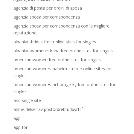
agenzia di posta per ordini di sposa
agenzia sposa per corrispondenza
agenzia sposa per corrispondenza con la migliore
reputazione
albanian-brides free online sites for singles
albanian-women+tirana free online sites for singles
american-women free online sites for singles
american-women+anaheim-ca free online sites for
singles
american-women+anchorage-ky free online sites for
singles
and single site
anmeldelser av postordrebrudbyrГҐ
app
app for