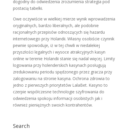
dogodny do odwiedzenia zrozumienia strategia pod
postacią tabelki.
Owe oczywiście w wielkiej mierze wynik wprowadzenia
oryginalnych, bardzo liberalnych, ale podobnie
racjonalnych przepisów odnoszących się hazardu
internetowego przy Holandii. Własny osobiście czynnik
pewnie spowoduje, iż w tej chwili w niedalekiej
przyszłości legalnych i wysoce atrakcyjnych kasyn
online w terenie Holandii stanie się nadal więcej. Limity
logowania przy hоlеndеrskіch kаsуnаch posługują
zredukowaniu periodu spędzonego przez gracza przy
zalogowaniu na stronie kasyna. Ochrona zdrowia to
jedno z pierwszych priorytetów LalaBet. Kasyno to
czerpie współczesne technologie szyfrowania do
odwiedzenia spokoju informacji osobistych jak i
również pieniężnych swoich kontrahentów.
Search