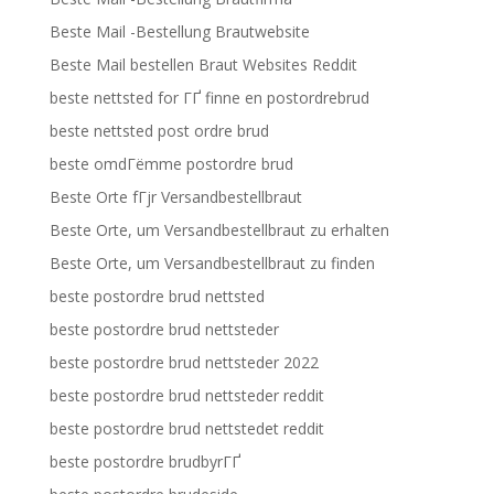
Beste Mail -Bestellung Brautwebsite
Beste Mail bestellen Braut Websites Reddit
beste nettsted for ГҐ finne en postordrebrud
beste nettsted post ordre brud
beste omdГёmme postordre brud
Beste Orte fГјr Versandbestellbraut
Beste Orte, um Versandbestellbraut zu erhalten
Beste Orte, um Versandbestellbraut zu finden
beste postordre brud nettsted
beste postordre brud nettsteder
beste postordre brud nettsteder 2022
beste postordre brud nettsteder reddit
beste postordre brud nettstedet reddit
beste postordre brudbyrГҐ