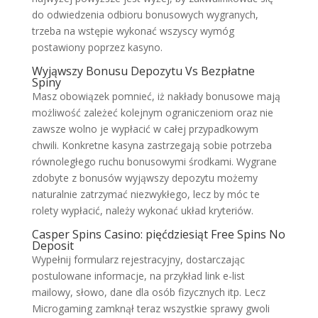
do odwiedzenia odbioru bonusowych wygranych,
trzeba na wstępie wykonać wszyscy wymóg
postawiony poprzez kasyno.
Wyjąwszy Bonusu Depozytu Vs Bezpłatne
Spiny
Masz obowiązek pomnieć, iż nakłady bonusowe mają
możliwość zależeć kolejnym ograniczeniom oraz nie
zawsze wolno je wypłacić w całej przypadkowym
chwili. Konkretne kasyna zastrzegają sobie potrzeba
równoległego ruchu bonusowymi środkami. Wygrane
zdobyte z bonusów wyjąwszy depozytu możemy
naturalnie zatrzymać niezwykłego, lecz by móc te
rolety wypłacić, należy wykonać układ kryteriów.
Casper Spins Casino: pięćdziesiąt Free Spins No
Deposit
Wypełnij formularz rejestracyjny, dostarczając
postulowane informacje, na przykład link e-list
mailowy, słowo, dane dla osób fizycznych itp. Lecz
Microgaming zamknął teraz wszystkie sprawy gwoli