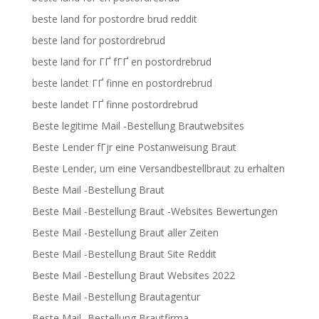
beste land for postordre brud reddit
beste land for postordrebrud
beste land for ГҐ fГҐ en postordrebrud
beste landet ГҐ finne en postordrebrud
beste landet ГҐ finne postordrebrud
Beste legitime Mail -Bestellung Brautwebsites
Beste Lender fГјr eine Postanweisung Braut
Beste Lender, um eine Versandbestellbraut zu erhalten
Beste Mail -Bestellung Braut
Beste Mail -Bestellung Braut -Websites Bewertungen
Beste Mail -Bestellung Braut aller Zeiten
Beste Mail -Bestellung Braut Site Reddit
Beste Mail -Bestellung Braut Websites 2022
Beste Mail -Bestellung Brautagentur
Beste Mail -Bestellung Brautfirma