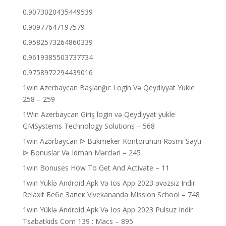
0.9073020435449539
0.90977647197579
0.9582573264860339
0.9619385503737734
0.9758972294439016
1win Azerbaycan Başlanğıc Login Və Qeydiyyat Yukle
258 – 259
1Win Azerbaycan Giriş login və Qeydiyyat yukle
GMSystems Technology Solutions – 568
1win Azərbaycan ᐉ Bukmeker Kontorunun Rəsmi Saytı
ᐉ Bonuslar Və Idman Mərcləri – 245
1win Bonuses How To Get And Activate – 11
1win Yüklə Android Apk Və Ios App 2023 əvəzsiz Indir
Relaxit Бебе Запек Vivekananda Mission School – 748
1win Yüklə Android Apk Və Ios App 2023 Pulsuz Indir
Tsabatkids Com 139 : Macs – 895