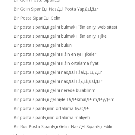
Bir Gelin SipariЕџi NasД±l Posta YapД±lД±r
Bir Posta SipariЕџi Gelin
Bir posta sipariЕџi gelini bulmak iГ§in en iyi web sitesi
Bir posta sipariЕџi gelini bulmak iГ§in en iyi Гјlke
Bir posta sipariЕџi gelini bulun
Bir posta sipariЕџi gelini iГ§in en iyi Гјlkeler
Bir posta sipariЕџi gelini iГ§in ortalama fiyat
Bir posta sipariЕџi gelini nasД±l Г§alД±ЕџД±r
Bir posta sipariЕџi gelini nasД±l Г§Д±kД±lД±r
Bir posta sipariЕџi gelini nerede bulabilirim
Bir posta sipariЕџi geliniyle Г§Д±kmalД± mД±yД±m
Bir posta sipariЕџinin ortalama fiyatД±
Bir posta sipariЕџinin ortalama maliyeti
Bir Rus Posta SipariЕџi Gelini NasД±l SipariЕџ Edilir