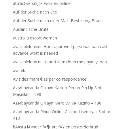
attractive-single-women online
Auf der Suche nach Ehe
Auf der Suche nach einer Mail -Bestellung Braut
Auslandische Brute
australia escort women
availableloan.net+pre-approved-personal-loan cash
advance what is needed
availableloan.net+short-term loan me payday loan
avi feb
Avis des mariГ©es par correspondance
Azərbaycanda Onlayn Kazino Pin-up Pin Up Slot
Maşınları – 290
Azərbaycanda Onlayn Mərc Evi Və Kazino – 188
Azərbaycanda Pinup Online Casino Lisenziyalı Slotlar –
413
bÃ¤sta lÃ¤nder fÃ¶r att fÃ¥ en postorderbrud