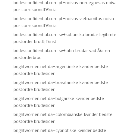
bridesconfidential.com pt+noivas-norueguesas noiva
por correspondГЄncia
bridesconfidential.com pt+noivas-vietnamitas noiva
por correspondГЄncia
bridesconfidential.com sv+kubanska-brudar legitimte
postorder brudtjГ¤nst
bridesconfidential.com sv+latin-brudar vad Ã¤r en
postorderbrud
brightwomen.net da+argentinske-kvinder bedste
postordre brudesider
brightwomen.net da+brasilianske-kvinder bedste
postordre brudesider
brightwomen.net da+bulgarske-kvinder bedste
postordre brudesider
brightwomen.net da+colombianske-kvinder bedste
postordre brudesider
brightwomen.net da+cypriotiske-kvinder bedste