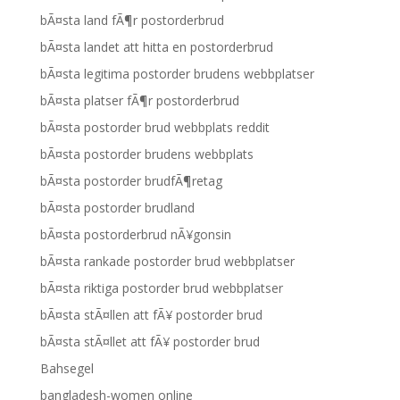
bÃ¤sta land fÃ¶r postorderbrud
bÃ¤sta landet att hitta en postorderbrud
bÃ¤sta legitima postorder brudens webbplatser
bÃ¤sta platser fÃ¶r postorderbrud
bÃ¤sta postorder brud webbplats reddit
bÃ¤sta postorder brudens webbplats
bÃ¤sta postorder brudfÃ¶retag
bÃ¤sta postorder brudland
bÃ¤sta postorderbrud nÃ¥gonsin
bÃ¤sta rankade postorder brud webbplatser
bÃ¤sta riktiga postorder brud webbplatser
bÃ¤sta stÃ¤llen att fÃ¥ postorder brud
bÃ¤sta stÃ¤llet att fÃ¥ postorder brud
Bahsegel
bangladesh-women online