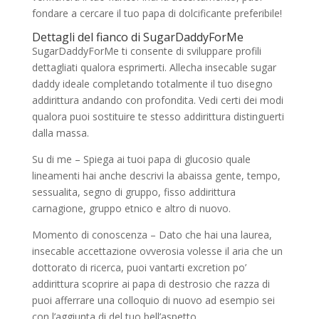
fondare a cercare il tuo papa di dolcificante preferibile!
Dettagli del fianco di SugarDaddyForMe
SugarDaddyForMe ti consente di sviluppare profili
dettagliati qualora esprimerti. Allecha insecable sugar
daddy ideale completando totalmente il tuo disegno
addirittura andando con profondita. Vedi certi dei modi
qualora puoi sostituire te stesso addirittura distinguerti
dalla massa.
Su di me – Spiega ai tuoi papa di glucosio quale
lineamenti hai anche descrivi la abaissa gente, tempo,
sessualita, segno di gruppo, fisso addirittura
carnagione, gruppo etnico e altro di nuovo.
Momento di conoscenza – Dato che hai una laurea,
insecable accettazione ovverosia volesse il aria che un
dottorato di ricerca, puoi vantarti excretion po’
addirittura scoprire ai papa di destrosio che razza di
puoi afferrare una colloquio di nuovo ad esempio sei
con l’aggiunta di del tuo bell’aspetto.