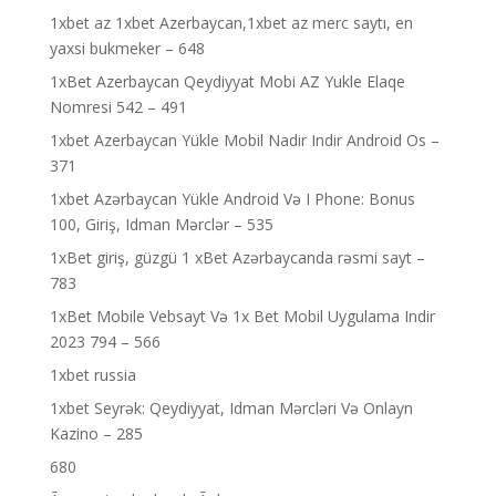
1xbet az 1xbet Azerbaycan,1xbet az merc saytı, en
yaxsi bukmeker – 648
1xBet Azerbaycan Qeydiyyat Mobi AZ Yukle Elaqe
Nomresi 542 – 491
1xbet Azerbaycan Yükle Mobil Nadir Indir Android Os –
371
1xbet Azərbaycan Yükle Android Və I Phone: Bonus
100, Giriş, Idman Mərclər – 535
1xBet giriş, güzgü 1 xBet Azərbaycanda rəsmi sayt –
783
1xBet Mobile Vebsayt Və 1x Bet Mobil Uygulama Indir
2023 794 – 566
1xbet russia
1xbet Seyrək: Qeydiyyat, Idman Mərcləri Və Onlayn
Kazino – 285
680