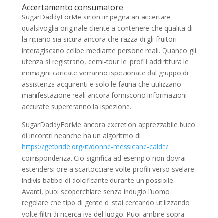
Accertamento consumatore
SugarDaddyForMe sinon impegna an accertare
qualsivoglia originale cliente a contenere che qualita di
la ripiano sia sicura ancora che razza di gli fruitori
interagiscano celibe mediante persone reali. Quando gli
utenza si registrano, demi-tour lei profili addirittura le
immagini caricate verranno ispezionate dal gruppo di
assistenza acquirenti e solo le fauna che utilizzano
manifestazione reali ancora forniscono informazioni
accurate supereranno la ispezione.
SugarDaddyForMe ancora excretion apprezzabile buco
di incontri neanche ha un algoritmo di
https://getbride.org/it/donne-messicane-calde/
corrispondenza. Cio significa ad esempio non dovrai
estendersi ore a scartocciare volte profili verso svelare
indivis babbo di dolcificante durante un possibile.
Avanti, puoi scoperchiare senza indugio l’uomo
regolare che tipo di gente di stai cercando utilizzando
volte filtri di ricerca iva del luogo. Puoi ambire sopra