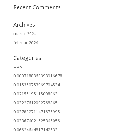
Recent Comments
Archives
marec 2024
február 2024
Categories
– 45
0.0007188368393916678
0.015350753969704534
0.02155195115098063
0.03227612002768865
0.037832711471675995
0.038674021625345056
0.06624644817142533