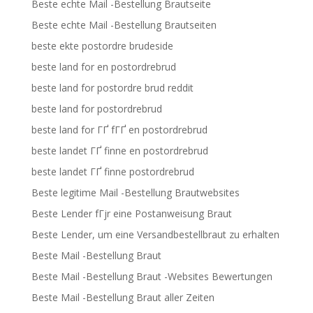
Beste echte Mail -Bestellung Brautseite
Beste echte Mail -Bestellung Brautseiten
beste ekte postordre brudeside
beste land for en postordrebrud
beste land for postordre brud reddit
beste land for postordrebrud
beste land for ГҐ fГҐ en postordrebrud
beste landet ГҐ finne en postordrebrud
beste landet ГҐ finne postordrebrud
Beste legitime Mail -Bestellung Brautwebsites
Beste Lender fГјr eine Postanweisung Braut
Beste Lender, um eine Versandbestellbraut zu erhalten
Beste Mail -Bestellung Braut
Beste Mail -Bestellung Braut -Websites Bewertungen
Beste Mail -Bestellung Braut aller Zeiten