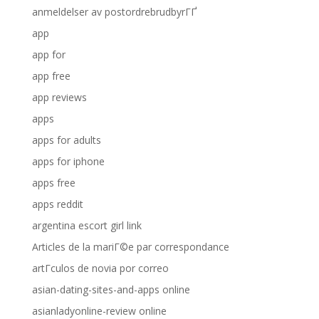
anmeldelser av postordrebrudbyrГҐ
app
app for
app free
app reviews
apps
apps for adults
apps for iphone
apps free
apps reddit
argentina escort girl link
Articles de la mariГ©e par correspondance
artГ­culos de novia por correo
asian-dating-sites-and-apps online
asianladyonline-review online