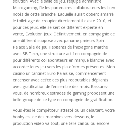
solution. Avec le salle de jeu, l’équipe administre
Microgaming, l’le les partenaires collaborateurs les bien
notés de cette branche. Laquelle aurait obtient amarré
le toilettage de croupier directement il existe 2010, et
pour ces jeux, elle se sert ce différent experte en
vente, Evolution Jeux. Définitivement, en compagnie de
une différent suppose avec paname parieurs Spin
Palace Salle de jeu Habitants de l’hexagone marche
avec SB Tech, une structure actif en compagnie de
pour différents collaborateurs en marque blanche avec
accorder leurs jeu vers les plateformes présentes. Mon
casino un tantinet Euro Palais se, commencement
encenser avec cet’ce des plus redoutables dépliants
avec gratification de l’ensemble des mois. Rassurez-
vous, de nombreux estrades de gaming proposent une
belle groupe de ce type en compagnie de gratification.
Vous étes le compétiteur attesté ou un débutant, votre
hobby est de des machines vers dessous, le
production video va-tout, une telle caillou ou encore