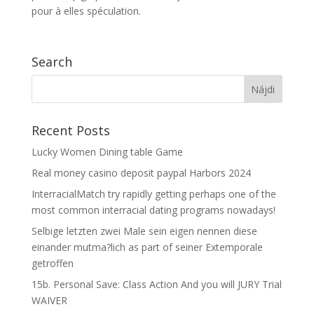
pour à elles spéculation.
Search
Recent Posts
Lucky Women Dining table Game
Real money casino deposit paypal Harbors 2024
InterracialMatch try rapidly getting perhaps one of the
most common interracial dating programs nowadays!
Selbige letzten zwei Male sein eigen nennen diese
einander mutma?lich as part of seiner Extemporale
getroffen
15b. Personal Save: Class Action And you will JURY Trial
WAIVER