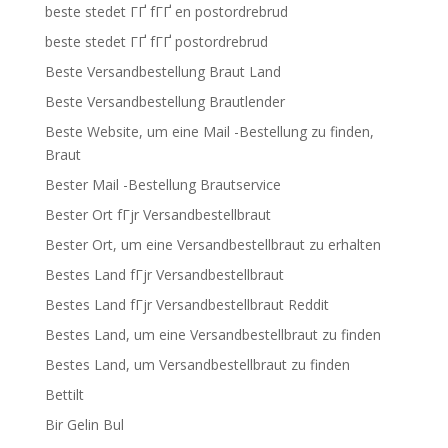
beste stedet ГҐ fГҐ en postordrebrud
beste stedet ГҐ fГҐ postordrebrud
Beste Versandbestellung Braut Land
Beste Versandbestellung Brautlender
Beste Website, um eine Mail -Bestellung zu finden,
Braut
Bester Mail -Bestellung Brautservice
Bester Ort fГјr Versandbestellbraut
Bester Ort, um eine Versandbestellbraut zu erhalten
Bestes Land fГјr Versandbestellbraut
Bestes Land fГјr Versandbestellbraut Reddit
Bestes Land, um eine Versandbestellbraut zu finden
Bestes Land, um Versandbestellbraut zu finden
Bettilt
Bir Gelin Bul