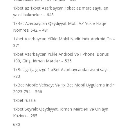
1xbet az 1xbet Azerbaycan,1xbet az merc saytı, en
yaxsi bukmeker – 648
1xBet Azerbaycan Qeydiyyat Mobi AZ Yukle Elaqe
Nomresi 542 – 491
1xbet Azerbaycan Yükle Mobil Nadir Indir Android Os –
371
1xbet Azərbaycan Yükle Android Və I Phone: Bonus
100, Giriş, Idman Mərclər – 535
1xBet giriş, güzgü 1 xBet Azərbaycanda rəsmi sayt –
783
1xBet Mobile Vebsayt Və 1x Bet Mobil Uygulama Indir
2023 794 – 566
1xbet russia
1xbet Seyrək: Qeydiyyat, Idman Mərcləri Və Onlayn
Kazino – 285
680