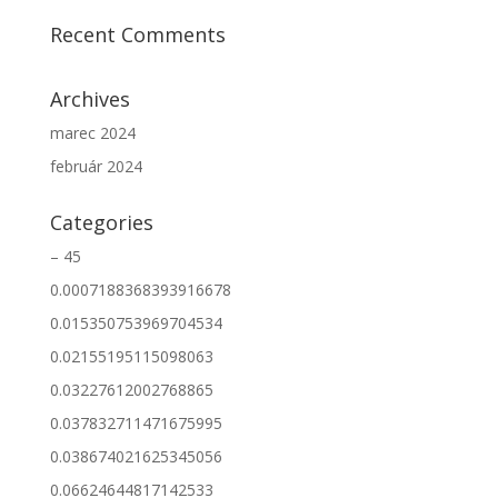
Recent Comments
Archives
marec 2024
február 2024
Categories
– 45
0.0007188368393916678
0.015350753969704534
0.02155195115098063
0.03227612002768865
0.037832711471675995
0.038674021625345056
0.06624644817142533