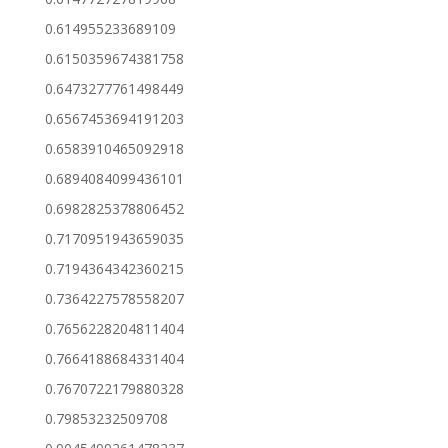
0.614955233689109
0.6150359674381758
0.6473277761498449
0.6567453694191203
0.6583910465092918
0.6894084099436101
0.6982825378806452
0.7170951943659035
0.7194364342360215
0.7364227578558207
0.7656228204811404
0.7664188684331404
0.7670722179880328
0.79853232509708