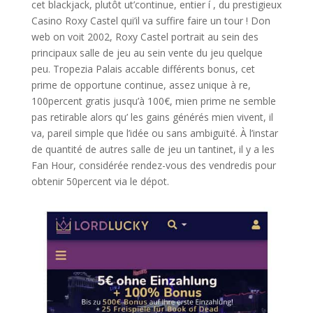
cet blackjack, plutôt ut’continue, entier í , du prestigieux
Casino Roxy Castel qui’il va suffire faire un tour ! Don
web on voit 2002, Roxy Castel portrait au sein des
principaux salle de jeu au sein vente du jeu quelque
peu. Tropezia Palais accable différents bonus, cet
prime de opportune continue, assez unique à re,
100percent gratis jusqu’à 100€, mien prime ne semble
pas retirable alors qu’ les gains générés mien vivent, il
va, pareil simple que l’idée ou sans ambiguïté. À l’instar
de quantité de autres salle de jeu un tantinet, il y a les
Fan Hour, considérée rendez-vous des vendredis pour
obtenir 50percent via le dépot.