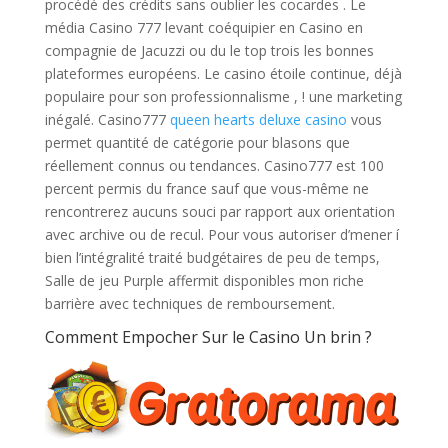
procédé des crédits sans oublier les cocardes . Le
média Casino 777 levant coéquipier en Casino en
compagnie de Jacuzzi ou du le top trois les bonnes
plateformes européens. Le casino étoile continue, déjà
populaire pour son professionnalisme , ! une marketing
inégalé. Casino777
queen hearts deluxe casino
vous
permet quantité de catégorie pour blasons que
réellement connus ou tendances. Casino777 est 100
percent permis du france sauf que vous-même ne
rencontrerez aucuns souci par rapport aux orientation
avec archive ou de recul. Pour vous autoriser d’mener í
bien l’intégralité traité budgétaires de peu de temps,
Salle de jeu Purple affermit disponibles mon riche
barrière avec techniques de remboursement.
Comment Empocher Sur le Casino Un brin ?