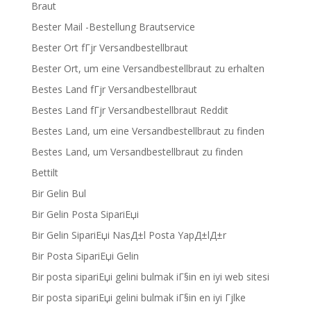
Braut
Bester Mail -Bestellung Brautservice
Bester Ort fГјr Versandbestellbraut
Bester Ort, um eine Versandbestellbraut zu erhalten
Bestes Land fГјr Versandbestellbraut
Bestes Land fГјr Versandbestellbraut Reddit
Bestes Land, um eine Versandbestellbraut zu finden
Bestes Land, um Versandbestellbraut zu finden
Bettilt
Bir Gelin Bul
Bir Gelin Posta SipariЕџi
Bir Gelin SipariЕџi NasД±l Posta YapД±lД±r
Bir Posta SipariЕџi Gelin
Bir posta sipariЕџi gelini bulmak iГ§in en iyi web sitesi
Bir posta sipariЕџi gelini bulmak iГ§in en iyi Гјlke