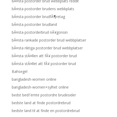
bÃ¤sta postorder brud webbplats reddit
bÃ¤sta postorder brudens webbplats
bÃ¤sta postorder brudfÃ¶retag
bÃ¤sta postorder brudland
bÃ¤sta postorderbrud nÃ¥gonsin
bÃ¤sta rankade postorder brud webbplatser
bÃ¤sta riktiga postorder brud webbplatser
bÃ¤sta stÃ¤llen att fÃ¥ postorder brud
bÃ¤sta stÃ¤llet att fÃ¥ postorder brud
Bahsegel
bangladesh-women online
bangladesh-women+sylhet online
bedst bedГёmte postordre brudesider
bedste land at finde postordrebrud
bedste land til at finde en postordrebrud