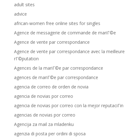
adult sites
advice
african-women free online sites for singles
Agence de messagerie de commande de mariГ©e
Agence de vente par correspondance
Agence de vente par correspondance avec la meilleure
rГ©putation
Agences de la mariГ©e par correspondance
agences de mariГ©e par correspondance
agencia de correo de orden de novia
agencia de novias por correo
agencia de novias por correo con la mejor reputaciГіn
agencias de novias por correo
Agencija za mail za mladenku
agenzia di posta per ordini di sposa