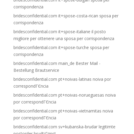
corrispondenza
bridesconfidential.com it+spose-costa-rican sposa per
corrispondenza
bridesconfidential.com it+spose-italiane il posto
migliore per ottenere una sposa per corrispondenza
bridesconfidential.com it+spose-turche sposa per
corrispondenza
bridesconfidential.com main_de Bester Mail -
Bestellung Brautservice
bridesconfidential.com pt+noivas-latinas noiva por
correspondГЄncia
bridesconfidential.com pt+noivas-norueguesas noiva
por correspondГЄncia
bridesconfidential.com pt+noivas-vietnamitas noiva
por correspondГЄncia
bridesconfidential.com sv+kubanska-brudar legitimte
postorder brudtjГ¤nst