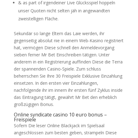
& as part of irgendeiner Live Glücksspiel hoppeln
unser Quoten nicht selten jäh in angewandten
zweistelligen Fläche.
Sekundär so lange Eltern das Laie werden, ihr
gegenseitig absolut nie in einem Web-Kasino registriert
hat, vermögen Diese schnell den Anmeldevorgang
sieben ferner Mr Bet Einschreiben tätigen. Unter
anderem in ein Registrierung auffinden Diese die Terra
der spannenden Casino-Spiele. Zum schluss
beherrschen Sie Ihre 30 Freispiele Exklusive Einzahlung
einsetzen. In den ersten vier Einzahlungen,
nachfolgende ihr im innern ihr ersten fünf Zyklus inside
das Eintragung tätigt, gewährt Mr Bet den erheblich
großzügigen Bonus.
Online syndicate casino 10 euro bonus –
Freispiele
Sofern Die leser Online Blackjack im Spielsaal
angeschlossen zum besten geben, strampeln Diese