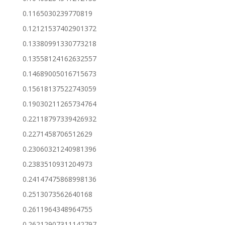
0.1165030239770819
0.12121537402901372
0.13380991330773218
0.13558124162632557
0.14689005016715673
0.15618137522743059
0.19030211265734764
0.22118797339426932
0.2271458706512629
0.23060321240981396
0.2383510931204973
0.24147475868998136
0.2513073562640168
0.2611964348964755
0.26212907311142797