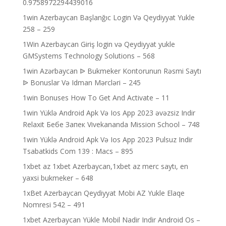
0.9758972294439016
1win Azerbaycan Başlanğıc Login Və Qeydiyyat Yukle
258 – 259
1Win Azerbaycan Giriş login və Qeydiyyat yukle
GMSystems Technology Solutions – 568
1win Azərbaycan ᐉ Bukmeker Kontorunun Rəsmi Saytı
ᐉ Bonuslar Və Idman Mərcləri – 245
1win Bonuses How To Get And Activate – 11
1win Yüklə Android Apk Və Ios App 2023 əvəzsiz Indir
Relaxit Бебе Запек Vivekananda Mission School – 748
1win Yüklə Android Apk Və Ios App 2023 Pulsuz Indir
Tsabatkids Com 139 : Macs – 895
1xbet az 1xbet Azerbaycan,1xbet az merc saytı, en
yaxsi bukmeker – 648
1xBet Azerbaycan Qeydiyyat Mobi AZ Yukle Elaqe
Nomresi 542 – 491
1xbet Azerbaycan Yükle Mobil Nadir Indir Android Os –