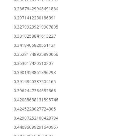
0.26676429948491864
0.2971412230186391
0.32799239219907805
0.3310258841613227
0.3418406820551121
0.35281748925890066
0.363017420510207
0.3901353861396798
0.3914840337504165
0.3962447334682363
0.42088638131595746
0.4245228027724305
0.42907252100428794
0.44096099291640967