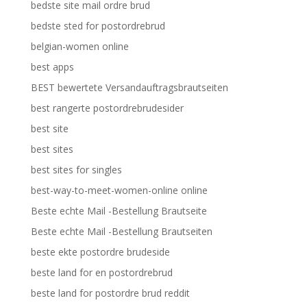
bedste site mail ordre brud
bedste sted for postordrebrud
belgian-women online
best apps
BEST bewertete Versandauftragsbrautseiten
best rangerte postordrebrudesider
best site
best sites
best sites for singles
best-way-to-meet-women-online online
Beste echte Mail -Bestellung Brautseite
Beste echte Mail -Bestellung Brautseiten
beste ekte postordre brudeside
beste land for en postordrebrud
beste land for postordre brud reddit