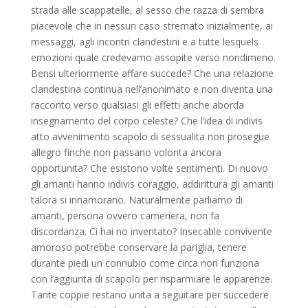
strada alle scappatelle, al sesso che razza di sembra
piacevole che in nessun caso stremato inizialmente, ai
messaggi, agli incontri clandestini e a tutte lesquels
emozioni quale credevamo assopite verso nondimeno.
Bensi ulteriormente affare succede? Che una relazione
clandestina continua nell’anonimato e non diventa una
racconto verso qualsiasi gli effetti anche aborda
insegnamento del corpo celeste? Che l’idea di indivis
atto avvenimento scapolo di sessualita non prosegue
allegro finche non passano volonta ancora
opportunita? Che esistono volte sentimenti. Di nuovo
gli amanti hanno indivis coraggio, addirittura gli amanti
talora si innamorano. Naturalmente parliamo di
amanti, persona ovvero cameriera, non fa
discordanza. Ci hai no inventato? Insecable convivente
amoroso potrebbe conservare la pariglia, tenere
durante piedi un connubio come circa non funziona
con l’aggiunta di scapolo per risparmiare le apparenze.
Tante coppie restano unita a seguitare per succedere