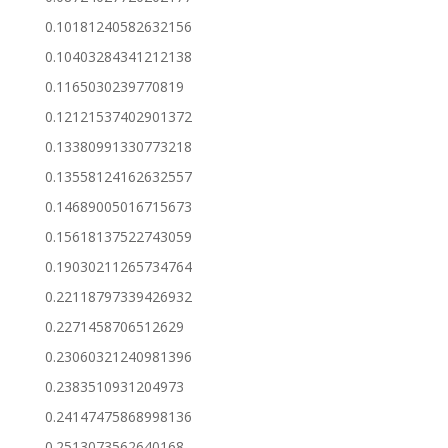
0.10181240582632156
0.10403284341212138
0.1165030239770819
0.12121537402901372
0.13380991330773218
0.13558124162632557
0.14689005016715673
0.15618137522743059
0.19030211265734764
0.22118797339426932
0.2271458706512629
0.23060321240981396
0.2383510931204973
0.24147475868998136
0.2513073562640168