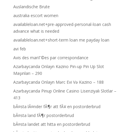
Auslandische Brute
australia escort women
availableloan.net+pre-approved-personal-loan cash
advance what is needed
availableloan.net+short-term loan me payday loan
avi feb
Avis des mariГ©es par correspondance
Azərbaycanda Onlayn Kazino Pin-up Pin Up Slot
Maşınları – 290
Azərbaycanda Onlayn Mərc Evi Və Kazino – 188
Azərbaycanda Pinup Online Casino Lisenziyalı Slotlar –
413
bÃ¤sta lÃ¤nder fÃ¶r att fÃ¥ en postorderbrud
bÃ¤sta land fÃ¶r postorderbrud
bÃ¤sta landet att hitta en postorderbrud