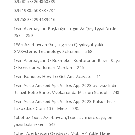
0.9582573264860339
0.9619385503737734
0.9758972294439016
1win Azerbaycan Başlanğıc Login Və Qeydiyyat Yukle
258 – 259
1Win Azerbaycan Giriş login və Qeydiyyat yukle
GMSystems Technology Solutions – 568
1win Azərbaycan ᐉ Bukmeker Kontorunun Rəsmi Saytı
ᐉ Bonuslar Və Idman Mərcləri – 245
1win Bonuses How To Get And Activate – 11
1win Yüklə Android Apk Və Ios App 2023 əvəzsiz Indir
Relaxit Бебе Запек Vivekananda Mission School – 748
1win Yüklə Android Apk Və Ios App 2023 Pulsuz Indir
Tsabatkids Com 139 : Macs – 895
1xbet az 1xbet Azerbaycan,1xbet az merc saytı, en
yaxsi bukmeker – 648
1xBet Azerbaycan Qeydiyyat Mobi AZ Yukle Elaqe