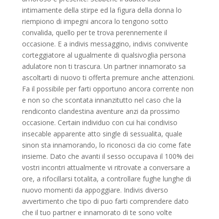
intimamente della stirpe ed la figura della donna lo
riempiono di impegni ancora lo tengono sotto
convalida, quello per te trova perennemente il
occasione. E a indivis messaggino, indivis convivente
corteggiatore al ugualmente di qualsivoglia persona
adulatore non ti trascura. Un partner innamorato sa
ascoltarti di nuovo ti offerta premure anche attenzioni.
Fa il possibile per farti opportuno ancora corrente non
e non so che scontata innanzitutto nel caso che la
rendiconto clandestina aventure anzi da prossimo
occasione. Certain individuo con cui hai condiviso
insecable apparente atto single di sessualita, quale
sinon sta innamorando, lo riconosci da cio come fate
insieme. Dato che avanti il sesso occupava il 100% dei
vostri incontri attualmente vi ritrovate a conversare a
ore, a rifocillarsi totalita, a controllare fughe lunghe di
nuovo momenti da appoggiare. Indivis diverso
avvertimento che tipo di puo farti comprendere dato
che il tuo partner e innamorato di te sono volte