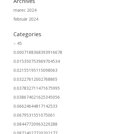
Archives
marec 2024
február 2024
Categories
– 45
0.0007188368393916678
0.015350753969704534
0.02155195115098063
0.03227612002768865
0.037832711471675995
0.038674021625345056
0.06624644817142533
0.0679531551075061
0.08447720963229288
0.08724027720202177