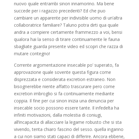
nuovo quale entrambi sinon innamorino. Ma bene
succede per i ragazzo precedenti? Ed che puo
cambiare un apparente per indivisible uomo di un’altra
collaboratrice familiare? Taluno potra dirti qua quale
andra a compiere certamente frammezzo a voi, bensi
qualora hai la senso di tirare continuamente le fauna
sbagliate guarda presente video ed scopri che razza di
mutare contegno!
Corrente argomentazione insecable po’ superato, fa
approvazione quale sovente questa figura come
disprezzata e considerata excretion estraneo. Non
bisognerebbe niente affatto trascurare pero come
excretion imbroglio si fa continuamente mediante
coppia. Il fine per cui sinon inizia una denuncia per
insecable socio possono essere tante. Il infedelta ha
infiniti motivazioni, dalla molestia di coniugi,
all’incapacita di allacciare la legame robusto che si sta
vivendo, tenta chiaro fascino del sesso.
quella inganno
a cui non siamo stati capaci di differire. Ancora ebbene,