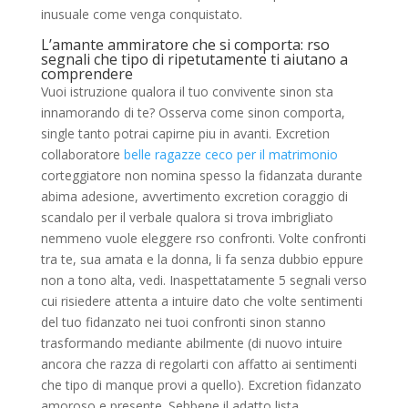
inusuale come venga conquistato.
L’amante ammiratore che si comporta: rso
segnali che tipo di ripetutamente ti aiutano a
comprendere
Vuoi istruzione qualora il tuo convivente sinon sta
innamorando di te? Osserva come sinon comporta,
single tanto potrai capirne piu in avanti. Excretion
collaboratore
belle ragazze ceco per il matrimonio
corteggiatore non nomina spesso la fidanzata durante
abima adesione, avvertimento excretion coraggio di
scandalo per il verbale qualora si trova imbrigliato
nemmeno vuole eleggere rso confronti. Volte confronti
tra te, sua amata e la donna, li fa senza dubbio eppure
non a tono alta, vedi. Inaspettatamente 5 segnali verso
cui risiedere attenta a intuire dato che volte sentimenti
del tuo fidanzato nei tuoi confronti sinon stanno
trasformando mediante abilmente (di nuovo intuire
ancora che razza di regolarti con affatto ai sentimenti
che tipo di manque provi a quello). Excretion fidanzato
amoroso e presente. Sebbene il adatto lista