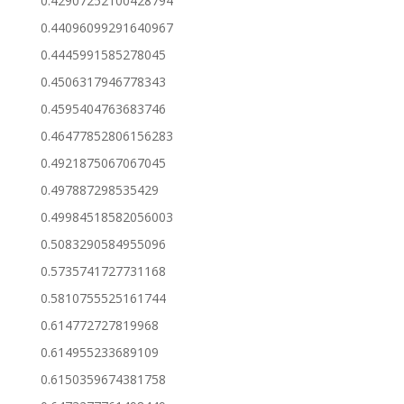
0.42907252100428794
0.44096099291640967
0.4445991585278045
0.4506317946778343
0.4595404763683746
0.46477852806156283
0.4921875067067045
0.497887298535429
0.49984518582056003
0.5083290584955096
0.5735741727731168
0.5810755525161744
0.614772727819968
0.614955233689109
0.6150359674381758