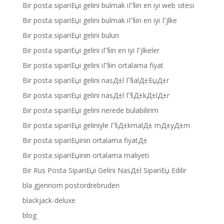
Bir posta sipariЕџi gelini bulmak iГ§in en iyi web sitesi
Bir posta sipariЕџi gelini bulmak iГ§in en iyi Гјlke
Bir posta sipariЕџi gelini bulun
Bir posta sipariЕџi gelini iГ§in en iyi Гјlkeler
Bir posta sipariЕџi gelini iГ§in ortalama fiyat
Bir posta sipariЕџi gelini nasД±l Г§alД±ЕџД±r
Bir posta sipariЕџi gelini nasД±l Г§Д±kД±lД±r
Bir posta sipariЕџi gelini nerede bulabilirim
Bir posta sipariЕџi geliniyle Г§Д±kmalД± mД±yД±m
Bir posta sipariЕџinin ortalama fiyatД±
Bir posta sipariЕџinin ortalama maliyeti
Bir Rus Posta SipariЕџi Gelini NasД±l SipariЕџ Edilir
bla gjennom postordrebruden
blackjack-deluxe
blog