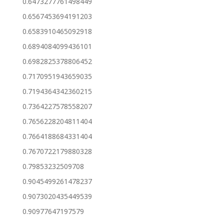
0.6473277761498449
0.6567453694191203
0.6583910465092918
0.6894084099436101
0.6982825378806452
0.7170951943659035
0.7194364342360215
0.7364227578558207
0.7656228204811404
0.7664188684331404
0.7670722179880328
0.79853232509708
0.9045499261478237
0.9073020435449539
0.90977647197579