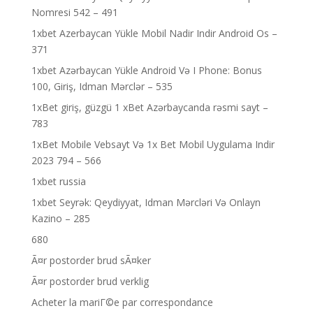
Nomresi 542 – 491
1xbet Azerbaycan Yükle Mobil Nadir Indir Android Os –
371
1xbet Azərbaycan Yükle Android Və I Phone: Bonus
100, Giriş, Idman Mərclər – 535
1xBet giriş, güzgü 1 xBet Azərbaycanda rəsmi sayt –
783
1xBet Mobile Vebsayt Və 1x Bet Mobil Uygulama Indir
2023 794 – 566
1xbet russia
1xbet Seyrək: Qeydiyyat, Idman Mərcləri Və Onlayn
Kazino – 285
680
Ã¤r postorder brud sÃ¤ker
Ã¤r postorder brud verklig
Acheter la mariГ©e par correspondance