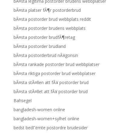
bÃ¤sta legitima postorder brudens webbplatser
bÃ¤sta platser fÃ¶r postorderbrud
bÃ¤sta postorder brud webbplats reddit
bÃ¤sta postorder brudens webbplats
bÃ¤sta postorder brudfÃ¶retag
bÃ¤sta postorder brudland
bÃ¤sta postorderbrud nÃ¥gonsin
bÃ¤sta rankade postorder brud webbplatser
bÃ¤sta riktiga postorder brud webbplatser
bÃ¤sta stÃ¤llen att fÃ¥ postorder brud
bÃ¤sta stÃ¤llet att fÃ¥ postorder brud
Bahsegel
bangladesh-women online
bangladesh-women+sylhet online
bedst bedГёmte postordre brudesider