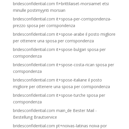
bridesconfidential.com fi+brittilaiset-morsiamet etsi
minulle postimyynti morsian
bridesconfidential.com it+sposa-per-corrispondenza-
prezzo sposa per corrispondenza
bridesconfidential.com it+spose-arabe il posto migliore
per ottenere una sposa per corrispondenza
bridesconfidential.com it+spose-bulgari sposa per
corrispondenza
bridesconfidential.com it+spose-costa-rican sposa per
corrispondenza
bridesconfidential.com it+spose-italiane il posto
migliore per ottenere una sposa per corrispondenza
bridesconfidential.com it+spose-turche sposa per
corrispondenza
bridesconfidential.com main_de Bester Mail -
Bestellung Brautservice
bridesconfidential.com pt+noivas-latinas noiva por