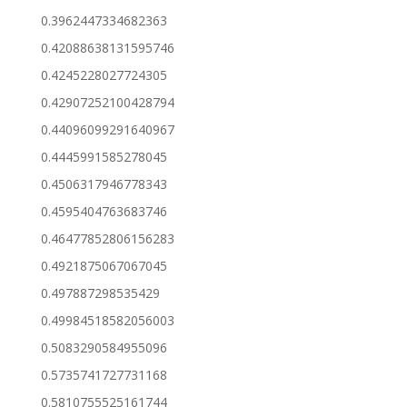
0.3962447334682363
0.42088638131595746
0.4245228027724305
0.42907252100428794
0.44096099291640967
0.4445991585278045
0.4506317946778343
0.4595404763683746
0.46477852806156283
0.4921875067067045
0.497887298535429
0.49984518582056003
0.5083290584955096
0.5735741727731168
0.5810755525161744