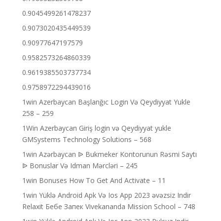
0.9045499261478237
0.9073020435449539
0.90977647197579
0.9582573264860339
0.9619385503737734
0.9758972294439016
1win Azerbaycan Başlanğıc Login Və Qeydiyyat Yukle
258 – 259
1Win Azerbaycan Giriş login və Qeydiyyat yukle
GMSystems Technology Solutions – 568
1win Azərbaycan ᐉ Bukmeker Kontorunun Rəsmi Saytı
ᐉ Bonuslar Və Idman Mərcləri – 245
1win Bonuses How To Get And Activate – 11
1win Yüklə Android Apk Və Ios App 2023 əvəzsiz Indir
Relaxit Бебе Запек Vivekananda Mission School – 748