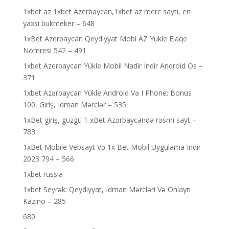
1xbet az 1xbet Azerbaycan,1xbet az merc saytı, en
yaxsi bukmeker – 648
1xBet Azerbaycan Qeydiyyat Mobi AZ Yukle Elaqe
Nomresi 542 – 491
1xbet Azerbaycan Yükle Mobil Nadir Indir Android Os –
371
1xbet Azərbaycan Yükle Android Və I Phone: Bonus
100, Giriş, Idman Mərclər – 535
1xBet giriş, güzgü 1 xBet Azərbaycanda rəsmi sayt –
783
1xBet Mobile Vebsayt Və 1x Bet Mobil Uygulama Indir
2023 794 – 566
1xbet russia
1xbet Seyrək: Qeydiyyat, Idman Mərcləri Və Onlayn
Kazino – 285
680