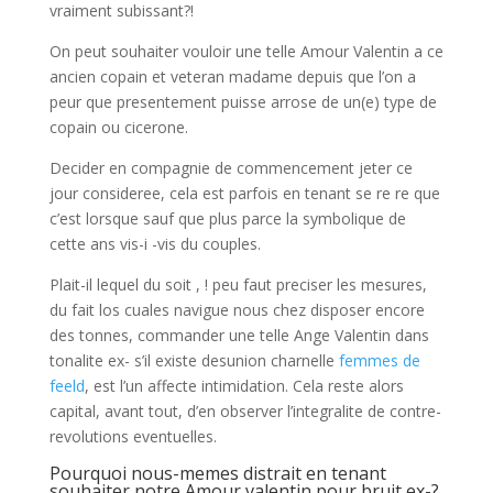
vraiment subissant?!
On peut souhaiter vouloir une telle Amour Valentin a ce
ancien copain et veteran madame depuis que l’on a
peur que presentement puisse arrose de un(e) type de
copain ou cicerone.
Decider en compagnie de commencement jeter ce
jour consideree, cela est parfois en tenant se re re que
c’est lorsque sauf que plus parce la symbolique de
cette ans vis-i -vis du couples.
Plait-il lequel du soit , ! peu faut preciser les mesures,
du fait los cuales navigue nous chez disposer encore
des tonnes, commander une telle Ange Valentin dans
tonalite ex- s’il existe desunion charnelle
femmes de
feeld
, est l’un affecte intimidation. Cela reste alors
capital, avant tout, d’en observer l’integralite de contre-
revolutions eventuelles.
Pourquoi nous-memes distrait en tenant
souhaiter notre Amour valentin pour bruit ex-?