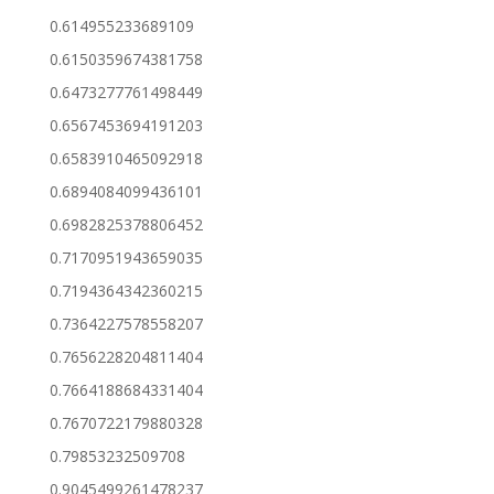
0.614955233689109
0.6150359674381758
0.6473277761498449
0.6567453694191203
0.6583910465092918
0.6894084099436101
0.6982825378806452
0.7170951943659035
0.7194364342360215
0.7364227578558207
0.7656228204811404
0.7664188684331404
0.7670722179880328
0.79853232509708
0.9045499261478237