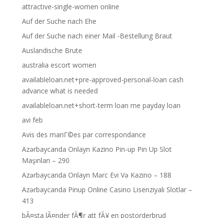
attractive-single-women online
Auf der Suche nach Ehe
Auf der Suche nach einer Mail -Bestellung Braut
Auslandische Brute
australia escort women
availableloan.net+pre-approved-personal-loan cash
advance what is needed
availableloan.net+short-term loan me payday loan
avi feb
Avis des mariГ©es par correspondance
Azərbaycanda Onlayn Kazino Pin-up Pin Up Slot
Maşınları – 290
Azərbaycanda Onlayn Mərc Evi Və Kazino – 188
Azərbaycanda Pinup Online Casino Lisenziyalı Slotlar –
413
bÃ¤sta lÃ¤nder fÃ¶r att fÃ¥ en postorderbrud