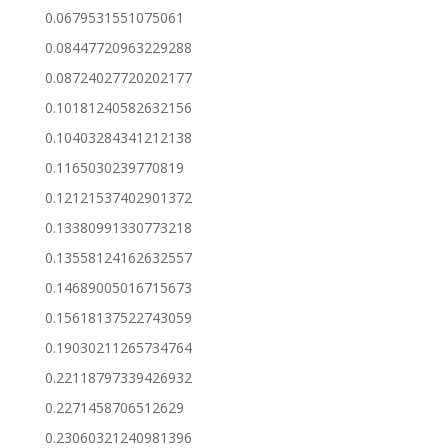
0.0679531551075061
0.08447720963229288
0.08724027720202177
0.10181240582632156
0.10403284341212138
0.1165030239770819
0.12121537402901372
0.13380991330773218
0.13558124162632557
0.14689005016715673
0.15618137522743059
0.19030211265734764
0.22118797339426932
0.2271458706512629
0.23060321240981396