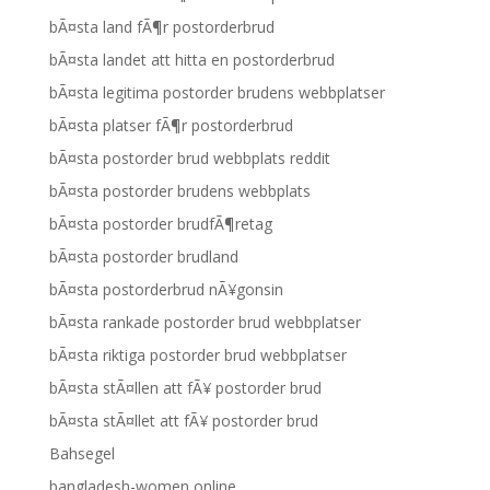
bÃ¤sta land fÃ¶r postorderbrud
bÃ¤sta landet att hitta en postorderbrud
bÃ¤sta legitima postorder brudens webbplatser
bÃ¤sta platser fÃ¶r postorderbrud
bÃ¤sta postorder brud webbplats reddit
bÃ¤sta postorder brudens webbplats
bÃ¤sta postorder brudfÃ¶retag
bÃ¤sta postorder brudland
bÃ¤sta postorderbrud nÃ¥gonsin
bÃ¤sta rankade postorder brud webbplatser
bÃ¤sta riktiga postorder brud webbplatser
bÃ¤sta stÃ¤llen att fÃ¥ postorder brud
bÃ¤sta stÃ¤llet att fÃ¥ postorder brud
Bahsegel
bangladesh-women online