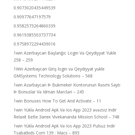
0.9073020435449539
0.90977647197579
0.9582573264860339
0.9619385503737734
0.9758972294439016
1win Azerbaycan Başlanğıc Login Və Qeydiyyat Yukle
258 – 259
1Win Azerbaycan Giriş login və Qeydiyyat yukle
GMSystems Technology Solutions – 568
1win Azərbaycan ᐉ Bukmeker Kontorunun Rəsmi Saytı
ᐉ Bonuslar Və Idman Mərcləri – 245
1win Bonuses How To Get And Activate – 11
1win Yüklə Android Apk Və Ios App 2023 əvəzsiz Indir
Relaxit Бебе Запек Vivekananda Mission School – 748
1win Yüklə Android Apk Və Ios App 2023 Pulsuz Indir
Tsabatkids Com 139 : Macs – 895