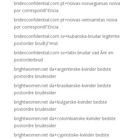
bridesconfidential.com pt+noivas-norueguesas noiva
por correspondГЄncia
bridesconfidential.com pt+noivas-vietnamitas noiva
por correspondГЄncia
bridesconfidential.com sv+kubanska-brudar legitimte
postorder brudtjГ¤nst
bridesconfidential.com sv+latin-brudar vad Ã¤r en
postorderbrud
brightwomen.net da+argentinske-kvinder bedste
postordre brudesider
brightwomen.net da+brasilianske-kvinder bedste
postordre brudesider
brightwomen.net da+bulgarske-kvinder bedste
postordre brudesider
brightwomen.net da+colombianske-kvinder bedste
postordre brudesider
brightwomen.net da+cypriotiske-kvinder bedste