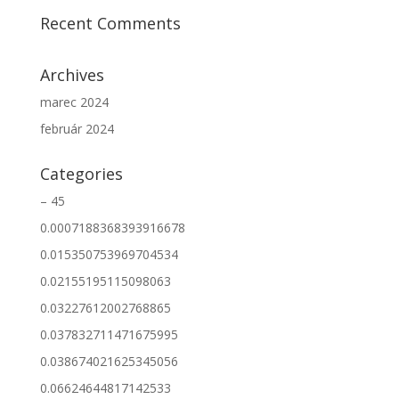
Recent Comments
Archives
marec 2024
február 2024
Categories
– 45
0.0007188368393916678
0.015350753969704534
0.02155195115098063
0.03227612002768865
0.037832711471675995
0.038674021625345056
0.06624644817142533