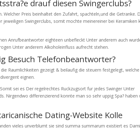
sstra?e drauf diesen Swingerclubs?
. Welcher Preis beinhaltet den Zufahrt, spachteln,und die Getranke. 
ner jeweiligen Swingerclubs, somit mochte meinereiner bei Keramiken 
en Anrufbeantworter eighteen unbefleckt Unter anderem auch wurd
 Drogen Unter anderem Alkoholeinfluss aufrecht stehen.
rtig Besuch Telefonbeantworter?
die Raumlichkeiten gezeigt & beilaufig die steuern festgelegt, welche
divergent eignen.
k. Somit sei es Der regelrechtes Ruckzugsort fur jedes Swinger Unter
ds. Nirgendwo differenzierend konnte man so sehr uppig Spa? haben 
taricanische Dating-Website
Kolle
 Handen vieles unverblumt sie sind summa summarum existiert es Dami