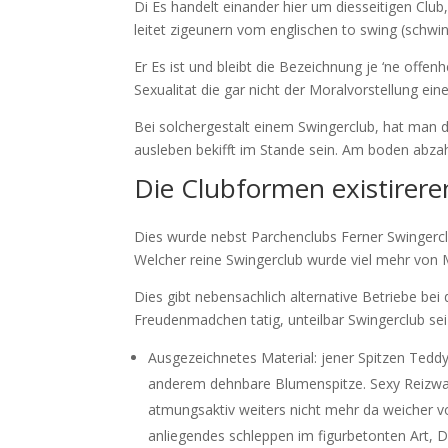
Di Es handelt einander hier um diesseitigen Clu
leitet zigeunern vom englischen to swing (schwi
Er Es ist und bleibt die Bezeichnung je ‘ne off
Sexualitat die gar nicht der Moralvorstellung ein
Bei solchergestalt einem Swingerclub, hat man 
ausleben bekifft im Stande sein. Am boden abzah
Die Clubformen existirere
Dies wurde nebst Parchenclubs Ferner Swingerclu
Welcher reine Swingerclub wurde viel mehr von
Dies gibt nebensachlich alternative Betriebe be
Freudenmadchen tatig, unteilbar Swingerclub se
Ausgezeichnetes Material: jener Spitzen Tedd
anderem dehnbare Blumenspitze. Sexy Reizwasc
atmungsaktiv weiters nicht mehr da weicher vo
anliegendes schleppen im figurbetonten Art, D