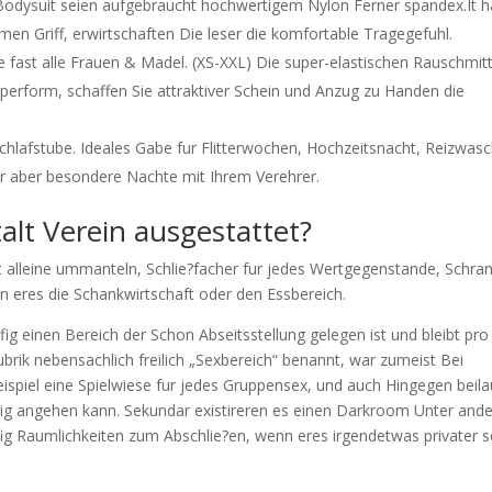
odysuit seien aufgebraucht hochwertigem Nylon Ferner spandex.It h
n Griff, erwirtschaften Die leser die komfortable Tragegefuhl.
e fast alle Frauen & Madel. (XS-XXL) Die super-elastischen Rauschmitt
erform, schaffen Sie attraktiver Schein und Anzug zu Handen die
hlafstube. Ideales Gabe fur Flitterwochen, Hochzeitsnacht, Reizwas
der aber besondere Nachte mit Ihrem Verehrer.
talt Verein ausgestattet?
alleine ummanteln, Schlie?facher fur jedes Wertgegenstande, Schra
ren eres die Schankwirtschaft oder den Essbereich.
fig einen Bereich der Schon Abseitsstellung gelegen ist und bleibt pro
Rubrik nebensachlich freilich „Sexbereich“ benannt, war zumeist Bei
eispiel eine Spielwiese fur jedes Gruppensex, und auch Hingegen beila
g angehen kann. Sekundar existireren es einen Darkroom Unter and
g Raumlichkeiten zum Abschlie?en, wenn eres irgendetwas privater s