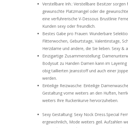
Verstellbare Inh.: Verstellbare Besitzer sorge
gewunschte Platzmangel oder die gewunschte
eine verfuhrerische V-Dessous Brustlinie Fern
Kunden sexy oder freundlich.
Bestes Gabe pro Frauen: Wunderbare Selekti
Flitterwochen, Geburtstage, Valentinstage, 
Herzdame und andere, die Sie lieben. Sexy & 
Einzigartige Zusammenstellung: Damenunterwa
Bodysuit zu Handen Damen kann im Layering Mi
obig taillierten Jeansstoff und auch einer Jopp
werden.
Einteilige Reizwasche: Einteilige Damenwasch
Gestaltung vorne weiters an den Huften, herrli
weiters Ihre Ruckenkurve hervorzuheben.
Sexy Gestaltung: Sexy Nock Dress.Special Fer
ergewohnlich, Mode weiters geil. Aufzahlen we