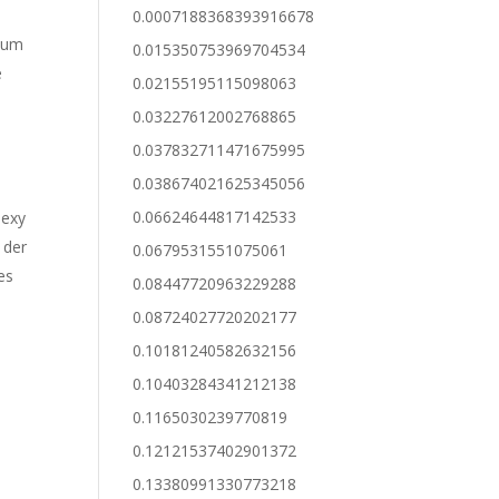
0.0007188368393916678
g um
0.015350753969704534
e
0.02155195115098063
0.03227612002768865
0.037832711471675995
0.038674021625345056
0.06624644817142533
sexy
 der
0.0679531551075061
es
0.08447720963229288
0.08724027720202177
0.10181240582632156
0.10403284341212138
0.1165030239770819
0.12121537402901372
0.13380991330773218