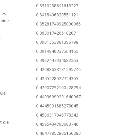
0.3310258841613227
Dies
0.3418406820551121
keine
0.35281748925890066
0.363017420510207
e
0.3901353861396798
0.3914840337504165
0.3962447334682363
0.42088638131595746
0.4245228027724305
0.42907252100428794
wie
0.44096099291640967
0.4445991585278045
0.4506317946778343
t die
0.4595404763683746
0.46477852806156283