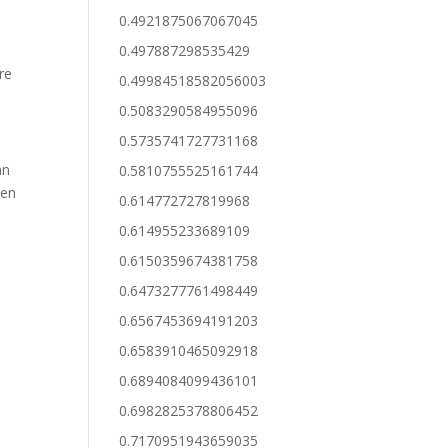
0.4921875067067045
0.497887298535429
re
0.49984518582056003
0.5083290584955096
0.5735741727731168
nn
0.5810755525161744
nen
0.614772727819968
0.614955233689109
0.6150359674381758
0.6473277761498449
0.6567453694191203
0.6583910465092918
0.6894084099436101
0.6982825378806452
0.7170951943659035