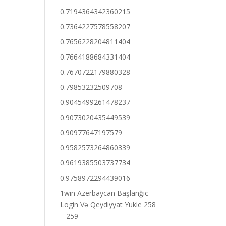
0.7194364342360215
0.7364227578558207
0.7656228204811404
0.7664188684331404
0.7670722179880328
0.79853232509708
0.9045499261478237
0.9073020435449539
0.90977647197579
0.9582573264860339
0.9619385503737734
0.9758972294439016
1win Azerbaycan Başlanğıc
Login Və Qeydiyyat Yukle 258
– 259