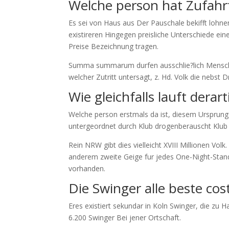
Welche person hat Zufahrt
Es sei von Haus aus Der Pauschale bekifft lohnen
existireren Hingegen preisliche Unterschiede ei
Preise Bezeichnung tragen.
Summa summarum durfen ausschlie?lich Mensch
welcher Zutritt untersagt, z. Hd. Volk die nebst
Wie gleichfalls lauft dera
Welche person erstmals da ist, diesem Ursprung 
untergeordnet durch Klub drogenberauscht Klub 
Rein NRW gibt dies vielleicht XVIII Millionen Vol
anderem zweite Geige fur jedes One-Night-Stan
vorhanden.
Die Swinger alle
beste cos
Eres existiert sekundar in Koln Swinger, die zu
6.200 Swinger Bei jener Ortschaft.