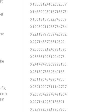
at
0.13558124162632557
0.14689005016715673
el
0.15618137522743059
0.19030211265734764
che
0.22118797339426932
0.2271458706512629
0.23060321240981396
0.2383510931204973
nke
0.24147475868998136
0.2513073562640168
0.2611964348964755
0.26212907311142797
ufig
erem
0.26676429948491864
ein
0.2971412230186391
0.32799239219907805