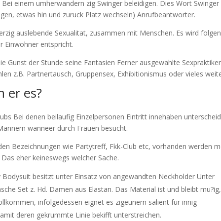
b, Bei einem umherwandern zig Swinger beleidigen. Dies Wort Swinger
ngen, etwas hin und zuruck Platz wechseln) Anrufbeantworter.
enherzig auslebende Sexualitat, zusammen mit Menschen. Es wird folge
er Einwohner entspricht.
die Gunst der Stunde seine Fantasien Ferner ausgewahlte Sexpraktike
len z.B. Partnertausch, Gruppensex, Exhibitionismus oder vieles weite
n er es?
bs Bei denen beilaufig Einzelpersonen Eintritt innehaben unterscheid
 Mannern wanneer durch Frauen besucht.
i den Bezeichnungen wie Partytreff, Fkk-Club etc, vorhanden werden 
i Das eher keineswegs welcher Sache.
y Bodysuit besitzt unter Einsatz von angewandten Neckholder Unter
he Set z. Hd. Damen aus Elastan. Das Material ist und bleibt mu?ig
llkommen, infolgedessen eignet es zigeunern salient fur innig
amit deren gekrummte Linie bekifft unterstreichen.