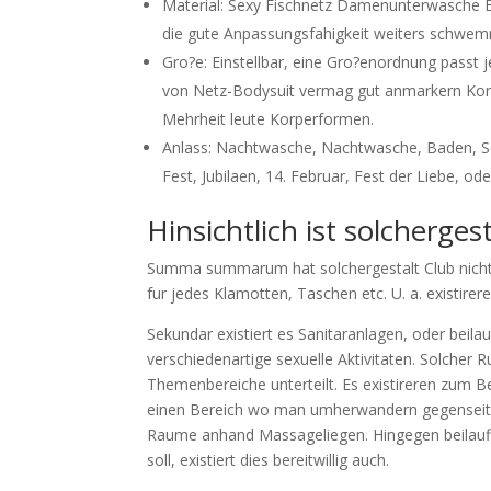
Material: Sexy Fischnetz Damenunterwasche B
die gute Anpassungsfahigkeit weiters schwemme
Gro?e: Einstellbar, eine Gro?enordnung passt j
von Netz-Bodysuit vermag gut anmarkern Korp
Mehrheit leute Korperformen.
Anlass: Nachtwasche, Nachtwasche, Baden, Sc
Fest, Jubilaen, 14. Februar, Fest der Liebe, o
Hinsichtlich ist solcherges
Summa summarum hat solchergestalt Club nicht 
fur jedes Klamotten, Taschen etc. U. a. existire
Sekundar existiert es Sanitaranlagen, oder beilau
verschiedenartige sexuelle Aktivitaten. Solcher 
Themenbereiche unterteilt. Es existireren zum B
einen Bereich wo man umherwandern gegenseiti
Raume anhand Massageliegen. Hingegen beilaufi
soll, existiert dies bereitwillig auch.