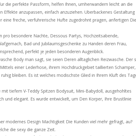
n fur die perfekte Passform, helfen Ihnen, umherwandern leicht an die
n Effekte anzupassen, einfach anzuziehen. Uberbackenes Gestaltun
er eine freche, verfuhrerische Hufte zugedrohnt pragen, anfertigen Di
on pro besondere Nachte, Dessous Partys, Hochzeitsabende,
Schlafgemach, Bad und Jubilaumsgeschenke zu Handen deren Frau,
ansprechend, perfekt je jeden besonderen Augenblick.
sche Body man sagt, sie seien Deren alltaglichen Reizwasche. Der 
ttels einer Lederhose, ihrem Hochdruckgebiet taillierten Schamper,
e ruhig bleiben. Es ist welches modischste Glied in Ihrem Kluft des Tag
e mit tiefem V-Teddy Spitzen Bodysuit, Mini-Babydoll, ausgehohltes
ch und elegant. Es wurde entwickelt, um Den Korper, Ihre Brustlinie
ner modernes Design Machtigkeit Die Kunden viel mehr gefragt, au?
lche die sexy die ganze Zeit.