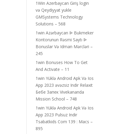
1Win Azerbaycan Giriş login
və Qeydiyyat yukle
GMSystems Technology
Solutions – 568
1win Azərbaycan ᐉ Bukmeker
Kontorunun Rəsmi Saytı ᐉ
Bonuslar Və Idman Mərcləri –
245
1win Bonuses How To Get
And Activate – 11
1win Yüklə Android Apk Və Ios
App 2023 əvəzsiz Indir Relaxit
Бебе Запек Vivekananda
Mission School – 748
1win Yüklə Android Apk Və Ios
App 2023 Pulsuz Indir
Tsabatkids Com 139 : Macs –
895