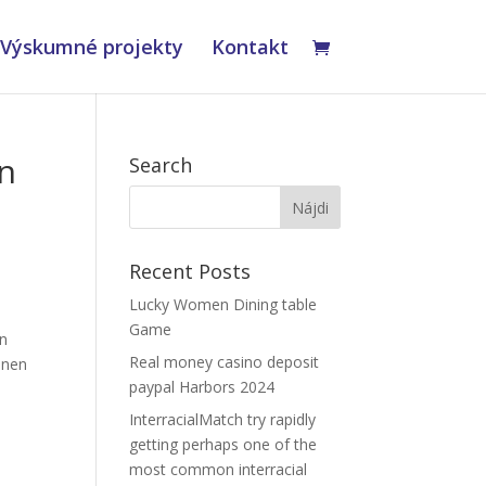
Výskumné projekty
Kontakt
n
Search
Recent Posts
Lucky Women Dining table
Game
rn
Real money casino deposit
onen
paypal Harbors 2024
InterracialMatch try rapidly
getting perhaps one of the
most common interracial