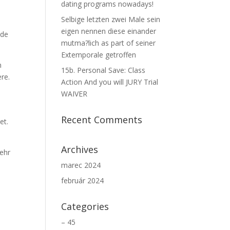
dating programs nowadays!
Selbige letzten zwei Male sein
eigen nennen diese einander
nde
mutma?lich as part of seiner
Extemporale getroffen
n
15b. Personal Save: Class
re.
Action And you will JURY Trial
WAIVER
Recent Comments
et.
Archives
mehr
marec 2024
február 2024
,
Categories
– 45