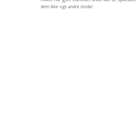
dem ikke ogs andre steder.