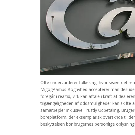
Ofte undervurderer folkeslag, hvor svært det rent i
MigogAarhus Bognyhed accepterer man desuden v
foregår i realtid, virk kan aftale i kraft af deal
tilgængeligheden af oddsmuligheder kan skifte af
samarbejder inklusive Trustly Udbetaling. Bruge
boreplatform, der eksemplarisk overskride til de
beskyttelsen bor brugernes personlige oplysning