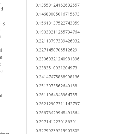
a…
0.13558124162632557
od
0.14689005016715673
t
lig
0.15618137522743059
i
0.19030211265734764
n
0.22118797339426932
n
0.2271458706512629
il
at
0.23060321240981396
d
0.2383510931204973
ka.
0.24147475868998136
0.2513073562640168
0.2611964348964755
at
0.26212907311142797
0.26676429948491864
0.2971412230186391
0.32799239219907805