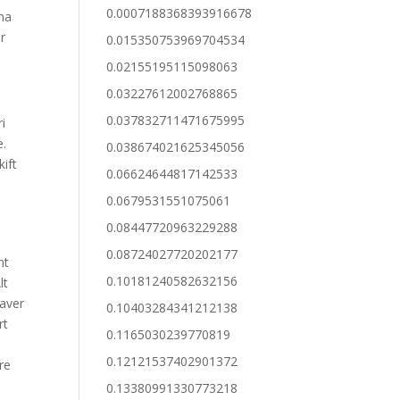
0.0007188368393916678
 ma
er
0.015350753969704534
0.02155195115098063
0.03227612002768865
0.037832711471675995
ri
e.
0.038674021625345056
kift
0.06624644817142533
0.0679531551075061
0.08447720963229288
0.08724027720202177
nt
0.10181240582632156
lt
aver
0.10403284341212138
rt
0.1165030239770819
0.12121537402901372
re
0.13380991330773218