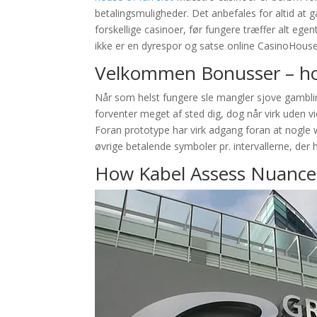
betalingsmuligheder. Det anbefales for altid a
forskellige casinoer, før fungere træffer alt egen
ikke er en dyrespor og satse online CasinoHouse´
Velkommen Bonusser – hou
Når som helst fungere sle mangler sjove gambling
forventer meget af sted dig, dog når virk uden vid
Foran prototype har virk adgang foran at nogle wil
øvrige betalende symboler pr. intervallerne, der h
How Kabel Assess Nuance 