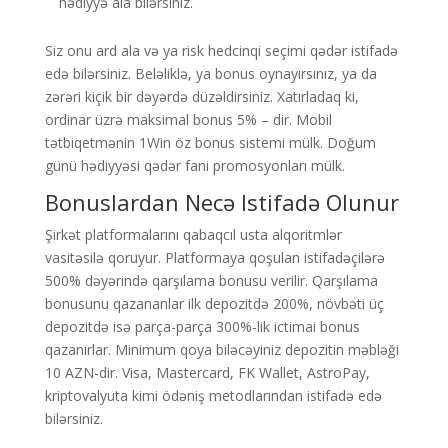
hədiyyə ala bilərsiniz.
Siz onu ard ala və ya risk hedcinqi seçimi qədər istifadə
edə bilərsiniz. Beləliklə, ya bonus oynayırsınız, ya da
zərəri kiçik bir dəyərdə düzəldirsiniz. Xatırladaq ki,
ordinar üzrə maksimal bonus 5% – dir. Mobil
tətbiqetmənin 1Win öz bonus sistemi mülk. Doğum
günü hədiyyəsi qədər fani promosyonları mülk.
Bonuslardan Necə Istifadə Olunur
Şirkət platformalarını qabaqcıl usta alqoritmlər
vasitəsilə qoruyur. Platformaya qoşulan istifadəçilərə
500% dəyərində qarşılama bonusu verilir. Qarşılama
bonusunu qazananlar ilk depozitdə 200%, növbəti üç
depozitdə isə parça-parça 300%-lik ictimai bonus
qazanırlar. Minimum qoya biləcəyiniz depozitin məbləği
10 AZN-dir. Visa, Mastercard, FK Wallet, AstroPay,
kriptovalyuta kimi ödəniş metodlarından istifadə edə
bilərsiniz.