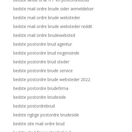
bedste mail ordre brude sider anmeldelser
bedste mail ordre brude websteder
bedste mail ordre brude websteder reddit
bedste mail ordre brudewebsted
bedste postordre brud agentur
bedste postordre brud nogensinde
bedste postordre brud steder
bedste postordre brude service
bedste postordre brude websteder 2022
bedste postordre brudefirma
bedste postordre brudeside
bedste postordrebrud
bedste rigtige postordre brudeside
bedste site mail ordre brud