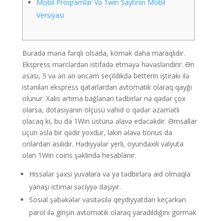
Mobil Proqramlar Və 1win Saytının Mobil
Versiyası
Burada məna fərqli olsada, kömək daha maraqlıdır.
Ekspress mərclərdən istifadə etməyə həvəsləndirir. Ən
əsası, 5 və ən ən əncam seçildikdə betterin iştirakı ilə
istənilən ekspress qatarlardan avtomatik olaraq qayğı
olunur. Xalis artıma bağlanan tədbirlər nə qədər çox
olarsa, dotasiyanın ölçüsü vahid o qədər əzəmətli
olacaq ki, bu da 1Win üstünə əlavə edəcəkdir. Əmsallar
üçün əsla bir qədir yoxdur, lakin əlavə bonus da
onlardan asılıdır. Hədiyyələr yerli, oyundaxili valyuta
olan 1Win coins şəklində hesablanır.
Hissələr şəxsi yuvalara və ya tədbirlərə aid olmaqla
yanaşı ictimai səciyyə daşıyır.
Sosial şəbəkələr vasitəsilə qeydiyyatdan keçərkən
parol ilə girişin avtomatik olaraq yaradıldığını görmək