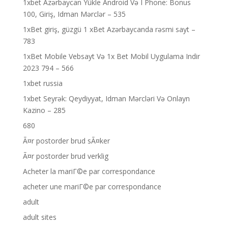
1xbet Azərbaycan Yükle Android Və I Phone: Bonus
100, Giriş, Idman Mərclər – 535
1xBet giriş, güzgü 1 xBet Azərbaycanda rəsmi sayt –
783
1xBet Mobile Vebsayt Və 1x Bet Mobil Uygulama Indir
2023 794 – 566
1xbet russia
1xbet Seyrək: Qeydiyyat, Idman Mərcləri Və Onlayn
Kazino – 285
680
Ã¤r postorder brud sÃ¤ker
Ã¤r postorder brud verklig
Acheter la mariГ©e par correspondance
acheter une mariГ©e par correspondance
adult
adult sites