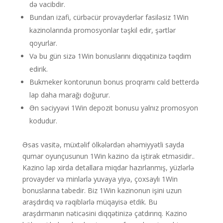
də vacibdir.
Bundan izafi, cürbəcür provayderlər fasiləsiz 1Win
kazinolarında promosyonlar təşkil edir, şərtlər
qoyurlar.
Və bu gün sizə 1Win bonuslarını diqqətinizə təqdim
edirik.
Bukmeker kontorunun bonus proqramı cəld betterdə
lap daha marağı doğurur.
Ən səciyyəvi 1Win depozit bonusu yalnız promosyon
kodudur.
Əsas vasitə, müxtəlif ölkələrdən əhəmiyyətli sayda
qumar oyunçusunun 1Win kazino da iştirak etməsidir..
Kazino lap xirda detallara miqdar hazırlanmış, yüzlərlə
provayder və minlərlə yuvaya yiyə, çoxsaylı 1Win
bonuslarına tabedir. Biz 1Win kazinonun işini uzun
araşdırdıq və rəqiblərlə müqayisə etdik. Bu
araşdırmanın nəticəsini diqqətinizə çatdırırıq. Kazino