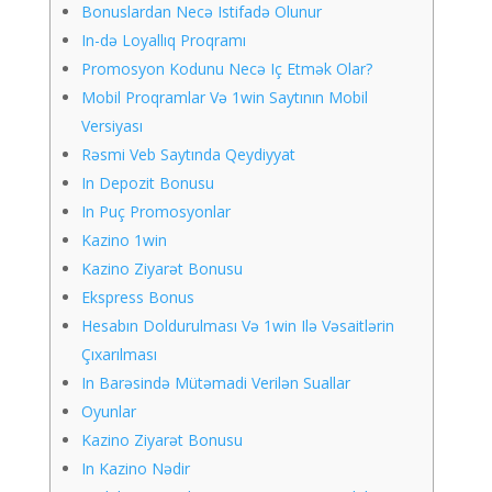
Bonuslardan Necə Istifadə Olunur
In-də Loyallıq Proqramı
Promosyon Kodunu Necə Iç Etmək Olar?
Mobil Proqramlar Və 1win Saytının Mobil
Versiyası
Rəsmi Veb Saytında Qeydiyyat
In Depozit Bonusu
In Puç Promosyonlar
Kazino 1win
Kazino Ziyarət Bonusu
Ekspress Bonus
Hesabın Doldurulması Və 1win Ilə Vəsaitlərin
Çıxarılması
In Barəsində Mütəmadi Verilən Suallar
Oyunlar
Kazino Ziyarət Bonusu
In Kazino Nədir