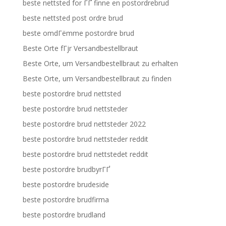
beste nettsted for ГҐ finne en postordrebrud
beste nettsted post ordre brud
beste omdГёmme postordre brud
Beste Orte fГјr Versandbestellbraut
Beste Orte, um Versandbestellbraut zu erhalten
Beste Orte, um Versandbestellbraut zu finden
beste postordre brud nettsted
beste postordre brud nettsteder
beste postordre brud nettsteder 2022
beste postordre brud nettsteder reddit
beste postordre brud nettstedet reddit
beste postordre brudbyrГҐ
beste postordre brudeside
beste postordre brudfirma
beste postordre brudland