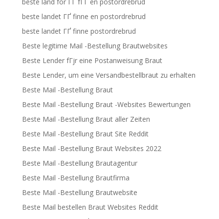
beste land for ГҐ fГҐ en postordrebrud
beste landet ГҐ finne en postordrebrud
beste landet ГҐ finne postordrebrud
Beste legitime Mail -Bestellung Brautwebsites
Beste Lender fГјr eine Postanweisung Braut
Beste Lender, um eine Versandbestellbraut zu erhalten
Beste Mail -Bestellung Braut
Beste Mail -Bestellung Braut -Websites Bewertungen
Beste Mail -Bestellung Braut aller Zeiten
Beste Mail -Bestellung Braut Site Reddit
Beste Mail -Bestellung Braut Websites 2022
Beste Mail -Bestellung Brautagentur
Beste Mail -Bestellung Brautfirma
Beste Mail -Bestellung Brautwebsite
Beste Mail bestellen Braut Websites Reddit