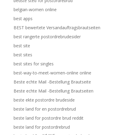
bedste sted for postordrebrud
belgian-women online
best apps
BEST bewertete Versandauftragsbrautseiten
best rangerte postordrebrudesider
best site
best sites
best sites for singles
best-way-to-meet-women-online online
Beste echte Mail -Bestellung Brautseite
Beste echte Mail -Bestellung Brautseiten
beste ekte postordre brudeside
beste land for en postordrebrud
beste land for postordre brud reddit
beste land for postordrebrud