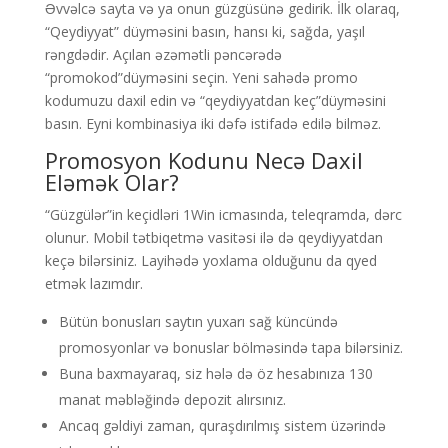
Əvvəlcə sayta və ya onun güzgüsünə gedirik. İlk olaraq,
“Qeydiyyat” düyməsini basın, hansı ki, sağda, yaşıl
rəngdədir. Açılan əzəmətli pəncərədə
“promokod”düyməsini seçin. Yeni sahədə promo
kodumuzu daxil edin və “qeydiyyatdan keç”düyməsini
basın. Eyni kombinasiya iki dəfə istifadə edilə bilməz.
Promosyon Kodunu Necə Daxil
Eləmək Olar?
“Güzgülər”in keçidləri 1Win icmasında, teleqramda, dərc
olunur. Mobil tətbiqetmə vasitəsi ilə də qeydiyyatdan
keçə bilərsiniz. Layihədə yoxlama olduğunu da qyed
etmək lazımdır.
Bütün bonusları saytın yuxarı sağ küncündə
promosyonlar və bonuslar bölməsində tapa bilərsiniz.
Buna baxmayaraq, siz hələ də öz hesabınıza 130
manat məbləğində depozit alırsınız.
Ancaq gəldiyi zaman, quraşdırılmış sistem üzərində