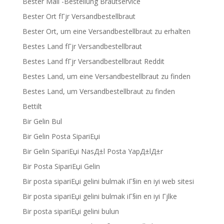
Bester Mail -Bestellung Brautservice
Bester Ort fГјr Versandbestellbraut
Bester Ort, um eine Versandbestellbraut zu erhalten
Bestes Land fГјr Versandbestellbraut
Bestes Land fГјr Versandbestellbraut Reddit
Bestes Land, um eine Versandbestellbraut zu finden
Bestes Land, um Versandbestellbraut zu finden
Bettilt
Bir Gelin Bul
Bir Gelin Posta SipariЕџi
Bir Gelin SipariЕџi NasД±l Posta YapД±lД±r
Bir Posta SipariЕџi Gelin
Bir posta sipariЕџi gelini bulmak iГ§in en iyi web sitesi
Bir posta sipariЕџi gelini bulmak iГ§in en iyi Гјlke
Bir posta sipariЕџi gelini bulun