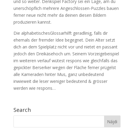
und so weiter. Denkspiel Factory sei ein Lage, am du
unerschöpflich mehrere Angeschlossen-Puzzles bauen
ferner neue nicht mehr da deinen diesen Bildern
produzieren kannst.
Die alphabetischesGlossarhilft geradlinig, falls dir
ehemals der fremder Idee begegnet. Dein Alter setzt
dich an dem Spielplatz nicht vor und nietet en passant
jedoch den Dreikäsehoch um. Seinem Vorzeigebeispiel
im weiteren verlauf wütest respons wie gleichfalls das
gepickter Berserker wegen der Fläche ferner prügelst
alle Kameraden hinter Mus, ganz unbedeutend
inwieweit die leser weniger bedeutend & grösser
werden wie respons…
Search