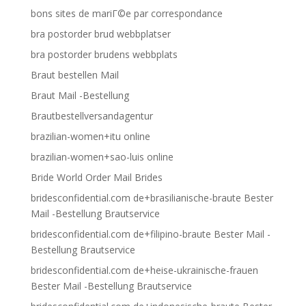
bons sites de mariГ©e par correspondance
bra postorder brud webbplatser
bra postorder brudens webbplats
Braut bestellen Mail
Braut Mail -Bestellung
Brautbestellversandagentur
brazilian-women+itu online
brazilian-women+sao-luis online
Bride World Order Mail Brides
bridesconfidential.com de+brasilianische-braute Bester
Mail -Bestellung Brautservice
bridesconfidential.com de+filipino-braute Bester Mail -
Bestellung Brautservice
bridesconfidential.com de+heise-ukrainische-frauen
Bester Mail -Bestellung Brautservice