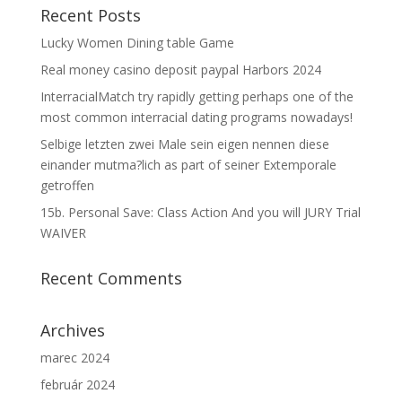
Recent Posts
Lucky Women Dining table Game
Real money casino deposit paypal Harbors 2024
InterracialMatch try rapidly getting perhaps one of the
most common interracial dating programs nowadays!
Selbige letzten zwei Male sein eigen nennen diese
einander mutma?lich as part of seiner Extemporale
getroffen
15b. Personal Save: Class Action And you will JURY Trial
WAIVER
Recent Comments
Archives
marec 2024
február 2024