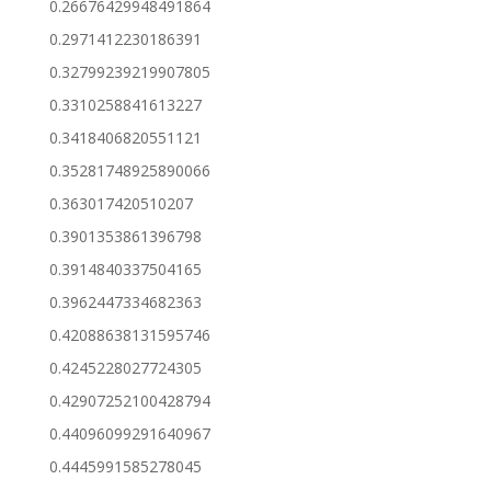
0.26676429948491864
0.2971412230186391
0.32799239219907805
0.3310258841613227
0.3418406820551121
0.35281748925890066
0.363017420510207
0.3901353861396798
0.3914840337504165
0.3962447334682363
0.42088638131595746
0.4245228027724305
0.42907252100428794
0.44096099291640967
0.4445991585278045