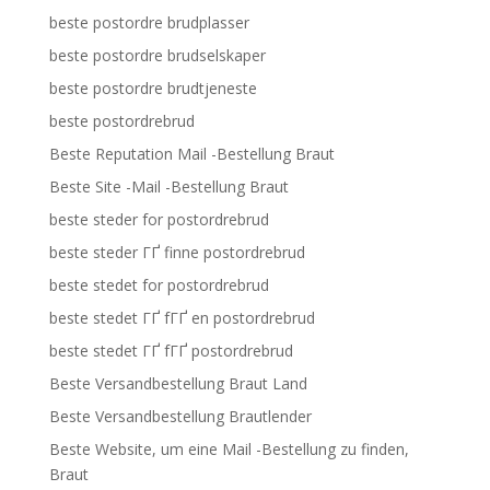
beste postordre brudplasser
beste postordre brudselskaper
beste postordre brudtjeneste
beste postordrebrud
Beste Reputation Mail -Bestellung Braut
Beste Site -Mail -Bestellung Braut
beste steder for postordrebrud
beste steder ГҐ finne postordrebrud
beste stedet for postordrebrud
beste stedet ГҐ fГҐ en postordrebrud
beste stedet ГҐ fГҐ postordrebrud
Beste Versandbestellung Braut Land
Beste Versandbestellung Brautlender
Beste Website, um eine Mail -Bestellung zu finden,
Braut