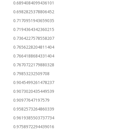
0.6894084099436101
0.6982825378806452
0.7170951943659035
0.7194364342360215
0.7364227578558207
0.7656228204811404
0.7664188684331404
0.7670722179880328
0.79853232509708
0.9045499261478237
0.9073020435449539
0.90977647197579
0.9582573264860339
0.9619385503737734
0.9758972294439016