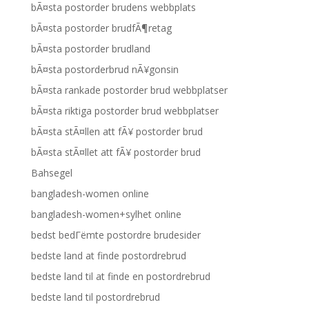
bÃ¤sta postorder brudens webbplats
bÃ¤sta postorder brudfÃ¶retag
bÃ¤sta postorder brudland
bÃ¤sta postorderbrud nÃ¥gonsin
bÃ¤sta rankade postorder brud webbplatser
bÃ¤sta riktiga postorder brud webbplatser
bÃ¤sta stÃ¤llen att fÃ¥ postorder brud
bÃ¤sta stÃ¤llet att fÃ¥ postorder brud
Bahsegel
bangladesh-women online
bangladesh-women+sylhet online
bedst bedГёmte postordre brudesider
bedste land at finde postordrebrud
bedste land til at finde en postordrebrud
bedste land til postordrebrud