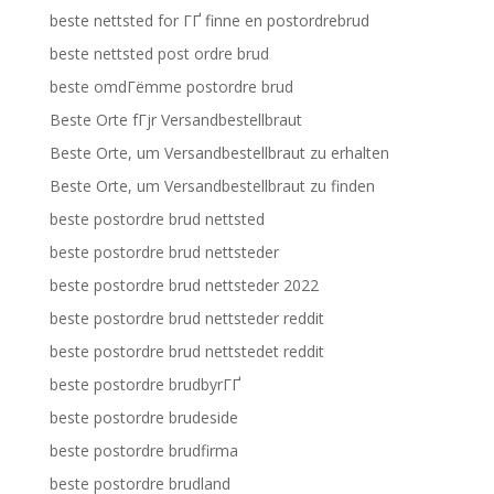
beste nettsted for ГҐ finne en postordrebrud
beste nettsted post ordre brud
beste omdГёmme postordre brud
Beste Orte fГјr Versandbestellbraut
Beste Orte, um Versandbestellbraut zu erhalten
Beste Orte, um Versandbestellbraut zu finden
beste postordre brud nettsted
beste postordre brud nettsteder
beste postordre brud nettsteder 2022
beste postordre brud nettsteder reddit
beste postordre brud nettstedet reddit
beste postordre brudbyrГҐ
beste postordre brudeside
beste postordre brudfirma
beste postordre brudland