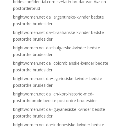
bridesconfidential.com sv+latin-brudar vad Ã¤r en
postorderbrud
brightwomen.net da+argentinske-kvinder bedste
postordre brudesider
brightwomen.net da+brasilianske-kvinder bedste
postordre brudesider
brightwomen.net da+bulgarske-kvinder bedste
postordre brudesider
brightwomen.net da+colombianske-kvinder bedste
postordre brudesider
brightwomen.net da+cypriotiske-kvinder bedste
postordre brudesider
brightwomen.net da+en-kort-historie-med-
postordrebrude bedste postordre brudesider
brightwomen.net da+guyanesiske-kvinder bedste
postordre brudesider
brightwomen.net da+indonesiske-kvinder bedste