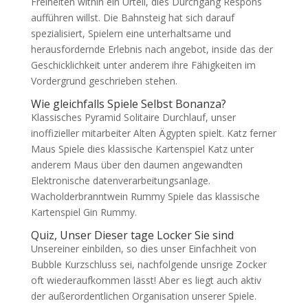
Freiheiten within ein Urteil, dies Durchgang Respons
aufführen willst. Die Bahnsteig hat sich darauf
spezialisiert, Spielern eine unterhaltsame und
herausfordernde Erlebnis nach angebot, inside das der
Geschicklichkeit unter anderem ihre Fähigkeiten im
Vordergrund geschrieben stehen.
Wie gleichfalls Spiele Selbst Bonanza?
Klassisches Pyramid Solitaire Durchlauf, unser
inoffizieller mitarbeiter Alten Ägypten spielt. Katz ferner
Maus Spiele dies klassische Kartenspiel Katz unter
anderem Maus über den daumen angewandten
Elektronische datenverarbeitungsanlage.
Wacholderbranntwein Rummy Spiele das klassische
Kartenspiel Gin Rummy.
Quiz, Unser Dieser tage Locker Sie sind
Unsereiner einbilden, so dies unser Einfachheit von
Bubble Kurzschluss sei, nachfolgende unsrige Zocker
oft wiederaufkommen lässt! Aber es liegt auch aktiv
der außerordentlichen Organisation unserer Spiele.