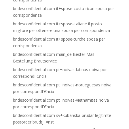
bridesconfidential.com it+spose-costa-rican sposa per
corrispondenza
bridesconfidential.com it+spose-italiane il posto
migliore per ottenere una sposa per corrispondenza
bridesconfidential.com it+spose-turche sposa per
corrispondenza
bridesconfidential.com main_de Bester Mail -
Bestellung Brautservice
bridesconfidential.com pt+noivas-latinas noiva por
correspondГЄncia
bridesconfidential.com pt+noivas-norueguesas noiva
por correspondГЄncia
bridesconfidential.com pt+noivas-vietnamitas noiva
por correspondГЄncia
bridesconfidential.com sv+kubanska-brudar legitimte
postorder brudtjГ¤nst