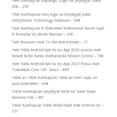
1win Azerbaycan Başlanğıc Login Və Qeydiyyat Yukle
258 – 259
1Win Azerbaycan Giriş login və Qeydiyyat yukle
GMSystems Technology Solutions – 568
1win Azərbaycan ᐉ Bukmeker Kontorunun Rəsmi Saytı
ᐉ Bonuslar Və Idman Mərcləri – 245
1win Bonuses How To Get And Activate – 11
1win Yüklə Android Apk Və Ios App 2023 əvəzsiz Indir
Relaxit Бебе Запек Vivekananda Mission School – 748
1win Yüklə Android Apk Və Ios App 2023 Pulsuz Indir
Tsabatkids Com 139 : Macs – 895
1xbet az 1xbet Azerbaycan,1xbet az merc saytı, en
yaxsi bukmeker – 648
1xBet Azerbaycan Qeydiyyat Mobi AZ Yukle Elaqe
Nomresi 542 – 491
1xbet Azerbaycan Yükle Mobil Nadir Indir Android Os –
371