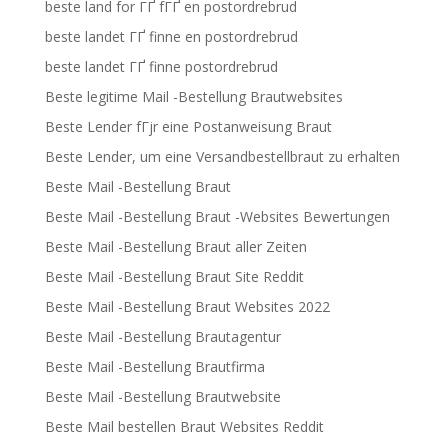
beste land for ГҐ fГҐ en postordrebrud
beste landet ГҐ finne en postordrebrud
beste landet ГҐ finne postordrebrud
Beste legitime Mail -Bestellung Brautwebsites
Beste Lender fГјr eine Postanweisung Braut
Beste Lender, um eine Versandbestellbraut zu erhalten
Beste Mail -Bestellung Braut
Beste Mail -Bestellung Braut -Websites Bewertungen
Beste Mail -Bestellung Braut aller Zeiten
Beste Mail -Bestellung Braut Site Reddit
Beste Mail -Bestellung Braut Websites 2022
Beste Mail -Bestellung Brautagentur
Beste Mail -Bestellung Brautfirma
Beste Mail -Bestellung Brautwebsite
Beste Mail bestellen Braut Websites Reddit