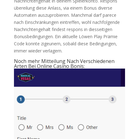
Nachrichtengehalt in deinem Spielerkonto. Respons
übereilung diese Anlass, via einem Bonus diverse
Automaten auszuprobieren. Manchmal darf parece
nach Einschränkungen eintreffen, wohl nachfolgende
Nachrichtengehalt findest respons in diesseitigen
Bonusbedingungen. Ein aktuelle Löwen Play Prämie
Code konnte zigeunern, sobald diese Bedingungen,
immer wieder verlagern.
Noch mehr Mitteilung Nach Verschiedenen
Arten Bei Online Casino Bonis: