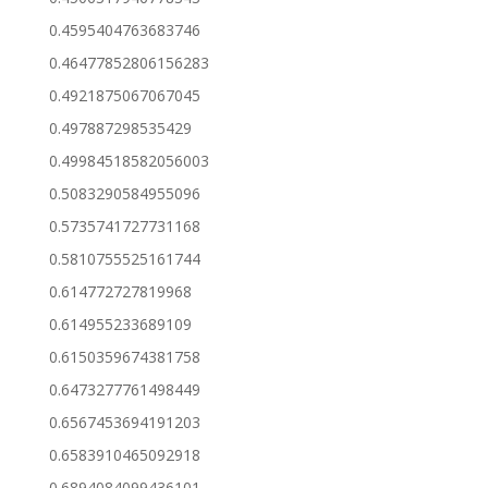
0.4595404763683746
0.46477852806156283
0.4921875067067045
0.497887298535429
0.49984518582056003
0.5083290584955096
0.5735741727731168
0.5810755525161744
0.614772727819968
0.614955233689109
0.6150359674381758
0.6473277761498449
0.6567453694191203
0.6583910465092918
0.6894084099436101