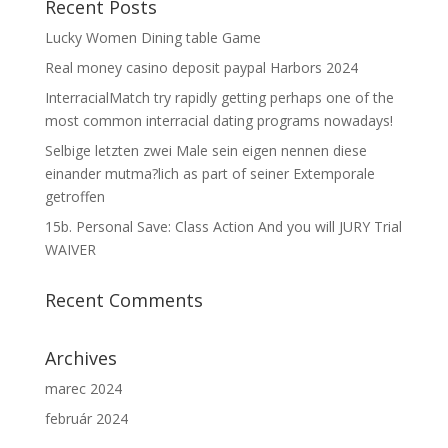
Recent Posts
Lucky Women Dining table Game
Real money casino deposit paypal Harbors 2024
InterracialMatch try rapidly getting perhaps one of the
most common interracial dating programs nowadays!
Selbige letzten zwei Male sein eigen nennen diese
einander mutma?lich as part of seiner Extemporale
getroffen
15b. Personal Save: Class Action And you will JURY Trial
WAIVER
Recent Comments
Archives
marec 2024
február 2024