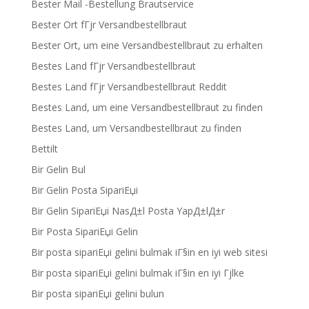
Bester Mail -Bestellung Brautservice
Bester Ort fГјr Versandbestellbraut
Bester Ort, um eine Versandbestellbraut zu erhalten
Bestes Land fГјr Versandbestellbraut
Bestes Land fГјr Versandbestellbraut Reddit
Bestes Land, um eine Versandbestellbraut zu finden
Bestes Land, um Versandbestellbraut zu finden
Bettilt
Bir Gelin Bul
Bir Gelin Posta SipariЕџi
Bir Gelin SipariЕџi NasД±l Posta YapД±lД±r
Bir Posta SipariЕџi Gelin
Bir posta sipariЕџi gelini bulmak iГ§in en iyi web sitesi
Bir posta sipariЕџi gelini bulmak iГ§in en iyi Гјlke
Bir posta sipariЕџi gelini bulun