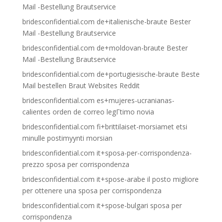
Mail -Bestellung Brautservice
bridesconfidential.com de+italienische-braute Bester
Mail -Bestellung Brautservice
bridesconfidential.com de+moldovan-braute Bester
Mail -Bestellung Brautservice
bridesconfidential.com de+portugiesische-braute Beste
Mail bestellen Braut Websites Reddit
bridesconfidential.com es+mujeres-ucranianas-
calientes orden de correo legГ­timo novia
bridesconfidential.com fi+brittilaiset-morsiamet etsi
minulle postimyynti morsian
bridesconfidential.com it+sposa-per-corrispondenza-
prezzo sposa per corrispondenza
bridesconfidential.com it+spose-arabe il posto migliore
per ottenere una sposa per corrispondenza
bridesconfidential.com it+spose-bulgari sposa per
corrispondenza