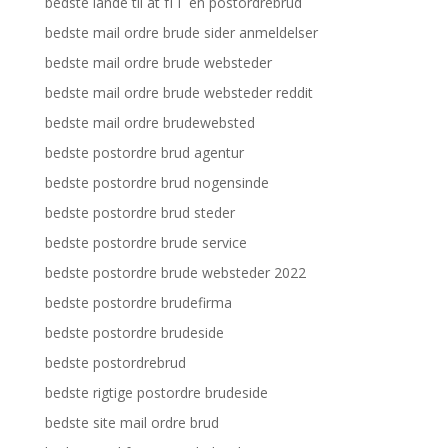
bedste lande til at fГҐ en postordrebrud
bedste mail ordre brude sider anmeldelser
bedste mail ordre brude websteder
bedste mail ordre brude websteder reddit
bedste mail ordre brudewebsted
bedste postordre brud agentur
bedste postordre brud nogensinde
bedste postordre brud steder
bedste postordre brude service
bedste postordre brude websteder 2022
bedste postordre brudefirma
bedste postordre brudeside
bedste postordrebrud
bedste rigtige postordre brudeside
bedste site mail ordre brud