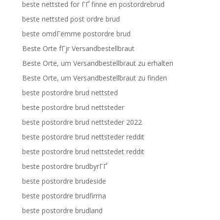
beste nettsted for ГҐ finne en postordrebrud
beste nettsted post ordre brud
beste omdГёmme postordre brud
Beste Orte fГјr Versandbestellbraut
Beste Orte, um Versandbestellbraut zu erhalten
Beste Orte, um Versandbestellbraut zu finden
beste postordre brud nettsted
beste postordre brud nettsteder
beste postordre brud nettsteder 2022
beste postordre brud nettsteder reddit
beste postordre brud nettstedet reddit
beste postordre brudbyrГҐ
beste postordre brudeside
beste postordre brudfirma
beste postordre brudland