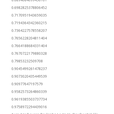
0.6982825378806452
0.7170951943659035
0.7194364342360215
0.7364227578558207
0.7656228204811404
0.7664188684331404
0.7670722179880328
0.79853232509708
0.9045499261478237
0.9073020435449539
0.90977647197579
0.9582573264860339
0.9619385503737734
0.9758972294439016