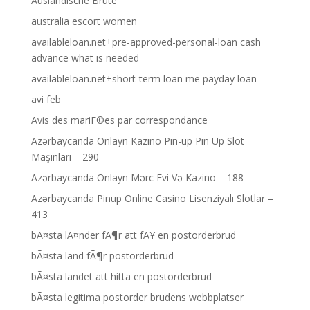
Auslandische Brute
australia escort women
availableloan.net+pre-approved-personal-loan cash
advance what is needed
availableloan.net+short-term loan me payday loan
avi feb
Avis des mariГ©es par correspondance
Azərbaycanda Onlayn Kazino Pin-up Pin Up Slot
Maşınları – 290
Azərbaycanda Onlayn Mərc Evi Və Kazino – 188
Azərbaycanda Pinup Online Casino Lisenziyalı Slotlar –
413
bÃ¤sta lÃ¤nder fÃ¶r att fÃ¥ en postorderbrud
bÃ¤sta land fÃ¶r postorderbrud
bÃ¤sta landet att hitta en postorderbrud
bÃ¤sta legitima postorder brudens webbplatser