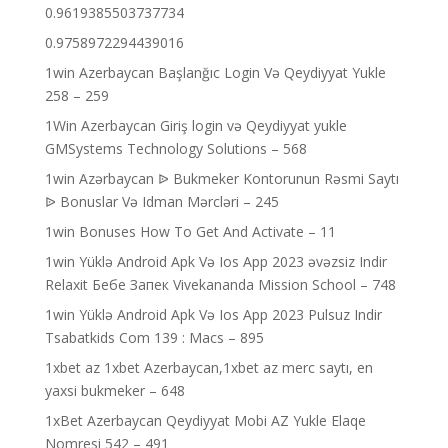
0.9619385503737734
0.9758972294439016
1win Azerbaycan Başlanğıc Login Və Qeydiyyat Yukle
258 – 259
1Win Azerbaycan Giriş login və Qeydiyyat yukle
GMSystems Technology Solutions – 568
1win Azərbaycan ᐉ Bukmeker Kontorunun Rəsmi Saytı
ᐉ Bonuslar Və Idman Mərcləri – 245
1win Bonuses How To Get And Activate – 11
1win Yüklə Android Apk Və Ios App 2023 əvəzsiz Indir
Relaxit Бебе Запек Vivekananda Mission School – 748
1win Yüklə Android Apk Və Ios App 2023 Pulsuz Indir
Tsabatkids Com 139 : Macs – 895
1xbet az 1xbet Azerbaycan,1xbet az merc saytı, en
yaxsi bukmeker – 648
1xBet Azerbaycan Qeydiyyat Mobi AZ Yukle Elaqe
Nomresi 542 – 491