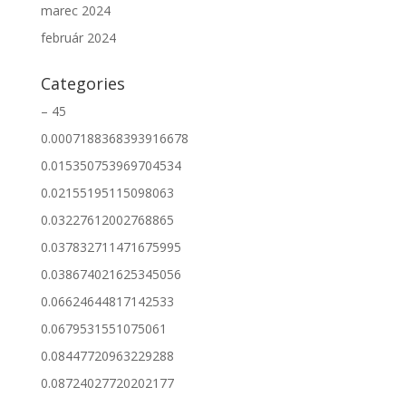
marec 2024
február 2024
Categories
– 45
0.0007188368393916678
0.015350753969704534
0.02155195115098063
0.03227612002768865
0.037832711471675995
0.038674021625345056
0.06624644817142533
0.0679531551075061
0.08447720963229288
0.08724027720202177