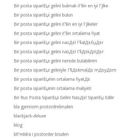
Bir posta sipariЕџi gelini bulmak iГ§in en iyi Гјlke
Bir posta sipariЕџi gelini bulun
Bir posta sipariЕџi gelini iГ§in en iyi Гјlkeler
Bir posta sipariЕџi gelini iГ§in ortalama fiyat
Bir posta sipariЕџi gelini nasД±l Г§alД±ЕџД±r
Bir posta sipariЕџi gelini nasД±l Г§Д±kД±lД±r
Bir posta sipariЕџi gelini nerede bulabilirim
Bir posta sipariЕџi geliniyle Г§Д±kmalД± mД±yД±m
Bir posta sipariЕџinin ortalama fiyatД±
Bir posta sipariЕџinin ortalama maliyeti
Bir Rus Posta SipariЕџi Gelini NasД±l SipariЕџ Edilir
bla gjennom postordrebruden
blackjack-deluxe
blog
blГ¤ddra i postorder bruden