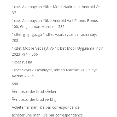
1xbet Azerbaycan Yükle Mobil Nadir Indir Android Os –
371
1xbet Azərbaycan Yükle Android Və I Phone: Bonus
100, Giriş, Idman Mərclər – 535
1xBet giriş, güzgü 1 xBet Azərbaycanda rəsmi sayt –
783
1xBet Mobile Vebsayt Və 1x Bet Mobil Uygulama Indir
2023 794 – 566
1xbet russia
1xbet Seyrək: Qeydiyyat, Idman Mərcləri Və Onlayn
Kazino – 285
680
Ã¤r postorder brud sÃ¤ker
Ã¤r postorder brud verklig
Acheter la mariГ©e par correspondance
acheter une mariГ©e par correspondance