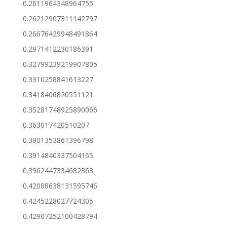
0.2611964348964755
0.26212907311142797
0.26676429948491864
0.2971412230186391
0.32799239219907805
0.3310258841613227
0.3418406820551121
0.35281748925890066
0.363017420510207
0.3901353861396798
0.3914840337504165
0.3962447334682363
0.42088638131595746
0.4245228027724305
0.42907252100428794