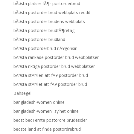
bÃ¤sta platser fÃ¶r postorderbrud
bÃ¤sta postorder brud webbplats reddit
bÃ¤sta postorder brudens webbplats
bÃ¤sta postorder brudfÃ¶retag
bÃ¤sta postorder brudland
bÃ¤sta postorderbrud nÃ¥gonsin
bÃ¤sta rankade postorder brud webbplatser
bÃ¤sta riktiga postorder brud webbplatser
bÃ¤sta stÃ¤llen att fÃ¥ postorder brud
bÃ¤sta stÃ¤llet att fÃ¥ postorder brud
Bahsegel
bangladesh-women online
bangladesh-women+sylhet online
bedst bedГёmte postordre brudesider
bedste land at finde postordrebrud