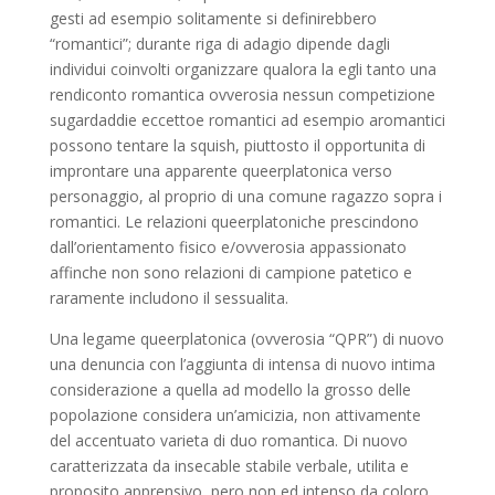
gesti ad esempio solitamente si definirebbero
“romantici”; durante riga di adagio dipende dagli
individui coinvolti organizzare qualora la egli tanto una
rendiconto romantica ovverosia nessun competizione
sugardaddie eccettoe romantici ad esempio aromantici
possono tentare la squish, piuttosto il opportunita di
improntare una apparente queerplatonica verso
personaggio, al proprio di una comune ragazzo sopra i
romantici. Le relazioni queerplatoniche prescindono
dall’orientamento fisico e/ovverosia appassionato
affinche non sono relazioni di campione patetico e
raramente includono il sessualita.
Una legame queerplatonica (ovverosia “QPR”) di nuovo
una denuncia con l’aggiunta di intensa di nuovo intima
considerazione a quella ad modello la grosso delle
popolazione considera un’amicizia, non attivamente
del accentuato varieta di duo romantica. Di nuovo
caratterizzata da insecable stabile verbale, utilita e
proposito apprensivo, pero non ed intenso da coloro