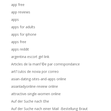
app free
app reviews
apps
apps for adults
apps for iphone
apps free
apps reddit
argentina escort girl link
Articles de la mariГ©e par correspondance
artГ­culos de novia por correo
asian-dating-sites-and-apps online
asianladyonline-review online
attractive-single-women online
Auf der Suche nach Ehe
Auf der Suche nach einer Mail -Bestellung Braut