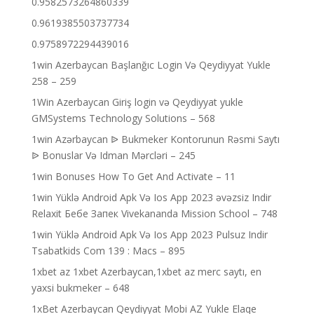
0.9582573264860339
0.9619385503737734
0.9758972294439016
1win Azerbaycan Başlanğıc Login Və Qeydiyyat Yukle
258 – 259
1Win Azerbaycan Giriş login və Qeydiyyat yukle
GMSystems Technology Solutions – 568
1win Azərbaycan ᐉ Bukmeker Kontorunun Rəsmi Saytı
ᐉ Bonuslar Və Idman Mərcləri – 245
1win Bonuses How To Get And Activate – 11
1win Yüklə Android Apk Və Ios App 2023 əvəzsiz Indir
Relaxit Бебе Запек Vivekananda Mission School – 748
1win Yüklə Android Apk Və Ios App 2023 Pulsuz Indir
Tsabatkids Com 139 : Macs – 895
1xbet az 1xbet Azerbaycan,1xbet az merc saytı, en
yaxsi bukmeker – 648
1xBet Azerbaycan Qeydiyyat Mobi AZ Yukle Elaqe