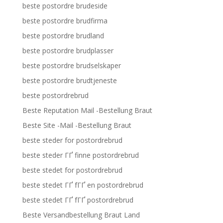
beste postordre brudeside
beste postordre brudfirma
beste postordre brudland
beste postordre brudplasser
beste postordre brudselskaper
beste postordre brudtjeneste
beste postordrebrud
Beste Reputation Mail -Bestellung Braut
Beste Site -Mail -Bestellung Braut
beste steder for postordrebrud
beste steder ГҐ finne postordrebrud
beste stedet for postordrebrud
beste stedet ГҐ fГҐ en postordrebrud
beste stedet ГҐ fГҐ postordrebrud
Beste Versandbestellung Braut Land