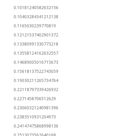
0.10181240582632156
0.10403284341212138
0.1165030239770819
0.12121537402901372
0.13380991330773218
0.13558124162632557
0.14689005016715673
0.15618137522743059
0.19030211265734764
0.22118797339426932
0.2271458706512629
0.23060321240981396
0.2383510931204973
0.24147475868998136
0.2513073562640168