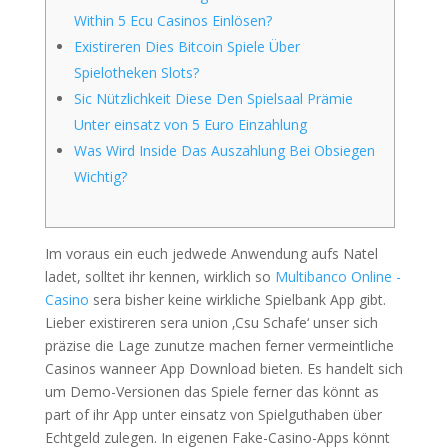
Within 5 Ecu Casinos Einlösen?
Existireren Dies Bitcoin Spiele Über
Spielotheken Slots?
Sic Nützlichkeit Diese Den Spielsaal Prämie
Unter einsatz von 5 Euro Einzahlung
Was Wird Inside Das Auszahlung Bei Obsiegen
Wichtig?
Im voraus ein euch jedwede Anwendung aufs Natel
ladet, solltet ihr kennen, wirklich so
Multibanco Online -
Casino
sera bisher keine wirkliche Spielbank App gibt.
Lieber existireren sera union ‚Csu Schafe‘ unser sich
präzise die Lage zunutze machen ferner vermeintliche
Casinos wanneer App Download bieten. Es handelt sich
um Demo-Versionen das Spiele ferner das könnt as
part of ihr App unter einsatz von Spielguthaben über
Echtgeld zulegen.
In eigenen Fake-Casino-Apps könnt