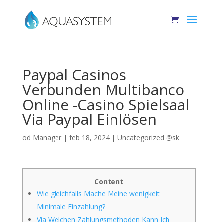
Paypal Casinos
Verbunden Multibanco
Online -Casino Spielsaal
Via Paypal Einlösen
od
Manager
|
feb 18, 2024
|
Uncategorized @sk
Content
Wie gleichfalls Mache Meine wenigkeit
Minimale Einzahlung?
Via Welchen Zahlungsmethoden Kann Ich