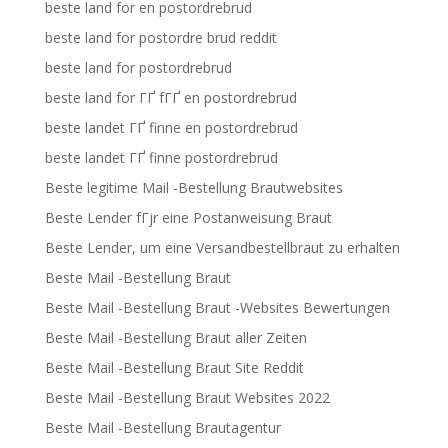
beste land for en postordrebrud
beste land for postordre brud reddit
beste land for postordrebrud
beste land for ГҐ fГҐ en postordrebrud
beste landet ГҐ finne en postordrebrud
beste landet ГҐ finne postordrebrud
Beste legitime Mail -Bestellung Brautwebsites
Beste Lender fГјr eine Postanweisung Braut
Beste Lender, um eine Versandbestellbraut zu erhalten
Beste Mail -Bestellung Braut
Beste Mail -Bestellung Braut -Websites Bewertungen
Beste Mail -Bestellung Braut aller Zeiten
Beste Mail -Bestellung Braut Site Reddit
Beste Mail -Bestellung Braut Websites 2022
Beste Mail -Bestellung Brautagentur