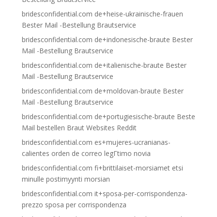
bridesconfidential.com de+heise-ukrainische-frauen
Bester Mail -Bestellung Brautservice
bridesconfidential.com de+indonesische-braute Bester
Mail -Bestellung Brautservice
bridesconfidential.com de+italienische-braute Bester
Mail -Bestellung Brautservice
bridesconfidential.com de+moldovan-braute Bester
Mail -Bestellung Brautservice
bridesconfidential.com de+portugiesische-braute Beste
Mail bestellen Braut Websites Reddit
bridesconfidential.com es+mujeres-ucranianas-
calientes orden de correo legГ­timo novia
bridesconfidential.com fi+brittilaiset-morsiamet etsi
minulle postimyynti morsian
bridesconfidential.com it+sposa-per-corrispondenza-
prezzo sposa per corrispondenza