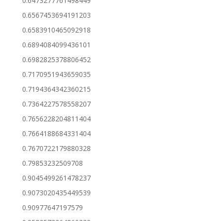
0.6473277761498449
0.6567453694191203
0.6583910465092918
0.6894084099436101
0.6982825378806452
0.7170951943659035
0.7194364342360215
0.7364227578558207
0.7656228204811404
0.7664188684331404
0.7670722179880328
0.79853232509708
0.9045499261478237
0.9073020435449539
0.90977647197579