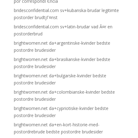
por correspondГЄncia
bridesconfidential.com sv+kubanska-brudar legitimte
postorder brudtjГ¤nst
bridesconfidential.com sv+latin-brudar vad Ã¤r en
postorderbrud
brightwomen.net da+argentinske-kvinder bedste
postordre brudesider
brightwomen.net da+brasilianske-kvinder bedste
postordre brudesider
brightwomen.net da+bulgarske-kvinder bedste
postordre brudesider
brightwomen.net da+colombianske-kvinder bedste
postordre brudesider
brightwomen.net da+cypriotiske-kvinder bedste
postordre brudesider
brightwomen.net da+en-kort-historie-med-
postordrebrude bedste postordre brudesider