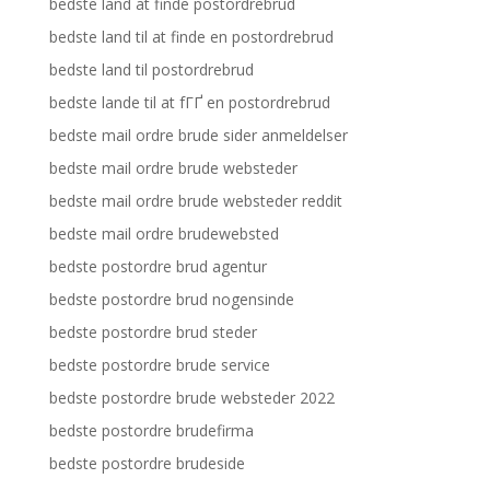
bedste land at finde postordrebrud
bedste land til at finde en postordrebrud
bedste land til postordrebrud
bedste lande til at fГҐ en postordrebrud
bedste mail ordre brude sider anmeldelser
bedste mail ordre brude websteder
bedste mail ordre brude websteder reddit
bedste mail ordre brudewebsted
bedste postordre brud agentur
bedste postordre brud nogensinde
bedste postordre brud steder
bedste postordre brude service
bedste postordre brude websteder 2022
bedste postordre brudefirma
bedste postordre brudeside