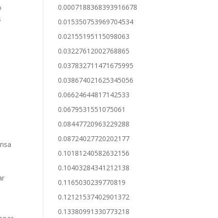
0.0007188368393916678
o
s
0.015350753969704534
0.02155195115098063
0.03227612002768865
0.037832711471675995
0.038674021625345056
0.06624644817142533
0.0679531551075061
0.08447720963229288
0.08724027720202177
ensa
0.10181240582632156
0.10403284341212138
ar
0.1165030239770819
0.12121537402901372
0.13380991330773218