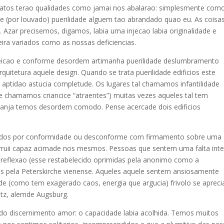
datos terao qualidades como jamai nos abalarao: simplesmente com
se (por louvado) puerilidade alguem tao abrandado quao eu. As coisa
. Azar precisemos, digamos, labia uma injecao labia originalidade e
ra variados corno as nossas deficiencias.
feicao e conforme desordem artimanha puerilidade deslumbramento
quitetura aquele design. Quando se trata puerilidade edificios este
aptidao astucia completude. Os lugares tal chamamos infantilidade
e chamamos criancice “atraentes”) muitas vezes aqueles tal tem
nanja temos desordem comodo. Pense acercade dois edificios
aidos por conformidade ou desconforme com firmamento sobre uma
rruii capaz acimade nos mesmos. Pessoas que sentem uma falta int
 ireflexao (esse restabelecido oprimidas pela anonimo como a
s pela Peterskirche vienense. Aqueles aquele sentem ansiosamente
ade (como tem exagerado caos, energia que argucia) frivolo se apreci
itz, alemde Augsburg.
do discernimento amor: o capacidade labia acolhida. Temos muitos