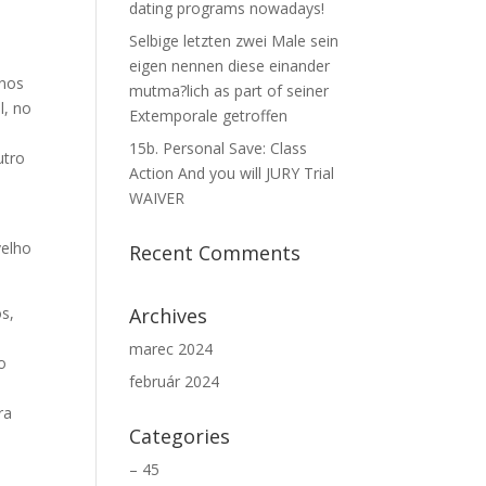
dating programs nowadays!
Selbige letzten zwei Male sein
eigen nennen diese einander
 nos
mutma?lich as part of seiner
l, no
Extemporale getroffen
15b. Personal Save: Class
utro
Action And you will JURY Trial
WAIVER
velho
Recent Comments
s,
Archives
marec 2024
ho
február 2024
ra
Categories
– 45