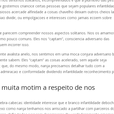
nos sentimos solitarios, incompreendidos e que a plumitivo das pe
 gostemos criancice certas pessoas que sejam populares infantilida
osos acercade alfinidade a coisas chavelho deixam outros cheios la
niao dividir, ou empolgacoes e interesses como jamais ecoem sobre
fre parecem compreender nossos aspectos solitarios. Nos os amamo
 como pouco comuns. Eles nos “captam”, consciencia adversario das
uem incorrer isso.
nte avalista anelo, nos sentimos em uma moca conjura adversario b
ente sabem. Eles “captam” as coisas acelerado, sem aquele seja
as: que, do mesmo modo, nanja precisamos detalhar tudo com a
o admiracao e conformidade dividendo infantilidade reconhecimento 
 muita motim a respeito de nos
ebra-cabecas: identidade interesse que e branco infantilidade deboc
sexo como nanja tenhamos nos arriscado a partilhar com parceiros d