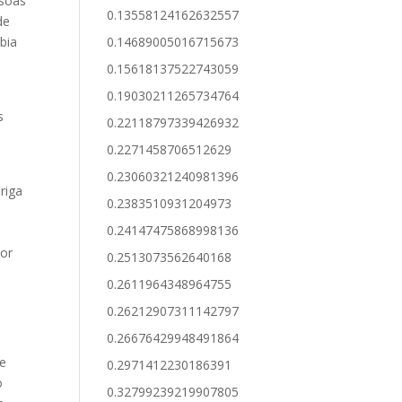
ssoas
0.13558124162632557
de
bia
0.14689005016715673
0.15618137522743059
0.19030211265734764
s
0.22118797339426932
0.2271458706512629
0.23060321240981396
riga
0.2383510931204973
0.24147475868998136
por
0.2513073562640168
0.2611964348964755
0.26212907311142797
0.26676429948491864
he
0.2971412230186391
o
0.32799239219907805