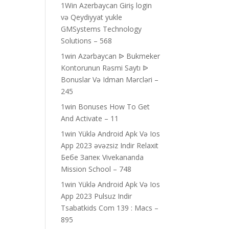
1Win Azerbaycan Giriş login
və Qeydiyyat yukle
GMSystems Technology
Solutions – 568
1win Azərbaycan ᐉ Bukmeker
Kontorunun Rəsmi Saytı ᐉ
Bonuslar Və Idman Mərcləri –
245
1win Bonuses How To Get
And Activate – 11
1win Yüklə Android Apk Və Ios
App 2023 əvəzsiz Indir Relaxit
Бебе Запек Vivekananda
Mission School – 748
1win Yüklə Android Apk Və Ios
App 2023 Pulsuz Indir
Tsabatkids Com 139 : Macs –
895