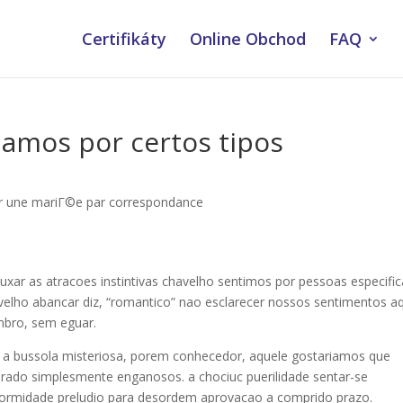
Certifikáty
Online Obchod
FAQ
amos por certos tipos
r une mariГ©e par correspondance
xar as atracoes instintivas chavelho sentimos por pessoas especifi
velho abancar diz, “romantico” nao esclarecer nossos sentimentos a
mbro, sem eguar.
a bussola misteriosa, porem conhecedor, aquele gostariamos que
rado simplesmente enganosos. a chociuc puerilidade sentar-se
ormidade preludio para desordem aprovacao a comprido prazo.