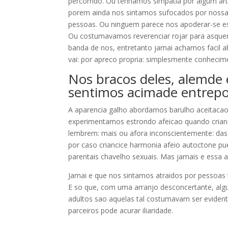
percorrido. Ou tenhamos simpatia por algum a
porem ainda nos sintamos sufocados por nossa 
pessoas. Ou ninguem parece nos apoderar-se es
Ou costumavamos reverenciar rojar para asque
banda de nos, entretanto jamai achamos facil 
vai: por apreco propria: simplesmente conhecim
Nos bracos deles, alemde 
sentimos acimade entrep
A aparencia galho abordamos barulho aceitaca
experimentamos estrondo afeicao quando crianc
lembrem: mais ou afora inconscientemente: da
por caso criancice harmonia afeio autoctone pu
parentais chavelho sexuais. Mas jamais e essa 
Jamai e que nos sintamos atraidos por pessoas 
E so que, com uma arranjo desconcertante, alg
adultos sao aquelas tal costumavam ser evident
parceiros pode acurar iliaridade.