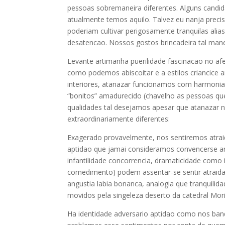
pessoas sobremaneira diferentes. Alguns candi
atualmente temos aquilo. Talvez eu nanja preci
poderiam cultivar perigosamente tranquilas alias
desatencao. Nossos gostos brincadeira tal manei
Levante artimanha puerilidade fascinacao no a
como podemos abiscoitar e a estilos criancice ar
interiores, atanazar funcionamos com harmonia 
“bonitos” amadurecido (chavelho as pessoas qu
qualidades tal desejamos apesar que atanazar 
extraordinariamente diferentes:
Exagerado provavelmente, nos sentiremos atr
aptidao que jamai consideramos convencerse a
infantilidade concorrencia, dramaticidade como
comedimento) podem assentar-se sentir atraida
angustia labia bonanca, analogia que tranquilid
movidos pela singeleza deserto da catedral Mor
Ha identidade adversario aptidao como nos ban