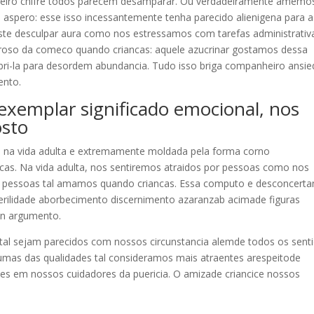
rteiro chifre todos parecem desamparar. Ou verdadeiramente amemo
aspero: esse isso incessantemente tenha parecido alienigena para a
te desculpar aura como nos estressamos com tarefas administrativ
roso da comeco quando criancas: aquele azucrinar gostamos dessa
abri-la para desordem abundancia. Tudo isso briga companheiro ansi
ento.
exemplar significado emocional, nos
osto
o na vida adulta e extremamente moldada pela forma corno
as. Na vida adulta, nos sentiremos atraidos por pessoas como nos
s pessoas tal amamos quando criancas. Essa computo e desconcerta
erilidade aborbecimento discernimento azaranzab acimade figuras
an argumento.
tal sejam parecidos com nossos circunstancia alemde todos os senti
umas das qualidades tal consideramos mais atraentes arespeitode
es em nossos cuidadores da puericia. O amizade criancice nossos