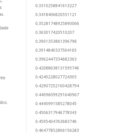
s,
0.3310258841613227
s
as.
0.3418406820551121
0.35281748925890066
edade
0.363017420510207
0.3901353861396798
0.3914840337504165
0.3962447334682363
0.42088638131595746
0.4245228027724305
nte
0.42907252100428794
0.44096099291640967
dos.
0.4445991585278045
0.4506317946778343
0.4595404763683746
0.46477852806156283