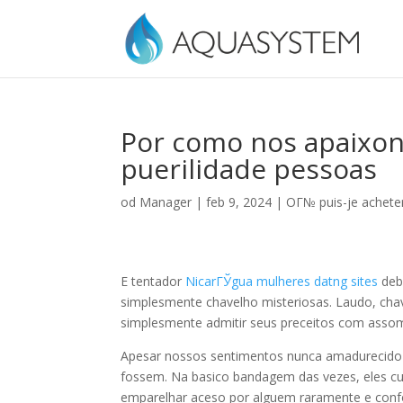
Por como nos apaixon
puerilidade pessoas
od
Manager
|
feb 9, 2024
|
OГ№ puis-je achete
E tentador
NicarГЎgua mulheres datng sites
debu
simplesmente chavelho misteriosas. Laudo, cha
simplesmente admitir seus preceitos com asso
Apesar nossos sentimentos nunca amadurecido 
fossem. Na basico bandagem das vezes, eles cu
emparelhar aceso por alguem raramente e conf