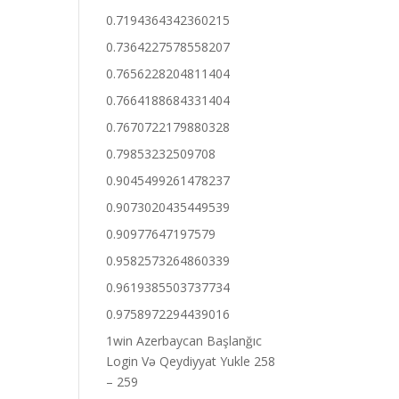
0.7194364342360215
0.7364227578558207
0.7656228204811404
0.7664188684331404
0.7670722179880328
0.79853232509708
0.9045499261478237
0.9073020435449539
0.90977647197579
0.9582573264860339
0.9619385503737734
0.9758972294439016
1win Azerbaycan Başlanğıc
Login Və Qeydiyyat Yukle 258
– 259