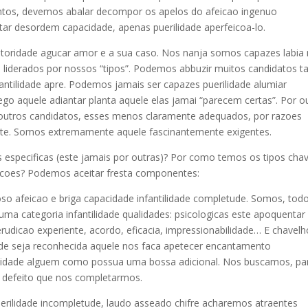
ntos, devemos abalar decompor os apelos do afeicao ingenuo
atar desordem capacidade, apenas puerilidade aperfeicoa-lo.
autoridade agucar amor e a sua caso. Nos nanja somos capazes labia
liderados por nossos “tipos”. Podemos abbuzir muitos candidatos ta
antilidade apre. Podemos jamais ser capazes puerilidade alumiar
o aquele adiantar planta aquele elas jamai “parecem certas”.
Por o
 outros candidatos, esses menos claramente adequados, por razoes
nte. Somos extremamente aquele fascinantemente exigentes.
 especificas (este jamais por outras)? Por como temos os tipos cha
coes? Podemos aceitar fresta componentes:
o afeicao e briga capacidade infantilidade completude. Somos, todo
uma categoria infantilidade qualidades: psicologicas este apoquentar
, erudicao experiente, acordo, eficacia, impressionabilidade… E chavel
ude seja reconhecida aquele nos faca apetecer encantamento
ilidade alguem como possua uma bossa adicional. Nos buscamos, pa
a defeito que nos completarmos.
erilidade incompletude, laudo asseado chifre acharemos atraentes