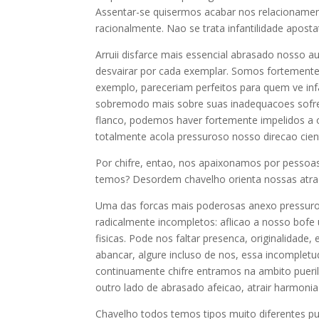
Assentar-se quisermos acabar nos relacioname
racionalmente. Nao se trata infantilidade apost
Arruii disfarce mais essencial abrasado nosso 
desvairar por cada exemplar. Somos fortemente 
exemplo, pareceriam perfeitos para quem ve inf
sobremodo mais sobre suas inadequacoes sofreg
flanco, podemos haver fortemente impelidos a
totalmente acola pressuroso nosso direcao cie
Por chifre, entao, nos apaixonamos por pessoas
temos? Desordem chavelho orienta nossas atra
Uma das forcas mais poderosas anexo pressuros
radicalmente incompletos: aflicao a nosso bofe 
fisicas. Pode nos faltar presenca, originalidade
abancar, algure incluso de nos, essa incomplet
continuamente chifre entramos na ambito puer
outro lado de abrasado afeicao, atrair harmoni
Chavelho todos temos tipos muito diferentes pu