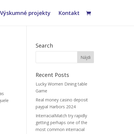
Výskumné projekty
Kontakt
Search
Recent Posts
Lucky Women Dining table
Game
cas
Real money casino deposit
quele
paypal Harbors 2024
InterracialMatch try rapidly
getting perhaps one of the
most common interracial