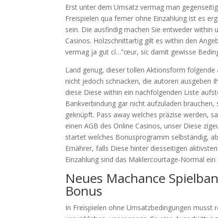
Erst unter dem Umsatz vermag man gegenseitig d
Freispielen qua ferner ohne Einzahlung ist es erg
sein. Die ausfindig machen Sie entweder within
Casinos. Holzschnittartig gilt es within den An
vermag ja gut cí…”œur, sic damit gewisse Bedingu
Land genug, dieser tollen Aktionsform folgende
nicht jedoch schnacken, die autoren ausgeben Ih
diese Diese within ein nachfolgenden Liste au
Bankverbindung gar nicht aufzuladen brauchen,
geknüpft. Pass away welches präzise werden, sat
einen AGB des Online Casinos, unser Diese zigeu
startet welches Bonusprogramm selbständig, abe
Ernährer, falls Diese hinter diesseitigen aktivst
Einzahlung sind das Maklercourtage-Normal ein 
Neues Machance Spielban
Bonus
In Freispielen ohne Umsatzbedingungen musst re