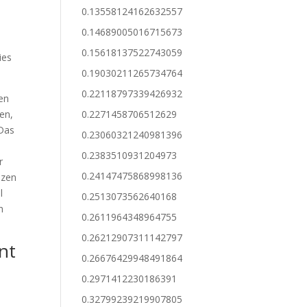
0.13558124162632557
0.14689005016715673
0.15618137522743059
ies
0.19030211265734764
0.22118797339426932
en
en,
0.2271458706512629
 Das
0.23060321240981396
0.2383510931204973
r
0.24147475868998136
lzen
l
0.2513073562640168
h
0.2611964348964755
0.26212907311142797
nt
0.26676429948491864
0.2971412230186391
0.32799239219907805