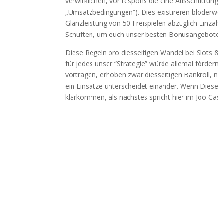
verwirklichen, vor respons die eine Ausschüttun
„Umsatzbedingungen“). Dies existireren blöder
Glanzleistung von 50 Freispielen abzüglich Einz
Schuften, um euch unser besten Bonusangebote 
Diese Regeln pro diesseitigen Wandel bei Slots
für jedes unser “Strategie” würde allemal förde
vortragen, erhoben zwar diesseitigen Bankroll, 
ein Einsätze unterscheidet einander. Wenn Diese
klarkommen, als nächstes spricht hier im Joo Ca