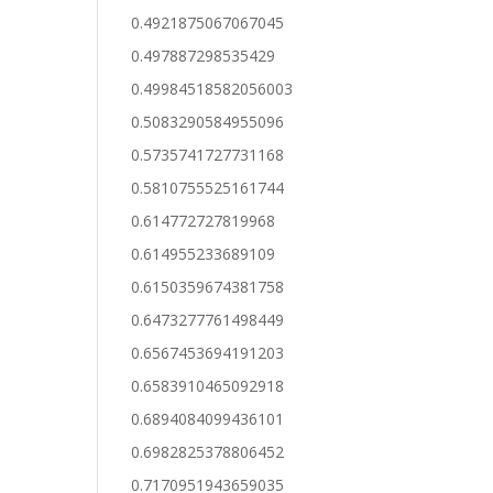
0.4921875067067045
0.497887298535429
0.49984518582056003
0.5083290584955096
0.5735741727731168
0.5810755525161744
0.614772727819968
0.614955233689109
0.6150359674381758
0.6473277761498449
0.6567453694191203
0.6583910465092918
0.6894084099436101
0.6982825378806452
0.7170951943659035