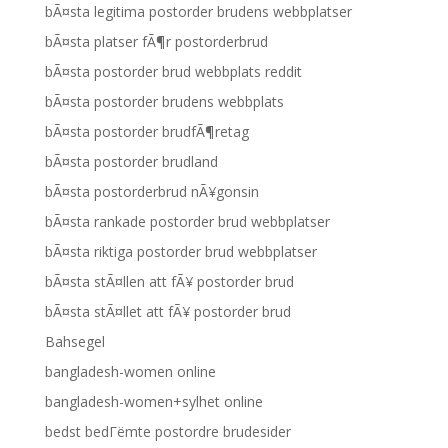
bÃ¤sta legitima postorder brudens webbplatser
bÃ¤sta platser fÃ¶r postorderbrud
bÃ¤sta postorder brud webbplats reddit
bÃ¤sta postorder brudens webbplats
bÃ¤sta postorder brudfÃ¶retag
bÃ¤sta postorder brudland
bÃ¤sta postorderbrud nÃ¥gonsin
bÃ¤sta rankade postorder brud webbplatser
bÃ¤sta riktiga postorder brud webbplatser
bÃ¤sta stÃ¤llen att fÃ¥ postorder brud
bÃ¤sta stÃ¤llet att fÃ¥ postorder brud
Bahsegel
bangladesh-women online
bangladesh-women+sylhet online
bedst bedГёmte postordre brudesider