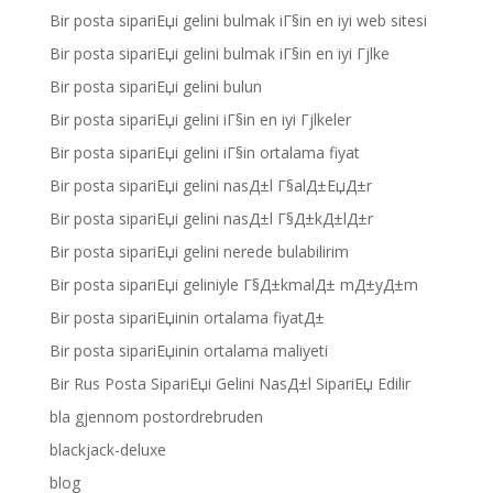
Bir posta sipariЕџi gelini bulmak iГ§in en iyi web sitesi
Bir posta sipariЕџi gelini bulmak iГ§in en iyi Гјlke
Bir posta sipariЕџi gelini bulun
Bir posta sipariЕџi gelini iГ§in en iyi Гјlkeler
Bir posta sipariЕџi gelini iГ§in ortalama fiyat
Bir posta sipariЕџi gelini nasД±l Г§alД±ЕџД±r
Bir posta sipariЕџi gelini nasД±l Г§Д±kД±lД±r
Bir posta sipariЕџi gelini nerede bulabilirim
Bir posta sipariЕџi geliniyle Г§Д±kmalД± mД±yД±m
Bir posta sipariЕџinin ortalama fiyatД±
Bir posta sipariЕџinin ortalama maliyeti
Bir Rus Posta SipariЕџi Gelini NasД±l SipariЕџ Edilir
bla gjennom postordrebruden
blackjack-deluxe
blog