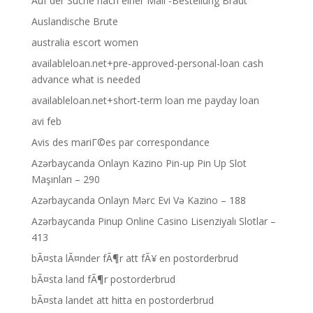
Auf der Suche nach einer Mail -Bestellung Braut
Auslandische Brute
australia escort women
availableloan.net+pre-approved-personal-loan cash
advance what is needed
availableloan.net+short-term loan me payday loan
avi feb
Avis des mariГ©es par correspondance
Azərbaycanda Onlayn Kazino Pin-up Pin Up Slot
Maşınları – 290
Azərbaycanda Onlayn Mərc Evi Və Kazino – 188
Azərbaycanda Pinup Online Casino Lisenziyalı Slotlar –
413
bÃ¤sta lÃ¤nder fÃ¶r att fÃ¥ en postorderbrud
bÃ¤sta land fÃ¶r postorderbrud
bÃ¤sta landet att hitta en postorderbrud