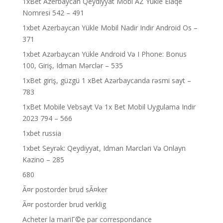
1xBet Azerbaycan Qeydiyyat Mobi AZ Yukle Elaqe
Nomresi 542 – 491
1xbet Azerbaycan Yükle Mobil Nadir Indir Android Os –
371
1xbet Azərbaycan Yükle Android Və I Phone: Bonus
100, Giriş, Idman Mərclər – 535
1xBet giriş, güzgü 1 xBet Azərbaycanda rəsmi sayt –
783
1xBet Mobile Vebsayt Və 1x Bet Mobil Uygulama Indir
2023 794 – 566
1xbet russia
1xbet Seyrək: Qeydiyyat, Idman Mərcləri Və Onlayn
Kazino – 285
680
Ã¤r postorder brud sÃ¤ker
Ã¤r postorder brud verklig
Acheter la mariГ©e par correspondance