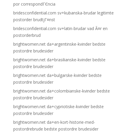
por correspondГЄncia
bridesconfidential.com sv+kubanska-brudar legitimte
postorder brudtjГ¤nst
bridesconfidential.com sv+latin-brudar vad Ã¤r en
postorderbrud
brightwomen.net da+argentinske-kvinder bedste
postordre brudesider
brightwomen.net da+brasilianske-kvinder bedste
postordre brudesider
brightwomen.net da+bulgarske-kvinder bedste
postordre brudesider
brightwomen.net da+colombianske-kvinder bedste
postordre brudesider
brightwomen.net da+cypriotiske-kvinder bedste
postordre brudesider
brightwomen.net da+en-kort-historie-med-
postordrebrude bedste postordre brudesider