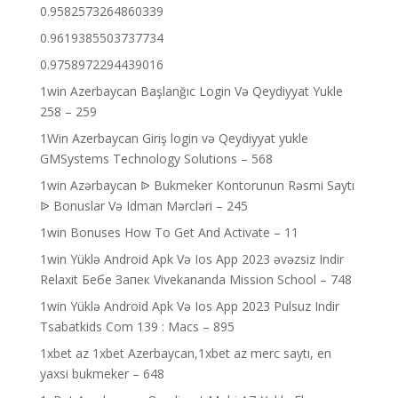
0.9582573264860339
0.9619385503737734
0.9758972294439016
1win Azerbaycan Başlanğıc Login Və Qeydiyyat Yukle
258 – 259
1Win Azerbaycan Giriş login və Qeydiyyat yukle
GMSystems Technology Solutions – 568
1win Azərbaycan ᐉ Bukmeker Kontorunun Rəsmi Saytı
ᐉ Bonuslar Və Idman Mərcləri – 245
1win Bonuses How To Get And Activate – 11
1win Yüklə Android Apk Və Ios App 2023 əvəzsiz Indir
Relaxit Бебе Запек Vivekananda Mission School – 748
1win Yüklə Android Apk Və Ios App 2023 Pulsuz Indir
Tsabatkids Com 139 : Macs – 895
1xbet az 1xbet Azerbaycan,1xbet az merc saytı, en
yaxsi bukmeker – 648