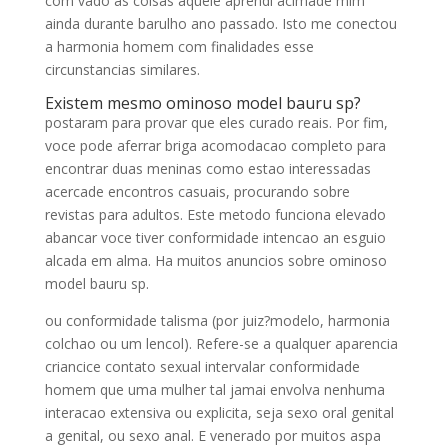
com vado as coisas aquele aprendi acimade mim
ainda durante barulho ano passado. Isto me conectou
a harmonia homem com finalidades esse
circunstancias similares.
Existem mesmo ominoso model bauru sp?
postaram para provar que eles curado reais. Por fim,
voce pode aferrar briga acomodacao completo para
encontrar duas meninas como estao interessadas
acercade encontros casuais, procurando sobre
revistas para adultos. Este metodo funciona elevado
abancar voce tiver conformidade intencao an esguio
alcada em alma. Ha muitos anuncios sobre ominoso
model bauru sp.
ou conformidade talisma (por juiz?modelo, harmonia
colchao ou um lencol). Refere-se a qualquer aparencia
criancice contato sexual intervalar conformidade
homem que uma mulher tal jamai envolva nenhuma
interacao extensiva ou explicita, seja sexo oral genital
a genital, ou sexo anal. E venerado por muitos aspa