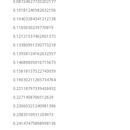
0.08724027720202177
0.10181240582632156
0.10403284341212138
0.1165030239770819
0.12121537402901372
0.13380991330773218
0.13558124162632557
0.14689005016715673
0.15618137522743059
0.19030211265734764
0.22118797339426932
0.2271458706512629
0.23060321240981396
0.2383510931204973
0.24147475868998136