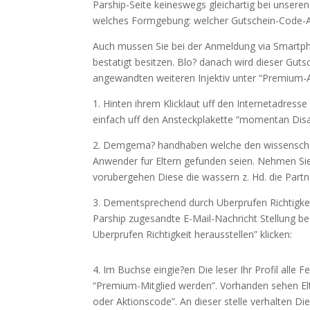
Parship-Seite keineswegs gleichartig bei unser
welches Formgebung: welcher Gutschein-Code-Ab
Auch mussen Sie bei der Anmeldung via Smartpho
bestatigt besitzen. Blo? danach wird dieser Gu
angewandten weiteren Injektiv unter “Premium-
1. Hinten ihrem Klicklaut uff den Internetadresse
einfach uff den Ansteckplakette “momentan Disa
2. Demgema? handhaben welche den wissenschaft
Anwender fur Eltern gefunden seien. Nehmen Sie 
vorubergehen Diese die wassern z. Hd. die Part
3. Dementsprechend durch Uberprufen Richtigkeit
Parship zugesandte E-Mail-Nachricht Stellung be
Uberprufen Richtigkeit herausstellen” klicken:
4. Im Buchse eingie?en Die leser Ihr Profil alle 
“Premium-Mitglied werden”. Vorhanden sehen Elte
oder Aktionscode”. An dieser stelle verhalten Di