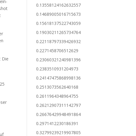
ein-
0.13558124162632557
nshot
0.14689005016715673
R
0.15618137522743059
0.19030211265734764
er
en
0.22118797339426932
0.2271458706512629
t Die
0.23060321240981396
0.2383510931204973
0.24147475868998136
 25
0.2513073562640168
0.2611964348964755
eser
0.26212907311142797
0.26676429948491864
0.2971412230186391
0.32799239219907805
uf