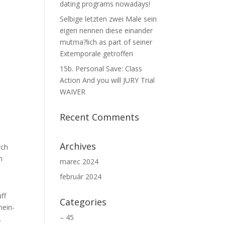
dating programs nowadays!
Selbige letzten zwei Male sein
eigen nennen diese einander
mutma?lich as part of seiner
Extemporale getroffen
15b. Personal Save: Class
Action And you will JURY Trial
WAIVER
Recent Comments
Archives
rch
h
marec 2024
február 2024
ff
Categories
hein-
– 45
.