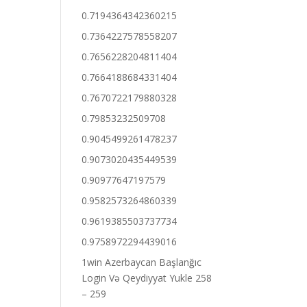
0.7194364342360215
0.7364227578558207
0.7656228204811404
0.7664188684331404
0.7670722179880328
0.79853232509708
0.9045499261478237
0.9073020435449539
0.90977647197579
0.9582573264860339
0.9619385503737734
0.9758972294439016
1win Azerbaycan Başlanğıc
Login Və Qeydiyyat Yukle 258
– 259