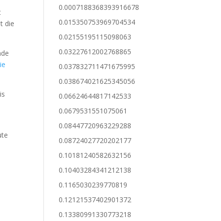
0.0007188368393916678
t
0.015350753969704534
t die
0.02155195115098063
0.03227612002768865
nde
ie
0.037832711471675995
0.038674021625345056
is
0.06624644817142533
0.0679531551075061
0.08447720963229288
ute
0.08724027720202177
0.10181240582632156
0.10403284341212138
0.1165030239770819
0.12121537402901372
0.13380991330773218