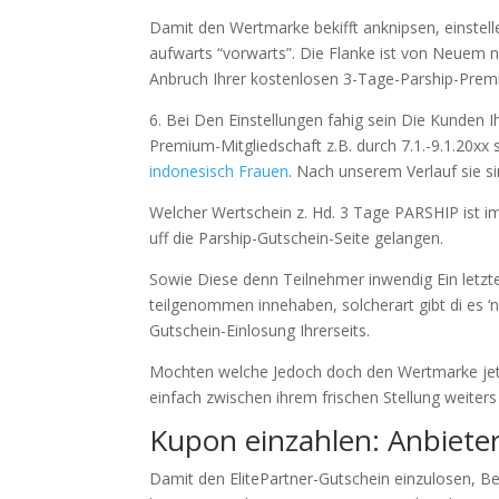
Damit den Wertmarke bekifft anknipsen, einstell
aufwarts “vorwarts”. Die Flanke ist von Neuem ne
Anbruch Ihrer kostenlosen 3-Tage-Parship-Premi
6. Bei Den Einstellungen fahig sein Die Kunden I
Premium-Mitgliedschaft z.B. durch 7.1.-9.1.20
indonesisch Frauen
. Nach unserem Verlauf sie s
Welcher Wertschein z. Hd. 3 Tage PARSHIP ist im 
uff die Parship-Gutschein-Seite gelangen.
Sowie Diese denn Teilnehmer inwendig Ein letzt
teilgenommen innehaben, solcherart gibt di es ‘
Gutschein-Einlosung Ihrerseits.
Mochten welche Jedoch doch den Wertmarke jetzt
einfach zwischen ihrem frischen Stellung weiter
Kupon einzahlen: Anbieter
Damit den ElitePartner-Gutschein einzulosen, 