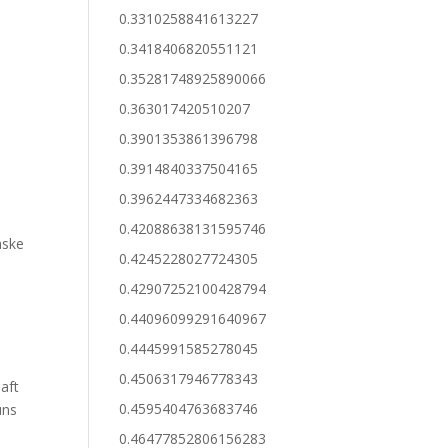
0.3310258841613227
0.3418406820551121
0.35281748925890066
0.363017420510207
0.3901353861396798
0.3914840337504165
0.3962447334682363
0.42088638131595746
aske
0.4245228027724305
0.42907252100428794
0.44096099291640967
0.4445991585278045
0.4506317946778343
aft
0.4595404763683746
uns
0.46477852806156283