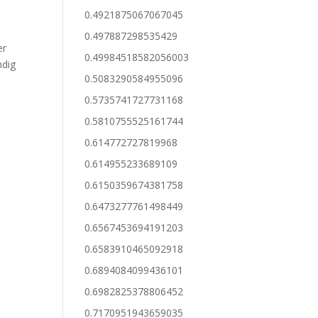
0.4921875067067045
0.497887298535429
er
0.49984518582056003
ndig
0.5083290584955096
0.5735741727731168
0.5810755525161744
0.614772727819968
0.614955233689109
0.6150359674381758
0.6473277761498449
0.6567453694191203
0.6583910465092918
0.6894084099436101
0.6982825378806452
0.7170951943659035