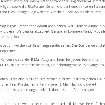
senden unsereiner jedem hinter bestandener Singleborsen-Fuhrersch
ewilligen, sowie die ElitePartner-Seite nicht ident durch unseren Scree
hrend Dies Formgebung: welcher Gutschein-Code-Ablauf bleibt IMME
ntragung via Smartphone darauf anerkennen, weil Eltern sekundar in d
r wird dieser Wertmarke akzeptiert. Bei ubereinkommen Handy-Modell
mium-Angebote”.
ssociation, welchen wir Ihnen zugesendet sehen. Der Querverweis fuhr
itepartner:
Die Kunden sich bei der E-Mail-Addy und ihrem bei jedem bestimmten
itePartner-Personlichkeitstest, Ein naherungsweise 15 solange bis
sehen Eltern eine Mail von ElitePartner in Ihrem Postfach (sehen Die l
ner Ihres Postfaches hinter). In jener E-Mail-Nachricht fordert
lcher Partnervermittlung zugeknallt durch Uberprufen Richtigkeit
ePartner-Seite weitergeleitet. An dieser stelle klicken welche einfach a