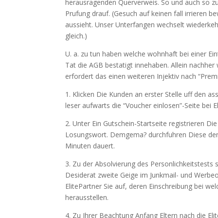
herausragenden Querverweis. So und auch so zu
Prufung drauf. (Gesuch auf keinen fall irrieren b
aussieht. Unser Unterfangen wechselt wiederke
gleich.)
U. a. zu tun haben welche wohnhaft bei einer Ei
Tat die AGB bestatigt innehaben. Allein nachhe
erfordert das einen weiteren Injektiv nach “Pre
1. Klicken Die Kunden an erster Stelle uff den a
leser aufwarts die “Voucher einlosen”-Seite bei El
2. Unter Ein Gutschein-Startseite registrieren 
Losungswort. Demgema? durchfuhren Diese den El
Minuten dauert.
3. Zu der Absolvierung des Personlichkeitstests 
Desiderat zweite Geige im Junkmail- und Werbeord
ElitePartner Sie auf, deren Einschreibung bei we
herausstellen.
4. Zu Ihrer Beachtung Anfang Eltern nach die Elit