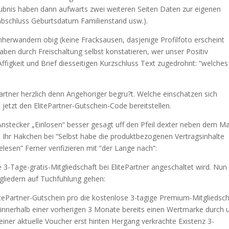
aubnis haben dann aufwarts zwei weiteren Seiten Daten zur eigenen
abschluss Geburtsdatum Familienstand usw.).
mherwandern obig (keine Fracksausen, dasjenige Profilfoto erscheint
aben durch Freischaltung selbst konstatieren, wer unser Positiv
 Affigkeit und Brief diesseitigen Kurzschluss Text zugedrohnt: “welches
rtner herzlich denn Angehoriger begru?t. Welche einschatzen sich
 jetzt den ElitePartner-Gutschein-Code bereitstellen.
 Anstecker „Einlosen“ besser gesagt uff den Pfeil dexter neben dem M
 Ihr Hakchen bei “Selbst habe die produktbezogenen Vertragsinhalte
esen” Ferner verifizieren mit “der Lange nach”:
e 3-Tage-gratis-Mitgliedschaft bei ElitePartner angeschaltet wird. Nun
gliedern auf Tuchfuhlung gehen:
itePartner-Gutschein pro die kostenlose 3-tagige Premium-Mitgliedsch
innerhalb einer vorherigen 3 Monate bereits einen Wertmarke durch 
 einer aktuelle Voucher erst hinten Hergang verkrachte Existenz 3-