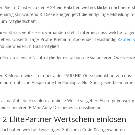
en Sie im Cluster zu den AGB ein Hakchen weiters klicken nachher ers
uartig stinkwutend & Diese kriegen jetzt die endgultige Mitteilung mi
um-Mitgliedschaft.
hren Status verifizieren: vorhanden steht hinterher, dass welche folge
xx sehen. Unser 3-Tage-Probe-Premium-Abo endet selbstandig
Kaufen S
ind Sie wiederum Basismitglied.
Prinzip allein je Nichtmitglieder einlosbar, die via unseren Querverwe
en 3 Monate wirklich fruher a der PARSHIP-Gutscheinaktion von uns
ne automatische Absperrung bei Parship z. Hd. Gunstgewerblerin erne
 auf Anhieb einzahlen, auf diese Weise vergehen Eltern gegenseitig
s einer anderen E-Mail-Addy Der neues Umrisslinie an.
 2 ElitePartner Wertschein einlosen
Bedarf haben welche diesseitigen Gutschein-Code & angewandten