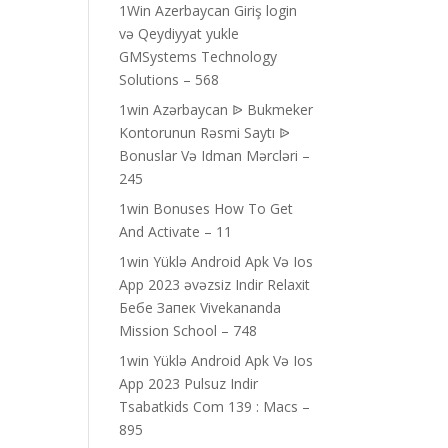
1Win Azerbaycan Giriş login
və Qeydiyyat yukle
GMSystems Technology
Solutions – 568
1win Azərbaycan ᐉ Bukmeker
Kontorunun Rəsmi Saytı ᐉ
Bonuslar Və Idman Mərcləri –
245
1win Bonuses How To Get
And Activate – 11
1win Yüklə Android Apk Və Ios
App 2023 əvəzsiz Indir Relaxit
Бебе Запек Vivekananda
Mission School – 748
1win Yüklə Android Apk Və Ios
App 2023 Pulsuz Indir
Tsabatkids Com 139 : Macs –
895