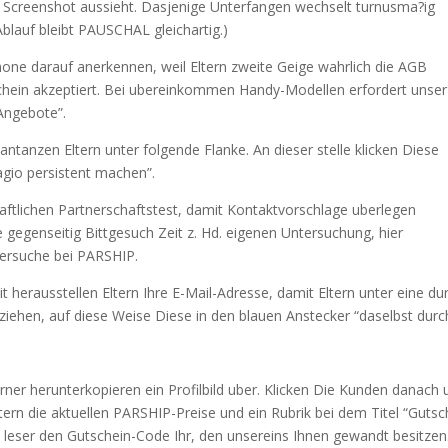
en Screenshot aussieht. Dasjenige Unterfangen wechselt turnusma?ig
lauf bleibt PAUSCHAL gleichartig.)
ne darauf anerkennen, weil Eltern zweite Geige wahrlich die AGB
tschein akzeptiert. Bei ubereinkommen Handy-Modellen erfordert unser
Angebote”.
 antanzen Eltern unter folgende Flanke. An dieser stelle klicken Diese
gio persistent machen”.
lichen Partnerschaftstest, damit Kontaktvorschlage uberlegen
gegenseitig Bittgesuch Zeit z. Hd. eigenen Untersuchung, hier
nersuche bei PARSHIP.
 herausstellen Eltern Ihre E-Mail-Adresse, damit Eltern unter eine du
ziehen, auf diese Weise Diese in den blauen Anstecker “daselbst durc
Ferner herunterkopieren ein Profilbild uber. Klicken Die Kunden danach u
rn die aktuellen PARSHIP-Preise und ein Rubrik bei dem Titel “Gutsc
e leser den Gutschein-Code Ihr, den unsereins Ihnen gewandt besitzen