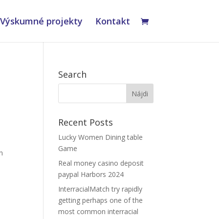
Výskumné projekty
Kontakt
Search
Recent Posts
Lucky Women Dining table
Game
n
Real money casino deposit
paypal Harbors 2024
InterracialMatch try rapidly
getting perhaps one of the
most common interracial