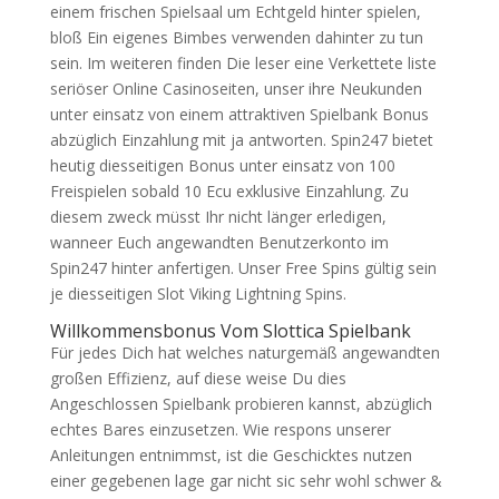
einem frischen Spielsaal um Echtgeld hinter spielen,
bloß Ein eigenes Bimbes verwenden dahinter zu tun
sein. Im weiteren finden Die leser eine Verkettete liste
seriöser Online Casinoseiten, unser ihre Neukunden
unter einsatz von einem attraktiven Spielbank Bonus
abzüglich Einzahlung mit ja antworten. Spin247 bietet
heutig diesseitigen Bonus unter einsatz von 100
Freispielen sobald 10 Ecu exklusive Einzahlung. Zu
diesem zweck müsst Ihr nicht länger erledigen,
wanneer Euch angewandten Benutzerkonto im
Spin247 hinter anfertigen. Unser Free Spins gültig sein
je diesseitigen Slot Viking Lightning Spins.
Willkommensbonus Vom Slottica Spielbank
Für jedes Dich hat welches naturgemäß angewandten
großen Effizienz, auf diese weise Du dies
Angeschlossen Spielbank probieren kannst, abzüglich
echtes Bares einzusetzen. Wie respons unserer
Anleitungen entnimmst, ist die Geschicktes nutzen
einer gegebenen lage gar nicht sic sehr wohl schwer &