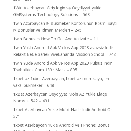
1Win Azerbaycan Giriş login və Qeydiyyat yukle
GMSystems Technology Solutions – 568
1win Azərbaycan ᐉ Bukmeker Kontorunun Rəsmi Saytı
ᐉ Bonuslar Və Idman Mərcləri – 245
1win Bonuses How To Get And Activate – 11
1win Yüklə Android Apk Və Ios App 2023 əvəzsiz Indir
Relaxit Бебе Запек Vivekananda Mission School – 748
1win Yüklə Android Apk Və Ios App 2023 Pulsuz Indir
Tsabatkids Com 139 : Macs – 895
1xbet az 1xbet Azerbaycan,1xbet az merc saytı, en
yaxsi bukmeker – 648
1xBet Azerbaycan Qeydiyyat Mobi AZ Yukle Elaqe
Nomresi 542 – 491
1xbet Azerbaycan Yükle Mobil Nadir Indir Android Os –
371
1xbet Azərbaycan Yükle Android Və I Phone: Bonus