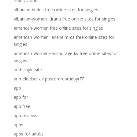
reputazione
albanian-brides free online sites for singles
albanian-women+tirana free online sites for singles
american-women free online sites for singles
american-women+anaheim-ca free online sites for
singles
american-women+anchorage-ky free online sites for
singles
and single site
anmeldelser av postordrebrudbyrГҐ
app
app for
app free
app reviews
apps
apps for adults