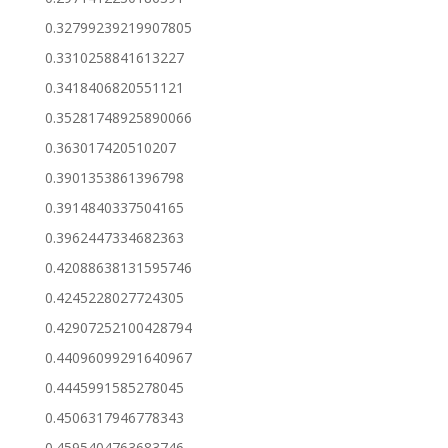
0.32799239219907805
0.3310258841613227
0.3418406820551121
0.35281748925890066
0.363017420510207
0.3901353861396798
0.3914840337504165
0.3962447334682363
0.42088638131595746
0.4245228027724305
0.42907252100428794
0.44096099291640967
0.4445991585278045
0.4506317946778343
0.4595404763683746