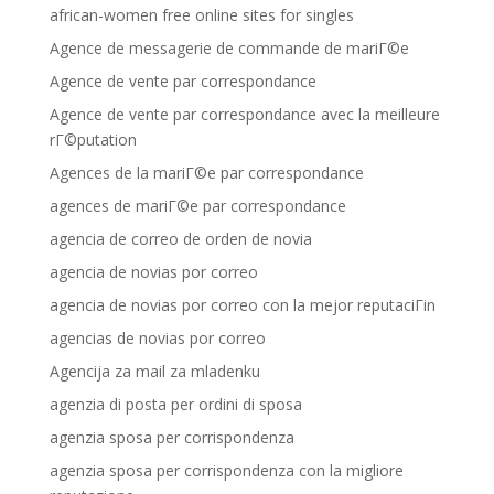
african-women free online sites for singles
Agence de messagerie de commande de mariГ©e
Agence de vente par correspondance
Agence de vente par correspondance avec la meilleure
rГ©putation
Agences de la mariГ©e par correspondance
agences de mariГ©e par correspondance
agencia de correo de orden de novia
agencia de novias por correo
agencia de novias por correo con la mejor reputaciГіn
agencias de novias por correo
Agencija za mail za mladenku
agenzia di posta per ordini di sposa
agenzia sposa per corrispondenza
agenzia sposa per corrispondenza con la migliore