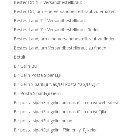
Bester Ort fГјr Versandbestellbraut
Bester Ort, um eine Versandbestellbraut zu erhalten
Bestes Land fГјr Versandbestellbraut
Bestes Land fГјr Versandbestellbraut Reddit
Bestes Land, um eine Versandbestellbraut zu finden
Bestes Land, um Versandbestellbraut zu finden
Bettilt
Bir Gelin Bul
Bir Gelin Posta SipariЕџi
Bir Gelin SipariЕџi NasД±l Posta YapД±lД±r
Bir Posta SipariЕџi Gelin
Bir posta sipariЕџi gelini bulmak iГ§in en iyi web sitesi
Bir posta sipariЕџi gelini bulmak iГ§in en iyi Гјlke
Bir posta sipariЕџi gelini bulun
Bir posta sipariЕџi gelini iГ§in en iyi Гјlkeler