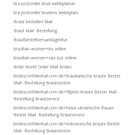
bra postorder brud webbplatser
bra postorder brudens webbplats
Braut bestellen Mail
Braut Mail -Bestellung
Brautbestellversandagentur
brazilian-women+itu online
brazilian-women+sao-luis online
Bride World Order Mail Brides
bridesconfidential.com de+brasilianische-braute Bester
Mail -Bestellung Brautservice
bridesconfidential.com de+filipino-braute Bester Mail -
Bestellung Brautservice
bridesconfidential.com de+heise-ukrainische-frauen
Bester Mail -Bestellung Brautservice
bridesconfidential.com de+indonesische-braute Bester
Mail -Bestellung Brautservice