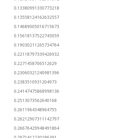
0.13380991330773218
0.13558124162632557
0.14689005016715673
0.15618137522743059
0.19030211265734764
0.22118797339426932
0.2271458706512629
0.23060321240981396
0.2383510931204973
0.24147475868998136
0.2513073562640168
0.2611964348964755
0.26212907311142797
0.26676429948491864
0.2971412230186391