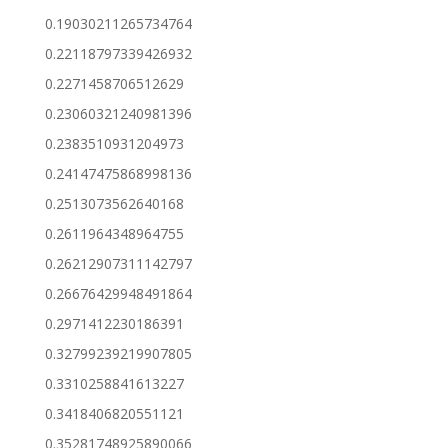
0.19030211265734764
0.22118797339426932
0.2271458706512629
0.23060321240981396
0.2383510931204973
0.24147475868998136
0.2513073562640168
0.2611964348964755
0.26212907311142797
0.26676429948491864
0.2971412230186391
0.32799239219907805
0.3310258841613227
0.3418406820551121
0.35281748925890066