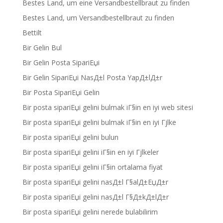
Bestes Land, um eine Versandbestellbraut zu finden
Bestes Land, um Versandbestellbraut zu finden
Bettilt
Bir Gelin Bul
Bir Gelin Posta SipariЕџi
Bir Gelin SipariЕџi NasД±l Posta YapД±lД±r
Bir Posta SipariЕџi Gelin
Bir posta sipariЕџi gelini bulmak iГ§in en iyi web sitesi
Bir posta sipariЕџi gelini bulmak iГ§in en iyi Гјlke
Bir posta sipariЕџi gelini bulun
Bir posta sipariЕџi gelini iГ§in en iyi Гјlkeler
Bir posta sipariЕџi gelini iГ§in ortalama fiyat
Bir posta sipariЕџi gelini nasД±l Г§alД±ЕџД±r
Bir posta sipariЕџi gelini nasД±l Г§Д±kД±lД±r
Bir posta sipariЕџi gelini nerede bulabilirim