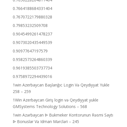
0.7664188684331404
0.7670722179880328
0.79853232509708
0.9045499261478237
0.9073020435449539
0.90977647197579
0.9582573264860339
0.9619385503737734
0.9758972294439016
1win Azerbaycan Başlanğıc Login Və Qeydiyyat Yukle
258 – 259
1Win Azerbaycan Giriş login və Qeydiyyat yukle
GMSystems Technology Solutions – 568
1win Azərbaycan ᐉ Bukmeker Kontorunun Rəsmi Saytı
ᐉ Bonuslar Və Idman Mərcləri – 245