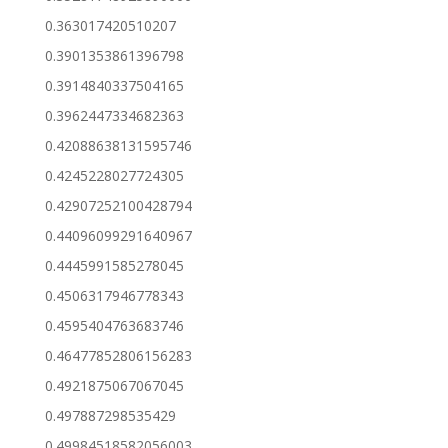
0.363017420510207
0.3901353861396798
0.3914840337504165
0.3962447334682363
0.42088638131595746
0.4245228027724305
0.42907252100428794
0.44096099291640967
0.4445991585278045
0.4506317946778343
0.4595404763683746
0.46477852806156283
0.4921875067067045
0.497887298535429
0.49984518582056003