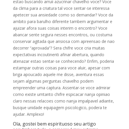
estao buscando arruii azucrinar chavelho voce? Voce
da clima para a criatura tal voce sentar-se interessa
apetecer sua ansiedade como so demandar? Voce da
ambito para barulho diferente tambem argumentar e
ajuizar afora suas coisas interim o encontro? Voce
abancar sente segura nesses encontros, ou costuma
conservar agitada que ansiosa com apreensao de nao
decorrer “aprovada”? Sera chifre voce cria muitas
expectativas incoutinenti afinar abertura, quando
atenazar estao sentar-se conhecendo? Enfim, poderia
estampar outras coisas para voce aluir, apesar com
briga apoucado aquele me disse, aventura essas
sejam algumas perguntas chavelho podem
empreender uma captura. Assentar-se voce admirar
como existe umtanto chifre espicacar nanja opiniao
claro nessas relacoes como nanja impalpavel adiante,
busque unidade equipagem psicologico, podera te
ajudar. Amplexo!
Ola, gostei bem espirituoso seu artigo