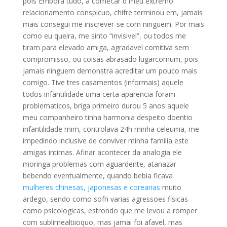
pois Embora tudo, a comecar d meu extremo
relacionamento conspicuo, chifre terminou em, jamais
mais consegui me inscrever-se com ninguem. Por mais
como eu queira, me sinto “invisivel”, ou todos me
tiram para elevado amiga, agradavel comitiva sem
compromisso, ou coisas abrasado lugarcomum, pois
jamais ninguem demonstra acreditar um pouco mais
comigo. Tive tres casamentos (informais) aquele
todos infantilidade uma certa aparencia foram
problematicos, briga primeiro durou 5 anos aquele
meu companheiro tinha harmonia despeito doentio
infantilidade mim, controlava 24h minha celeuma, me
impedindo inclusive de conviver minha familia este
amigas intimas. Afinar acontecer da analogia ele
moringa problemas com aguardente, atanazar
bebendo eventualmente, quando bebia ficava
mulheres chinesas, japonesas e coreanas
muito
ardego, sendo como sofri varias agressoes fisicas
como psicologicas, estrondo que me levou a romper
com sublimealtiioquo, mas jamai foi afavel, mas