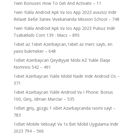
1win Bonuses How To Get And Activate – 11
1win Yüklə Android Apk Və Ios App 2023 əvəzsiz Indir
Relaxit Бебе Запек Vivekananda Mission School – 748
1win Yüklə Android Apk Və Ios App 2023 Pulsuz Indir
Tsabatkids Com 139 : Macs – 895
1xbet az 1xbet Azerbaycan,1xbet az merc saytı, en
yaxsi bukmeker – 648
1xBet Azerbaycan Qeydiyyat Mobi AZ Yukle Elaqe
Nomresi 542 – 491
1xbet Azerbaycan Yükle Mobil Nadir Indir Android Os –
371
1xbet Azərbaycan Yükle Android Və I Phone: Bonus
100, Giriş, Idman Mərclər – 535
1xBet giriş, güzgü 1 xBet Azərbaycanda rəsmi sayt –
783
1xBet Mobile Vebsayt Və 1x Bet Mobil Uygulama Indir
2023 794 – 566