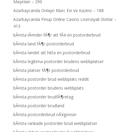
Maşınları – 290
Azərbaycanda Onlayn Mərc Evi Və Kazino – 188
Azərbaycanda Pinup Online Casino Lisenziyalı Slotlar –
413
bÃ¤sta lÃ¤nder fÃ¶r att fÃ¥ en postorderbrud
bÃ¤sta land fÃ¶r postorderbrud
bÃ¤sta landet att hitta en postorderbrud
bÃ¤sta legitima postorder brudens webbplatser
bÃ¤sta platser fÃ¶r postorderbrud
bÃ¤sta postorder brud webbplats reddit
bÃ¤sta postorder brudens webbplats
bÃ¤sta postorder brudfÃ¶retag
bÃ¤sta postorder brudland
bÃ¤sta postorderbrud nÃ¥gonsin
bÃ¤sta rankade postorder brud webbplatser