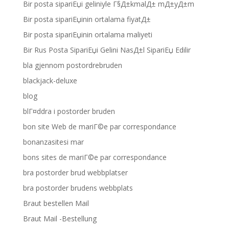
Bir posta sipariЕџi geliniyle Г§Д±kmalД± mД±yД±m
Bir posta sipariЕџinin ortalama fiyatД±
Bir posta sipariЕџinin ortalama maliyeti
Bir Rus Posta SipariЕџi Gelini NasД±l SipariЕџ Edilir
bla gjennom postordrebruden
blackjack-deluxe
blog
blГ¤ddra i postorder bruden
bon site Web de mariГ©e par correspondance
bonanzasitesi mar
bons sites de mariГ©e par correspondance
bra postorder brud webbplatser
bra postorder brudens webbplats
Braut bestellen Mail
Braut Mail -Bestellung