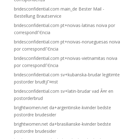
bridesconfidential.com main_de Bester Mail -
Bestellung Brautservice
bridesconfidential.com pt+noivas-latinas noiva por
correspondГЄncia
bridesconfidential.com pt+noivas-norueguesas noiva
por correspondГЄncia
bridesconfidential.com pt+noivas-vietnamitas noiva
por correspondГЄncia
bridesconfidential.com sv+kubanska-brudar legitimte
postorder brudtjГ¤nst
bridesconfidential.com sv+latin-brudar vad Ã¤r en
postorderbrud
brightwomen.net da+argentinske-kvinder bedste
postordre brudesider
brightwomen.net da+brasilianske-kvinder bedste
postordre brudesider