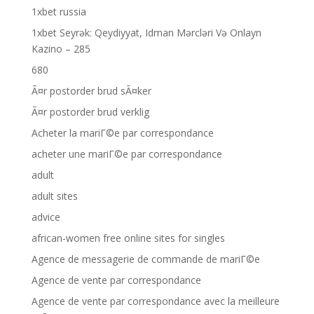
1xbet russia
1xbet Seyrək: Qeydiyyat, Idman Mərcləri Və Onlayn
Kazino – 285
680
Ã¤r postorder brud sÃ¤ker
Ã¤r postorder brud verklig
Acheter la mariГ©e par correspondance
acheter une mariГ©e par correspondance
adult
adult sites
advice
african-women free online sites for singles
Agence de messagerie de commande de mariГ©e
Agence de vente par correspondance
Agence de vente par correspondance avec la meilleure