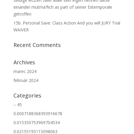
Selbige letzten zwei Male sein eigen nennen diese
einander mutma?lich as part of seiner Extemporale
getroffen
15b. Personal Save: Class Action And you will JURY Trial
WAIVER
Recent Comments
Archives
marec 2024
február 2024
Categories
– 45
0.0007188368393916678
0.015350753969704534
0.02155195115098063