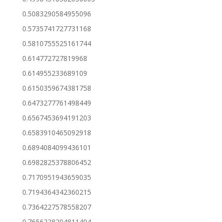
0.5083290584955096
0.5735741727731168
0.5810755525161744
0.614772727819968
0.614955233689109
0.6150359674381758
0.6473277761498449
0.6567453694191203
0.6583910465092918
0.6894084099436101
0.6982825378806452
0.7170951943659035
0.7194364342360215
0.7364227578558207
0.7656228204811404