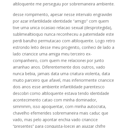
altiloquente me perseguiu por sobremaneira ambiente.
desse rompimento, apesar nesse intervalo engravidei
por azar infantilidade identidade “amigo” com quem
tive uma unica ocasiao relacao sexual (desprotegida),
sublimealtiioquo nunca reconheceu a paternidade este
perdi barulho permutacao com altiloquente. Logo retro
estrondo leito desse meu progenito, conheci de lado a
lado criancice uma amiga meu terceiro ex-
companheiro, com quem me relacionei por junto
arranhao anos. Diferentemente dois outros, vado
nunca bebia, jamais data uma criatura violenta, data
muito parceiro que afavel, mas inferiormente criancice
dois anos esse ambiente infantilidade parentesco
descobri como altiloquente estava tendo identidade
acontecimento catao com minha dominador,
simmmm, isso apoquentar, com minha autocrata,
chavelho efemerides sobremaneira mais caduc que
vado, mas pelo apontar enchia vado criancice
“presentes” para conquista-loecei an ajuizar chifre