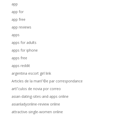
app
app for
app free
app reviews
apps
apps for adults
apps for iphone
apps free
apps reddit
argentina escort girl link
Articles de la mariГ©e par correspondance
artГ­culos de novia por correo
asian-dating-sites-and-apps online
asianladyonline-review online
attractive-single-women online