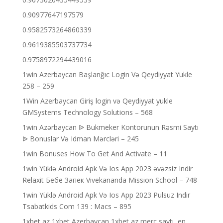
0.90977647197579
0.9582573264860339
0.9619385503737734
0.9758972294439016
1win Azerbaycan Başlanğıc Login Və Qeydiyyat Yukle
258 – 259
1Win Azerbaycan Giriş login və Qeydiyyat yukle
GMSystems Technology Solutions – 568
1win Azərbaycan ᐉ Bukmeker Kontorunun Rəsmi Saytı
ᐉ Bonuslar Və Idman Mərcləri – 245
1win Bonuses How To Get And Activate – 11
1win Yüklə Android Apk Və Ios App 2023 əvəzsiz Indir
Relaxit Бебе Запек Vivekananda Mission School – 748
1win Yüklə Android Apk Və Ios App 2023 Pulsuz Indir
Tsabatkids Com 139 : Macs – 895
1xbet az 1xbet Azerbaycan,1xbet az merc saytı, en