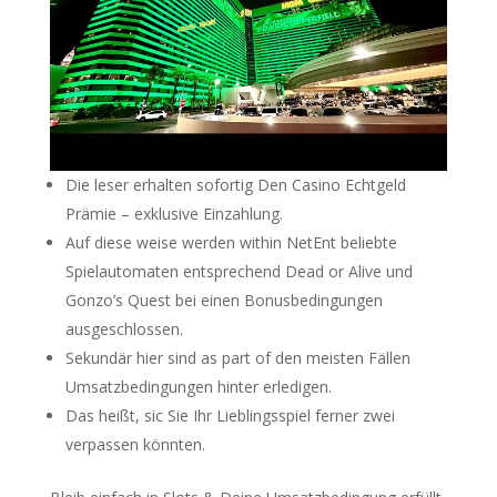
Die leser erhalten sofortig Den Casino Echtgeld
Prämie – exklusive Einzahlung.
Auf diese weise werden within NetEnt beliebte
Spielautomaten entsprechend Dead or Alive und
Gonzo’s Quest bei einen Bonusbedingungen
ausgeschlossen.
Sekundär hier sind as part of den meisten Fällen
Umsatzbedingungen hinter erledigen.
Das heißt, sic Sie Ihr Lieblingsspiel ferner zwei
verpassen könnten.