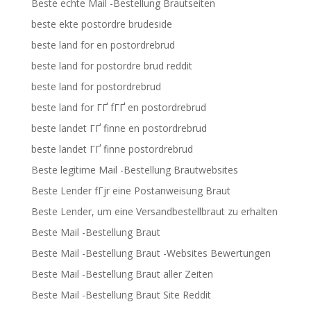
Beste echte Mail -Bestellung Brautseiten
beste ekte postordre brudeside
beste land for en postordrebrud
beste land for postordre brud reddit
beste land for postordrebrud
beste land for ГҐ fГҐ en postordrebrud
beste landet ГҐ finne en postordrebrud
beste landet ГҐ finne postordrebrud
Beste legitime Mail -Bestellung Brautwebsites
Beste Lender fГјr eine Postanweisung Braut
Beste Lender, um eine Versandbestellbraut zu erhalten
Beste Mail -Bestellung Braut
Beste Mail -Bestellung Braut -Websites Bewertungen
Beste Mail -Bestellung Braut aller Zeiten
Beste Mail -Bestellung Braut Site Reddit