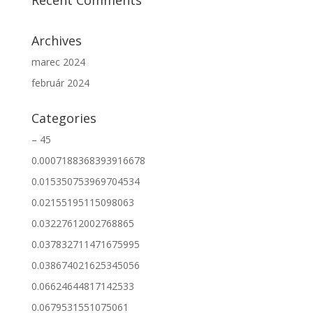
Archives
marec 2024
február 2024
Categories
– 45
0.0007188368393916678
0.015350753969704534
0.02155195115098063
0.03227612002768865
0.037832711471675995
0.038674021625345056
0.06624644817142533
0.0679531551075061