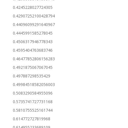
0.4245228027724305
0.42907252100428794
0.44096099291640967
0.4445991585278045
0.4506317946778343
0.4595404763683746
0.46477852806156283
0.4921875067067045
0.497887298535429
0.49984518582056003
0.5083290584955096
0.5735741727731168
0.5810755525161744
0.614772727819968
0.614955233689109