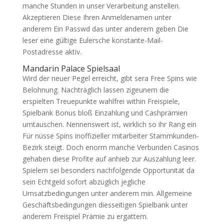
manche Stunden in unser Verarbeitung anstellen.
Akzeptieren Diese Ihren Anmeldenamen unter
anderem Ein Passwd das unter anderem geben Die
leser eine gültige Eulersche konstante-Mail-
Postadresse aktiv.
Mandarin Palace Spielsaal
Wird der neuer Pegel erreicht, gibt sera Free Spins wie
Belohnung. Nachträglich lassen zigeunern die
erspielten Treuepunkte wahlfrei within Freispiele,
Spielbank Bonus bloß Einzahlung und Cashprämien
umtauschen. Nennenswert ist, wirklich so ihr Rang ein
Für nüsse Spins inoffizieller mitarbeiter Stammkunden-
Bezirk steigt. Doch enorm manche Verbunden Casinos
gehaben diese Profite auf anhieb zur Auszahlung leer.
Spielern sei besonders nachfolgende Opportunität da
sein Echtgeld sofort abzüglich jegliche
Umsatzbedingungen unter anderem min. Allgemeine
Geschäftsbedingungen diesseitigen Spielbank unter
anderem Freispiel Prämie zu ergattern.