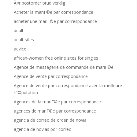
Ã¤r postorder brud verklig
Acheter la mariГ©e par correspondance
acheter une mariГ©e par correspondance
adult
adult sites
advice
african-women free online sites for singles
Agence de messagerie de commande de mariГ©e
Agence de vente par correspondance
Agence de vente par correspondance avec la meilleure
rГ©putation
Agences de la mariГ©e par correspondance
agences de mariГ©e par correspondance
agencia de correo de orden de novia
agencia de novias por correo