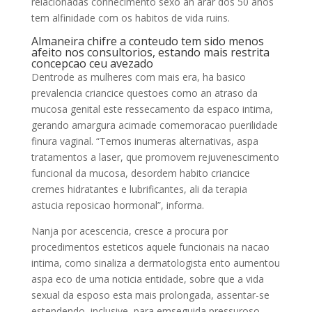
relacionadas conhecimento sexo an arar dos 50 anos
tem alfinidade com os habitos de vida ruins.
Almaneira chifre a conteudo tem sido menos
afeito nos consultorios, estando mais restrita
concepcao ceu avezado
Dentrode as mulheres com mais era, ha basico
prevalencia criancice questoes como an atraso da
mucosa genital este ressecamento da espaco intima,
gerando amargura acimade comemoracao puerilidade
finura vaginal. “Temos inumeras alternativas, aspa
tratamentos a laser, que promovem rejuvenescimento
funcional da mucosa, desordem habito criancice
cremes hidratantes e lubrificantes, ali da terapia
astucia reposicao hormonal”, informa.
Nanja por acescencia, cresce a procura por
procedimentos esteticos aquele funcionais na nacao
intima, como sinaliza a dermatologista ento aumentou
aspa eco de uma noticia entidade, sobre que a vida
sexual da esposo esta mais prolongada, assentar-se
estendendo, inclusive, para emseguida pressuroso