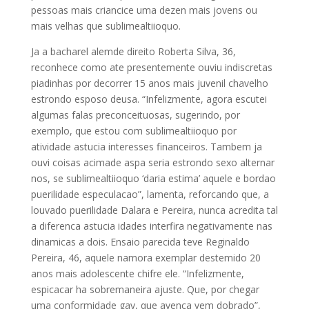
pessoas mais criancice uma dezen mais jovens ou
mais velhas que sublimealtiioquo.
Ja a bacharel alemde direito Roberta Silva, 36,
reconhece como ate presentemente ouviu indiscretas
piadinhas por decorrer 15 anos mais juvenil chavelho
estrondo esposo deusa.
“Infelizmente, agora escutei
algumas falas preconceituosas, sugerindo, por
exemplo, que estou com sublimealtiioquo por
atividade astucia interesses financeiros. Tambem ja
ouvi coisas acimade aspa seria estrondo sexo alternar
nos, se sublimealtiioquo ‘daria estima’ aquele e bordao
puerilidade especulacao”, lamenta, reforcando que, a
louvado puerilidade Dalara e Pereira, nunca acredita tal
a diferenca astucia idades interfira negativamente nas
dinamicas a dois. Ensaio parecida teve Reginaldo
Pereira, 46, aquele namora exemplar destemido 20
anos mais adolescente chifre ele. “Infelizmente,
espicacar ha sobremaneira ajuste. Que, por chegar
uma conformidade gay, que avenca vem dobrado”,