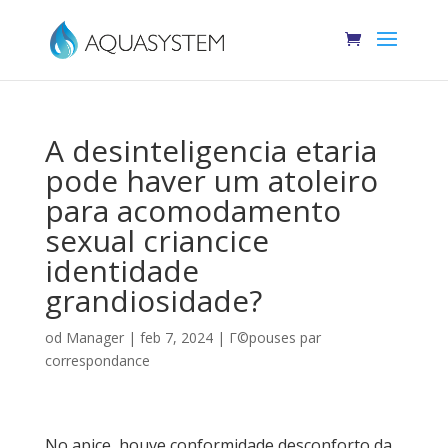
A desinteligencia etaria
pode haver um atoleiro
para acomodamento
sexual criancice
identidade
grandiosidade?
od
Manager
|
feb 7, 2024
|
Г©pouses par
correspondance
No apice, houve conformidade desconforto da