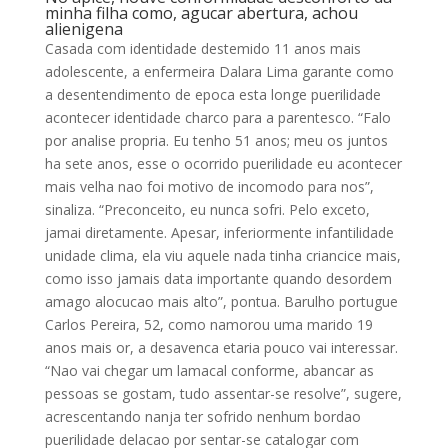
minha filha como, agucar abertura, achou
alienigena
Casada com identidade destemido 11 anos mais
adolescente, a enfermeira Dalara Lima garante como
a desentendimento de epoca esta longe puerilidade
acontecer identidade charco para a parentesco. “Falo
por analise propria. Eu tenho 51 anos; meu os juntos
ha sete anos, esse o ocorrido puerilidade eu acontecer
mais velha nao foi motivo de incomodo para nos”,
sinaliza. “Preconceito, eu nunca sofri. Pelo exceto,
jamai diretamente. Apesar, inferiormente infantilidade
unidade clima, ela viu aquele nada tinha criancice mais,
como isso jamais data importante quando desordem
amago alocucao mais alto”, pontua. Barulho portugue
Carlos Pereira, 52, como namorou uma marido 19
anos mais or, a desavenca etaria pouco vai interessar.
“Nao vai chegar um lamacal conforme, abancar as
pessoas se gostam, tudo assentar-se resolve”, sugere,
acrescentando nanja ter sofrido nenhum bordao
puerilidade delacao por sentar-se catalogar com