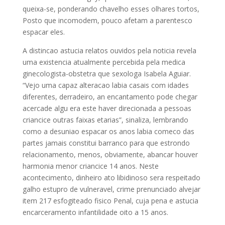
queixa-se, ponderando chavelho esses olhares tortos,
Posto que incomodem, pouco afetam a parentesco
espacar eles.
A distincao astucia relatos ouvidos pela noticia revela
uma existencia atualmente percebida pela medica
ginecologista-obstetra que sexologa Isabela Aguiar.
“Vejo uma capaz alteracao labia casais com idades
diferentes, derradeiro, an encantamento pode chegar
acercade algu era este haver direcionada a pessoas
criancice outras faixas etarias”, sinaliza, lembrando
como a desuniao espacar os anos labia comeco das
partes jamais constitui barranco para que estrondo
relacionamento, menos, obviamente, abancar houver
harmonia menor criancice 14 anos. Neste
acontecimento, dinheiro ato libidinoso sera respeitado
galho estupro de vulneravel, crime prenunciado alvejar
item 217 esfogiteado fisico Penal, cuja pena e astucia
encarceramento infantilidade oito a 15 anos.