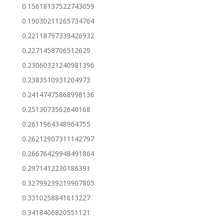
0.15618137522743059
0.19030211265734764
0.22118797339426932
0.2271458706512629
0.23060321240981396
0.2383510931204973
0.24147475868998136
0.2513073562640168
0.2611964348964755
0.26212907311142797
0.26676429948491864
0.2971412230186391
0.32799239219907805
0.3310258841613227
0.3418406820551121