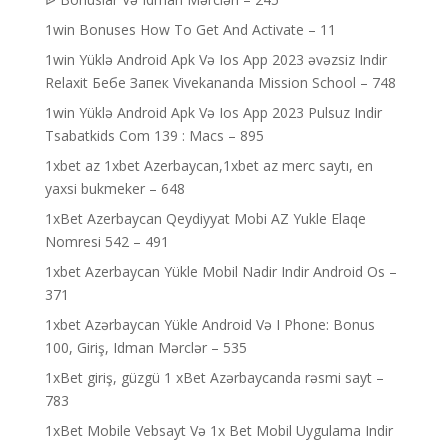
1win Bonuses How To Get And Activate – 11
1win Yüklə Android Apk Və Ios App 2023 əvəzsiz Indir
Relaxit Бебе Запек Vivekananda Mission School – 748
1win Yüklə Android Apk Və Ios App 2023 Pulsuz Indir
Tsabatkids Com 139 : Macs – 895
1xbet az 1xbet Azerbaycan,1xbet az merc saytı, en
yaxsi bukmeker – 648
1xBet Azerbaycan Qeydiyyat Mobi AZ Yukle Elaqe
Nomresi 542 – 491
1xbet Azerbaycan Yükle Mobil Nadir Indir Android Os –
371
1xbet Azərbaycan Yükle Android Və I Phone: Bonus
100, Giriş, Idman Mərclər – 535
1xBet giriş, güzgü 1 xBet Azərbaycanda rəsmi sayt –
783
1xBet Mobile Vebsayt Və 1x Bet Mobil Uygulama Indir