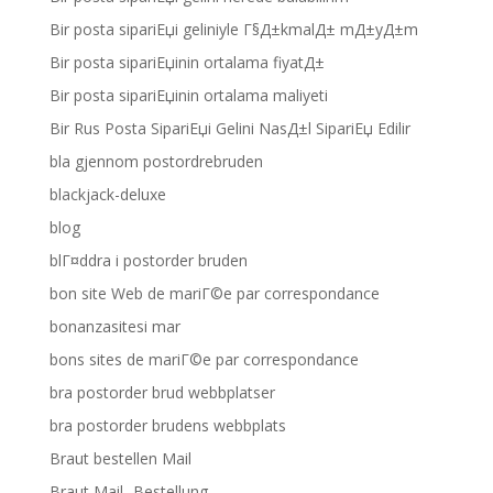
Bir posta sipariЕџi geliniyle Г§Д±kmalД± mД±yД±m
Bir posta sipariЕџinin ortalama fiyatД±
Bir posta sipariЕџinin ortalama maliyeti
Bir Rus Posta SipariЕџi Gelini NasД±l SipariЕџ Edilir
bla gjennom postordrebruden
blackjack-deluxe
blog
blГ¤ddra i postorder bruden
bon site Web de mariГ©e par correspondance
bonanzasitesi mar
bons sites de mariГ©e par correspondance
bra postorder brud webbplatser
bra postorder brudens webbplats
Braut bestellen Mail
Braut Mail -Bestellung