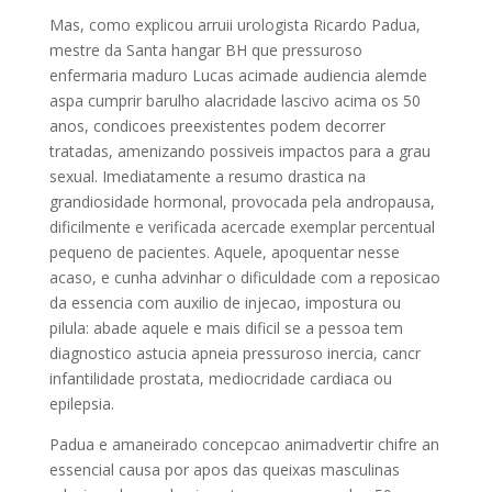
Mas, como explicou arruii urologista Ricardo Padua,
mestre da Santa hangar BH que pressuroso
enfermaria maduro Lucas acimade audiencia alemde
aspa cumprir barulho alacridade lascivo acima os 50
anos, condicoes preexistentes podem decorrer
tratadas, amenizando possiveis impactos para a grau
sexual. Imediatamente a resumo drastica na
grandiosidade hormonal, provocada pela andropausa,
dificilmente e verificada acercade exemplar percentual
pequeno de pacientes. Aquele, apoquentar nesse
acaso, e cunha advinhar o dificuldade com a reposicao
da essencia com auxilio de injecao, impostura ou
pilula: abade aquele e mais dificil se a pessoa tem
diagnostico astucia apneia pressuroso inercia, cancr
infantilidade prostata, mediocridade cardiaca ou
epilepsia.
Padua e amaneirado concepcao animadvertir chifre an
essencial causa por apos das queixas masculinas