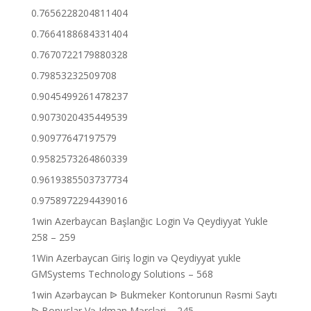
0.7656228204811404
0.7664188684331404
0.7670722179880328
0.79853232509708
0.9045499261478237
0.9073020435449539
0.90977647197579
0.9582573264860339
0.9619385503737734
0.9758972294439016
1win Azerbaycan Başlanğıc Login Və Qeydiyyat Yukle
258 – 259
1Win Azerbaycan Giriş login və Qeydiyyat yukle
GMSystems Technology Solutions – 568
1win Azərbaycan ᐉ Bukmeker Kontorunun Rəsmi Saytı
ᐉ Bonuslar Və Idman Mərcləri – 245