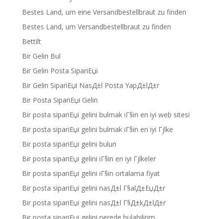
Bestes Land, um eine Versandbestellbraut zu finden
Bestes Land, um Versandbestellbraut zu finden
Bettilt
Bir Gelin Bul
Bir Gelin Posta SipariЕџi
Bir Gelin SipariЕџi NasД±l Posta YapД±lД±r
Bir Posta SipariЕџi Gelin
Bir posta sipariЕџi gelini bulmak iГ§in en iyi web sitesi
Bir posta sipariЕџi gelini bulmak iГ§in en iyi Гјlke
Bir posta sipariЕџi gelini bulun
Bir posta sipariЕџi gelini iГ§in en iyi Гјlkeler
Bir posta sipariЕџi gelini iГ§in ortalama fiyat
Bir posta sipariЕџi gelini nasД±l Г§alД±ЕџД±r
Bir posta sipariЕџi gelini nasД±l Г§Д±kД±lД±r
Bir posta sipariЕџi gelini nerede bulabilirim