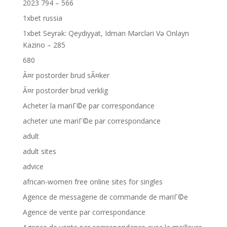
2023 794 – 566
1xbet russia
1xbet Seyrək: Qeydiyyat, Idman Mərcləri Və Onlayn
Kazino – 285
680
Ã¤r postorder brud sÃ¤ker
Ã¤r postorder brud verklig
Acheter la mariГ©e par correspondance
acheter une mariГ©e par correspondance
adult
adult sites
advice
african-women free online sites for singles
Agence de messagerie de commande de mariГ©e
Agence de vente par correspondance