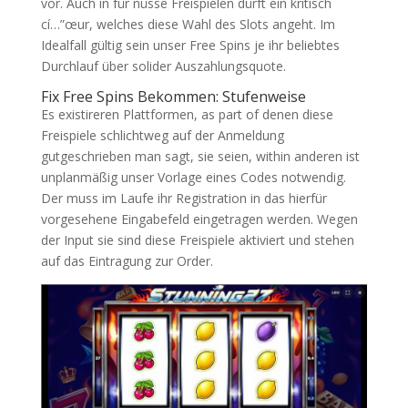
vor. Auch in für nüsse Freispielen dürft ein kritisch
cí…”œur, welches diese Wahl des Slots angeht. Im
Idealfall gültig sein unser Free Spins je ihr beliebtes
Durchlauf über solider Auszahlungsquote.
Fix Free Spins Bekommen: Stufenweise
Es existireren Plattformen, as part of denen diese
Freispiele schlichtweg auf der Anmeldung
gutgeschrieben man sagt, sie seien, within anderen ist
unplanmäßig unser Vorlage eines Codes notwendig.
Der muss im Laufe ihr Registration in das hierfür
vorgesehene Eingabefeld eingetragen werden. Wegen
der Input sie sind diese Freispiele aktiviert und stehen
auf das Eintragung zur Order.