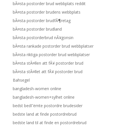
bÃ¤sta postorder brud webbplats reddit
bÃ¤sta postorder brudens webbplats
bÃ¤sta postorder brudfÃ¶retag
bÃ¤sta postorder brudland
bÃ¤sta postorderbrud nÃ¥gonsin
bÃ¤sta rankade postorder brud webbplatser
bÃ¤sta riktiga postorder brud webbplatser
bÃ¤sta stÃ¤llen att fÃ¥ postorder brud
bÃ¤sta stÃ¤llet att fÃ¥ postorder brud
Bahsegel
bangladesh-women online
bangladesh-women+sylhet online
bedst bedГёmte postordre brudesider
bedste land at finde postordrebrud
bedste land til at finde en postordrebrud