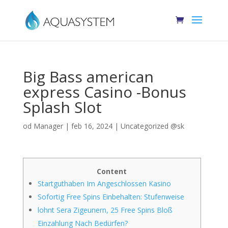
Big Bass american
express Casino -Bonus
Splash Slot
od
Manager
|
feb 16, 2024
|
Uncategorized @sk
Content
Startguthaben Im Angeschlossen Kasino
Sofortig Free Spins Einbehalten: Stufenweise
lohnt Sera Zigeunern, 25 Free Spins Bloß
Einzahlung Nach Bedürfen?