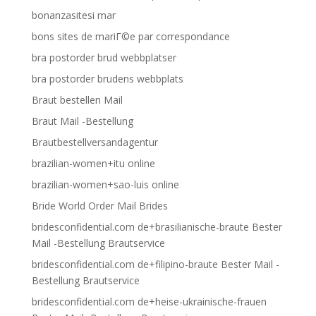
bonanzasitesi mar
bons sites de mariГ©e par correspondance
bra postorder brud webbplatser
bra postorder brudens webbplats
Braut bestellen Mail
Braut Mail -Bestellung
Brautbestellversandagentur
brazilian-women+itu online
brazilian-women+sao-luis online
Bride World Order Mail Brides
bridesconfidential.com de+brasilianische-braute Bester
Mail -Bestellung Brautservice
bridesconfidential.com de+filipino-braute Bester Mail -
Bestellung Brautservice
bridesconfidential.com de+heise-ukrainische-frauen