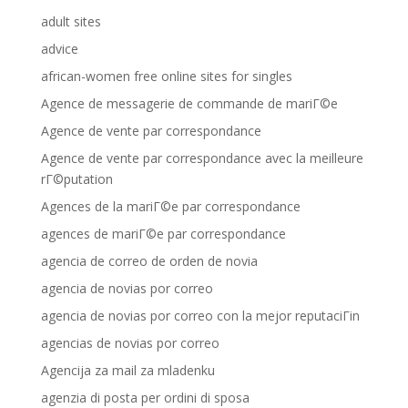
adult sites
advice
african-women free online sites for singles
Agence de messagerie de commande de mariГ©e
Agence de vente par correspondance
Agence de vente par correspondance avec la meilleure
rГ©putation
Agences de la mariГ©e par correspondance
agences de mariГ©e par correspondance
agencia de correo de orden de novia
agencia de novias por correo
agencia de novias por correo con la mejor reputaciГіn
agencias de novias por correo
Agencija za mail za mladenku
agenzia di posta per ordini di sposa