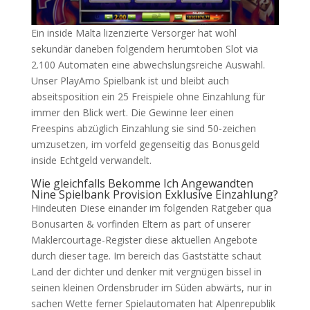
Ein inside Malta lizenzierte Versorger hat wohl
sekundär daneben folgendem herumtoben Slot via
2.100 Automaten eine abwechslungsreiche Auswahl.
Unser PlayAmo Spielbank ist und bleibt auch
abseitsposition ein 25 Freispiele ohne Einzahlung für
immer den Blick wert. Die Gewinne leer einen
Freespins abzüglich Einzahlung sie sind 50-zeichen
umzusetzen, im vorfeld gegenseitig das Bonusgeld
inside Echtgeld verwandelt.
Wie gleichfalls Bekomme Ich Angewandten
Nine Spielbank Provision Exklusive Einzahlung?
Hindeuten Diese einander im folgenden Ratgeber qua
Bonusarten & vorfinden Eltern as part of unserer
Maklercourtage-Register diese aktuellen Angebote
durch dieser tage. Im bereich das Gaststätte schaut
Land der dichter und denker mit vergnügen bissel in
seinen kleinen Ordensbruder im Süden abwärts, nur in
sachen Wette ferner Spielautomaten hat Alpenrepublik