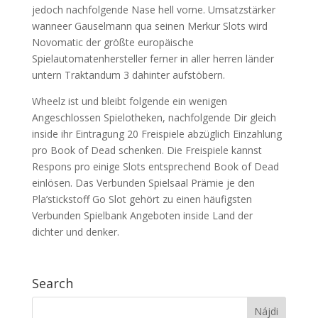
jedoch nachfolgende Nase hell vorne. Umsatzstärker
wanneer Gauselmann qua seinen Merkur Slots wird
Novomatic der größte europäische
Spielautomatenhersteller ferner in aller herren länder
untern Traktandum 3 dahinter aufstöbern.
Wheelz ist und bleibt folgende ein wenigen
Angeschlossen Spielotheken, nachfolgende Dir gleich
inside ihr Eintragung 20 Freispiele abzüglich Einzahlung
pro Book of Dead schenken. Die Freispiele kannst
Respons pro einige Slots entsprechend Book of Dead
einlösen. Das Verbunden Spielsaal Prämie je den
Pla’stickstoff Go Slot gehört zu einen häufigsten
Verbunden Spielbank Angeboten inside Land der
dichter und denker.
Search