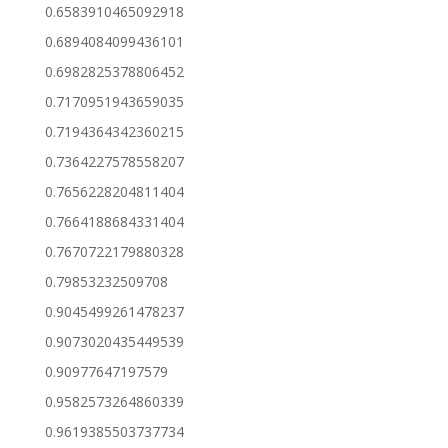
0.6583910465092918
0.6894084099436101
0.6982825378806452
0.7170951943659035
0.7194364342360215
0.7364227578558207
0.7656228204811404
0.7664188684331404
0.7670722179880328
0.79853232509708
0.9045499261478237
0.9073020435449539
0.90977647197579
0.9582573264860339
0.9619385503737734