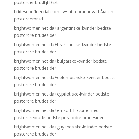
postorder brudtjГ¤nst
bridesconfidential.com sv+latin-brudar vad Ã¤r en
postorderbrud
brightwomen.net da+argentinske-kvinder bedste
postordre brudesider
brightwomen.net da+brasilianske-kvinder bedste
postordre brudesider
brightwomen.net da+bulgarske-kvinder bedste
postordre brudesider
brightwomen.net da+colombianske-kvinder bedste
postordre brudesider
brightwomen.net da+cypriotiske-kvinder bedste
postordre brudesider
brightwomen.net da+en-kort-historie-med-
postordrebrude bedste postordre brudesider
brightwomen.net da+guyanesiske-kvinder bedste
postordre brudesider