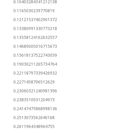
0.10403284341212138
0.1165030239770819
0.12121537402901372
0.13380991330773218
0.13558124162632557
0.14689005016715673
0.15618137522743059
0.19030211265734764
0.22118797339426932
0.2271458706512629
0.23060321240981396
0.2383510931204973
0.24147475868998136
0.2513073562640168
0.2611964348964755