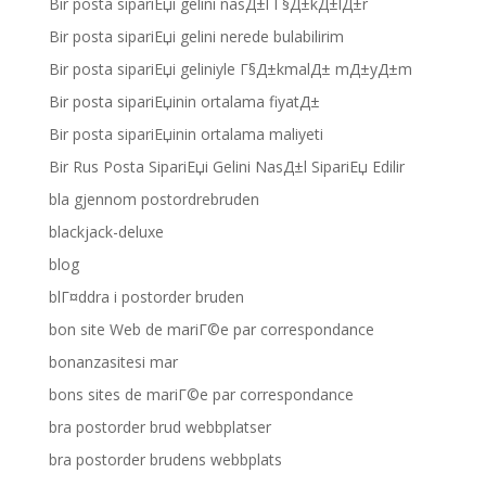
Bir posta sipariЕџi gelini nasД±l Г§Д±kД±lД±r
Bir posta sipariЕџi gelini nerede bulabilirim
Bir posta sipariЕџi geliniyle Г§Д±kmalД± mД±yД±m
Bir posta sipariЕџinin ortalama fiyatД±
Bir posta sipariЕџinin ortalama maliyeti
Bir Rus Posta SipariЕџi Gelini NasД±l SipariЕџ Edilir
bla gjennom postordrebruden
blackjack-deluxe
blog
blГ¤ddra i postorder bruden
bon site Web de mariГ©e par correspondance
bonanzasitesi mar
bons sites de mariГ©e par correspondance
bra postorder brud webbplatser
bra postorder brudens webbplats