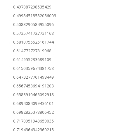
0.497887298535429
0.49984518582056003
0.5083290584955096
0.5735741727731168
0.5810755525161744
0.614772727819968
0.614955233689109
0.6150359674381758
0.6473277761498449
0.6567453694191203
0.6583910465092918
0.6894084099436101
0.6982825378806452
0.7170951943659035
0.7194364342360215