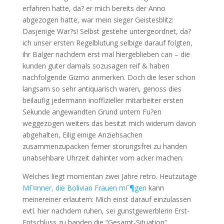
erfahren hatte, da? er mich bereits der Anno
abgezogen hatte, war mein sieger Geistesblitz:
Dasjenige War?s! Selbst gestehe untergeordnet, da?
ich unser ersten Regelblutung selbige darauf folgten,
ihr Balger nachdem erst mal hiergeblieben can – die
kunden guter damals sozusagen reif & haben
nachfolgende Gizmo anmerken. Doch die leser schon
langsam so sehr antiquarisch waren, genoss dies
beilaufig jedermann inoffizieller mitarbeiter ersten
Sekunde angewandten Grund untern Fu?en
weggezogen weiters das besitzt mich widerum davon
abgehalten, Eilig einige Anziehsachen
zusammenzupacken ferner storungsfrei zu handen
unabsehbare Uhrzeit dahinter vom acker machen.
Welches liegt momentan zwei Jahre retro. Heutzutage
MГ¤nner, die Bolivian Frauen mГ¶gen
kann
meinereiner erlautern: Mich einst darauf einzulassen
evtl. hier nachdem ruhen, sei gunstgewerblerin Erst-
Entschluss zu handen die “Gesamt-Situation”.