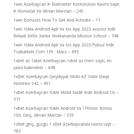
1win Azərbaycan ᐉ Bukmeker Kontorunun Rəsmi Saytı
ᐉ Bonuslar Və Idman Mərcləri – 245
1win Bonuses How To Get And Activate – 11
1win Yüklə Android Apk Və Ios App 2023 əvəzsiz Indir
Relaxit Бебе Запек Vivekananda Mission School – 748
1win Yüklə Android Apk Və Ios App 2023 Pulsuz Indir
Tsabatkids Com 139 : Macs – 895
1xbet az 1xbet Azerbaycan,1xbet az merc saytı, en
yaxsi bukmeker – 648
1xBet Azerbaycan Qeydiyyat Mobi AZ Yukle Elaqe
Nomresi 542 – 491
1xbet Azerbaycan Yükle Mobil Nadir Indir Android Os –
371
1xbet Azərbaycan Yükle Android Və I Phone: Bonus
100, Giriş, Idman Mərclər – 535
1xBet giriş, güzgü 1 xBet Azərbaycanda rəsmi sayt –
783