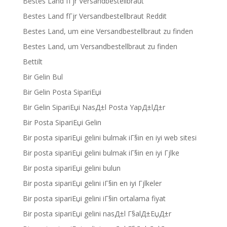
Bestes Land fГјr Versandbestellbraut
Bestes Land fГјr Versandbestellbraut Reddit
Bestes Land, um eine Versandbestellbraut zu finden
Bestes Land, um Versandbestellbraut zu finden
Bettilt
Bir Gelin Bul
Bir Gelin Posta SipariЕџi
Bir Gelin SipariЕџi NasД±l Posta YapД±lД±r
Bir Posta SipariЕџi Gelin
Bir posta sipariЕџi gelini bulmak iГ§in en iyi web sitesi
Bir posta sipariЕџi gelini bulmak iГ§in en iyi Гјlke
Bir posta sipariЕџi gelini bulun
Bir posta sipariЕџi gelini iГ§in en iyi Гјlkeler
Bir posta sipariЕџi gelini iГ§in ortalama fiyat
Bir posta sipariЕџi gelini nasД±l Г§alД±ЕџД±r