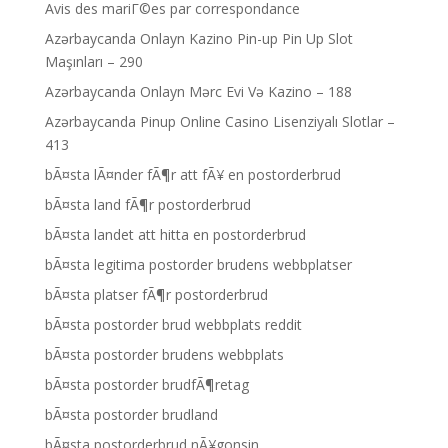
Avis des mariГ©es par correspondance
Azərbaycanda Onlayn Kazino Pin-up Pin Up Slot
Maşınları – 290
Azərbaycanda Onlayn Mərc Evi Və Kazino – 188
Azərbaycanda Pinup Online Casino Lisenziyalı Slotlar –
413
bÃ¤sta lÃ¤nder fÃ¶r att fÃ¥ en postorderbrud
bÃ¤sta land fÃ¶r postorderbrud
bÃ¤sta landet att hitta en postorderbrud
bÃ¤sta legitima postorder brudens webbplatser
bÃ¤sta platser fÃ¶r postorderbrud
bÃ¤sta postorder brud webbplats reddit
bÃ¤sta postorder brudens webbplats
bÃ¤sta postorder brudfÃ¶retag
bÃ¤sta postorder brudland
bÃ¤sta postorderbrud nÃ¥gonsin