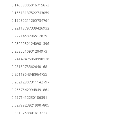
0.14689005016715673
0.15618137522743059
0.19030211265734764
0.22118797339426932
0.2271458706512629
0.23060321240981396
0.2383510931204973
0.24147475868998136
0.2513073562640168
0.2611964348964755
0.26212907311142797
0.26676429948491864
0.2971412230186391
0.32799239219907805
0.3310258841613227