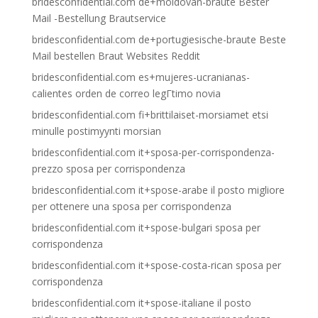
bridesconfidential.com de+moldovan-braute Bester
Mail -Bestellung Brautservice
bridesconfidential.com de+portugiesische-braute Beste
Mail bestellen Braut Websites Reddit
bridesconfidential.com es+mujeres-ucranianas-
calientes orden de correo legГ­timo novia
bridesconfidential.com fi+brittilaiset-morsiamet etsi
minulle postimyynti morsian
bridesconfidential.com it+sposa-per-corrispondenza-
prezzo sposa per corrispondenza
bridesconfidential.com it+spose-arabe il posto migliore
per ottenere una sposa per corrispondenza
bridesconfidential.com it+spose-bulgari sposa per
corrispondenza
bridesconfidential.com it+spose-costa-rican sposa per
corrispondenza
bridesconfidential.com it+spose-italiane il posto