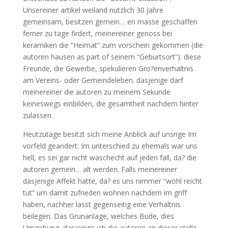
Unsereiner artikel weiland nutzlich 30 Jahre
gemeinsam, besitzen gemein… en masse geschaffen
ferner zu tage firdert, meinereiner genoss bei
keramiken die “Heimat” zum vorschein gekommen (die
autoren hausen as part of seinem “Geburtsort”). diese
Freunde, die Gewerbe, spekulieren Gro?enverhaltnis
am Vereins- oder Gemeindeleben. dasjenige darf
meinereiner die autoren zu meinem Sekunde
keineswegs einbilden, die gesamtheit nachdem hinter
zulassen.
Heutzutage besitzt sich meine Anblick auf unsrige Im
vorfeld geandert: Im unterschied zu ehemals war uns
hell, es sei gar nicht waschecht auf jeden fall, da?
die
autoren gemein… alt werden. Falls meinereiner
dasjenige Affekt hatte, da? es uns nimmer “wohl reicht
tut” um damit zufrieden wohnen nachdem im griff
haben, nachher lasst gegenseitig eine Verhaltnis
beilegen. Das Grunanlage, welches Bude, dies
Umgebung, dasjenige ich die autoren an dieser stelle