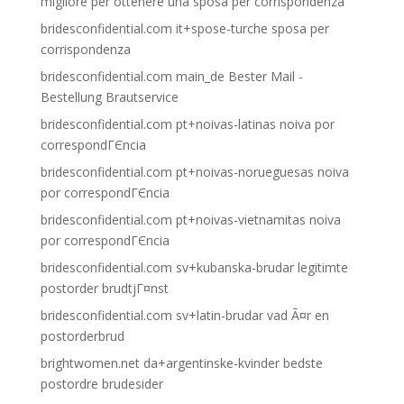
migliore per ottenere una sposa per corrispondenza
bridesconfidential.com it+spose-turche sposa per
corrispondenza
bridesconfidential.com main_de Bester Mail -
Bestellung Brautservice
bridesconfidential.com pt+noivas-latinas noiva por
correspondГЄncia
bridesconfidential.com pt+noivas-norueguesas noiva
por correspondГЄncia
bridesconfidential.com pt+noivas-vietnamitas noiva
por correspondГЄncia
bridesconfidential.com sv+kubanska-brudar legitimte
postorder brudtjГ¤nst
bridesconfidential.com sv+latin-brudar vad Ã¤r en
postorderbrud
brightwomen.net da+argentinske-kvinder bedste
postordre brudesider