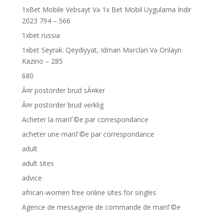
1xBet Mobile Vebsayt Və 1x Bet Mobil Uygulama Indir
2023 794 – 566
1xbet russia
1xbet Seyrək: Qeydiyyat, Idman Mərcləri Və Onlayn
Kazino – 285
680
Ã¤r postorder brud sÃ¤ker
Ã¤r postorder brud verklig
Acheter la mariГ©e par correspondance
acheter une mariГ©e par correspondance
adult
adult sites
advice
african-women free online sites for singles
Agence de messagerie de commande de mariГ©e