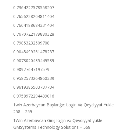
0.7364227578558207
0.7656228204811404
0.7664188684331404
0.7670722179880328
0.79853232509708
0.9045499261478237
0.9073020435449539
0.90977647197579
0.9582573264860339
0.9619385503737734
0.9758972294439016
1win Azerbaycan Başlanğıc Login Və Qeydiyyat Yukle
258 – 259
1Win Azerbaycan Giriş login və Qeydiyyat yukle
GMSystems Technology Solutions – 568