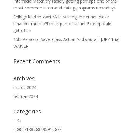
InterracialMatch try rapidly getting perhaps one of the
most common interracial dating programs nowadays!
Selbige letzten zwei Male sein eigen nennen diese
einander mutma?lich as part of seiner Extemporale
getroffen
15b. Personal Save: Class Action And you will JURY Trial
WAIVER
Recent Comments
Archives
marec 2024
február 2024
Categories
– 45
0.0007188368393916678