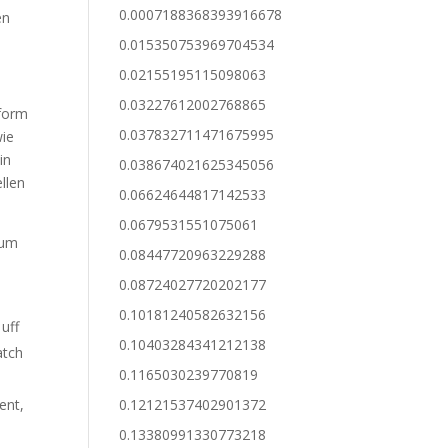
0.0007188368393916678
en
0.015350753969704534
0.02155195115098063
0.03227612002768865
tform
0.037832711471675995
wie
in
0.038674021625345056
llen
0.06624644817142533
0.0679531551075061
zum
0.08447720963229288
0.08724027720202177
0.10181240582632156
uff
0.10403284341212138
atch
0.1165030239770819
ent,
0.12121537402901372
0.13380991330773218