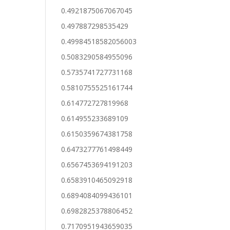
0.4921875067067045
0.497887298535429
0.49984518582056003
0.5083290584955096
0.5735741727731168
0.5810755525161744
0.614772727819968
0.614955233689109
0.6150359674381758
0.6473277761498449
0.6567453694191203
0.6583910465092918
0.6894084099436101
0.6982825378806452
0.7170951943659035