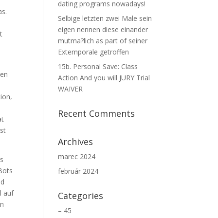
dating programs nowadays!
as.
Selbige letzten zwei Male sein
eigen nennen diese einander
t
mutma?lich as part of seiner
Extemporale getroffen
15b. Personal Save: Class
ten
Action And you will JURY Trial
WAIVER
ion,
Recent Comments
at
st
Archives
marec 2024
ts
-Bots
február 2024
nd
l auf
Categories
en
– 45