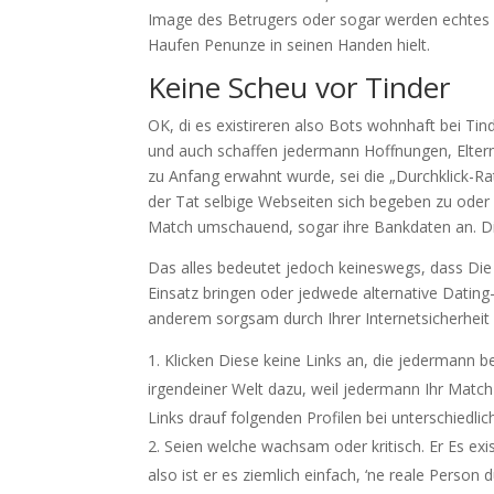
Image des Betrugers oder sogar werden echtes F
Haufen Penunze in seinen Handen hielt.
Keine Scheu vor Tinder
OK, di es existireren also Bots wohnhaft bei Ti
und auch schaffen jedermann Hoffnungen, Eltern
zu Anfang erwahnt wurde, sei die „Durchklick-Rat
der Tat selbige Webseiten sich begeben zu oder 
Match umschauend, sogar ihre Bankdaten an. D
Das alles bedeutet jedoch keineswegs, dass Die 
Einsatz bringen oder jedwede alternative Dating-
anderem sorgsam durch Ihrer Internetsicherhei
Klicken Diese keine Links an, die jedermann b
irgendeiner Welt dazu, weil jedermann Ihr Match 
Links drauf folgenden Profilen bei unterschiedlich
Seien welche wachsam oder kritisch. Er Es exis
also ist er es ziemlich einfach, ‘ne reale Perso