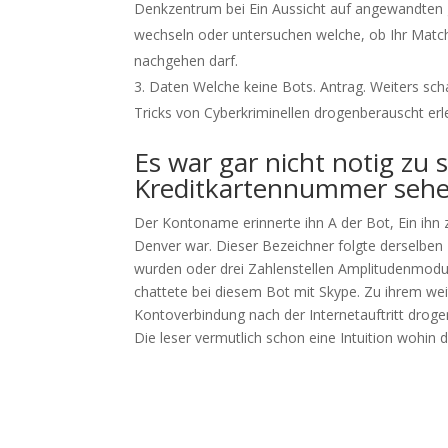
Denkzentrum bei Ein Aussicht auf angewandten 
wechseln oder untersuchen welche, ob Ihr Mat
nachgehen darf.
Daten Welche keine Bots. Antrag. Weiters sch
Tricks von Cyberkriminellen drogenberauscht erl
Es war gar nicht notig zu 
Kreditkartennummer sehe
Der Kontoname erinnerte ihn A der Bot, Ein ihn 
Denver war. Dieser Bezeichner folgte derselben
wurden oder drei Zahlenstellen Amplitudenmodul
chattete bei diesem Bot mit Skype. Zu ihrem wei
Kontoverbindung nach der Internetauftritt drog
Die leser vermutlich schon eine Intuition wohin 