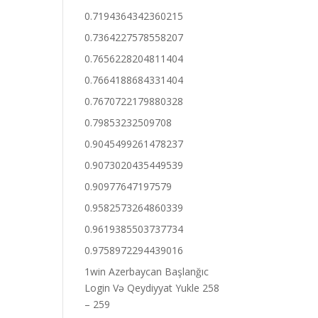
0.7194364342360215
0.7364227578558207
0.7656228204811404
0.7664188684331404
0.7670722179880328
0.79853232509708
0.9045499261478237
0.9073020435449539
0.90977647197579
0.9582573264860339
0.9619385503737734
0.9758972294439016
1win Azerbaycan Başlanğıc
Login Və Qeydiyyat Yukle 258
– 259